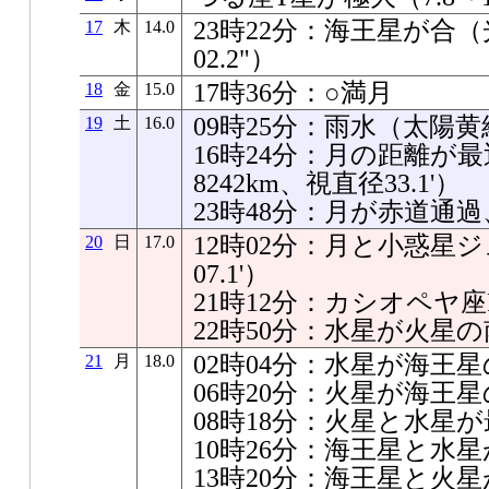
23時22分：海王星が合（
17
木
14.0
02.2"）
17時36分：○満月
18
金
15.0
09時25分：雨水（太陽黄経
19
土
16.0
16時24分：月の距離が最近
8242km、視直径33.1'）
23時48分：月が赤道通
12時02分：月と小惑星ジ
20
日
17.0
07.1'）
21時12分：カシオペヤ
22時50分：水星が火星の南0
02時04分：水星が海王星の南
21
月
18.0
06時20分：火星が海王星の南
08時18分：火星と水星が最接
10時26分：海王星と水星が
13時20分：海王星と火星が