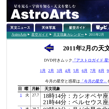
AstroArts
星空ガイド
天文現象カレンダー
2011年2月
2011年2月の天
DVD付きムック
『アストロガイド 
1月
2月
3月
4月
5月
6月
7月
8月
今月の星空と惑星は
「今月の星空」
日
曜
月齢
天文現象
18時14分：カシオペヤ
1
火
27.7
21時44分：ペルセウス
2
水
28.7