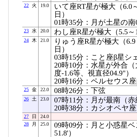
いて座RT星が極大（6.0～
22
火
19.0
日）
01時35分：月が土星の南08
わし座R星が極大（5.5～1
23
水
20.0
りゅう座R星が極大（6.9～
24
木
21.0
日）
03時15分：こと座β星
20時10分：水星が外合（太
度-1.6等、視直径04.9"）
20時16分：ペルセウス
08時26分：下弦
25
金
22.0
07時11分：月が最南（赤緯-2
26
土
23.0
20時38分：カシオペヤ
27
日
24.0
09時09分：月と小惑星ベ
28
月
25.0
51.8'）