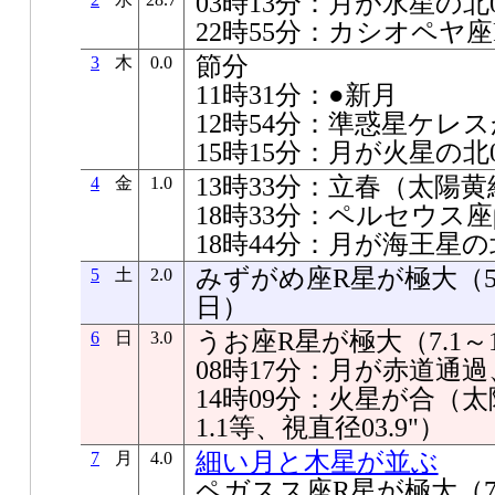
03時13分：月が水星の北03
22時55分：カシオペヤ
節分
3
木
0.0
11時31分：●新月
12時54分：準惑星ケレ
15時15分：月が火星の北04
13時33分：立春（太陽黄経
4
金
1.0
18時33分：ペルセウス
18時44分：月が海王星の北0
みずがめ座R星が極大（5.8
5
土
2.0
日）
うお座R星が極大（7.1～1
6
日
3.0
08時17分：月が赤道通
14時09分：火星が合（太陽
1.1等、視直径03.9"）
細い月と木星が並ぶ
7
月
4.0
ペガスス座R星が極大（7.1