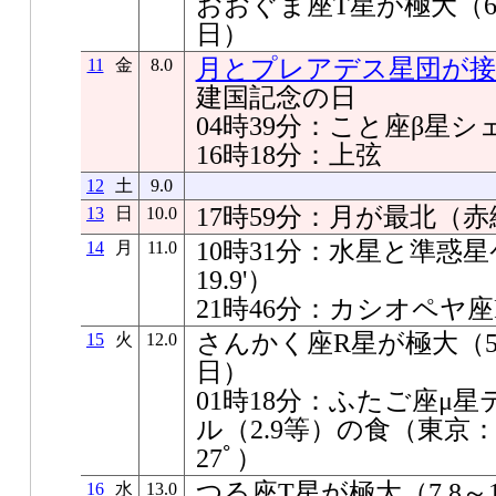
おおぐま座T星が極大（6.6
日）
月とプレアデス星団が接
11
金
8.0
建国記念の日
04時39分：こと座β星
16時18分：上弦
12
土
9.0
17時59分：月が最北（赤緯+
13
日
10.0
10時31分：水星と準惑星
14
月
11.0
19.9'）
21時46分：カシオペヤ
さんかく座R星が極大（5.4
15
火
12.0
日）
01時18分：ふたご座μ
ル（2.9等）の食（東京
27ﾟ）
つる座T星が極大（7.8～1
16
水
13.0