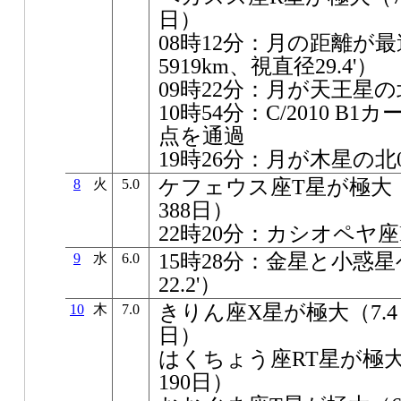
日）
08時12分：月の距離が最遠
5919km、視直径29.4'）
09時22分：月が天王星の北0
10時54分：C/2010 
点を通過
19時26分：月が木星の北06
ケフェウス座T星が極大（5
8
火
5.0
388日）
22時20分：カシオペヤ
15時28分：金星と小惑星
9
水
6.0
22.2'）
きりん座X星が極大（7.4～
10
木
7.0
日）
はくちょう座RT星が極大（
190日）