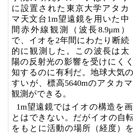
に設置された東京大学アタカ
マ天文台1m望遠鏡を用いた中
間赤外線観測（波長8.9μm）
で、イオを2年間にわたり断続
的に観測した。この波長は太
陽の反射光の影響を受けにく
知するのに有利だ。地球大気
すいが、標高5640mのアタカ
観測ができる。
1m望遠鏡ではイオの構造を
とはできない。だがイオの自
をもとに活動の場所（経度）を推