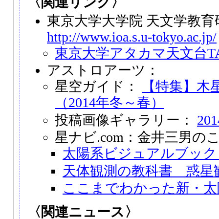
〈関連リンク〉
東京大学大学院 天文学教
http://www.ioa.s.u-tokyo.ac.jp/
東京大学アタカマ天文台T
アストロアーツ：
星空ガイド：
【特集】木
（2014年冬～春）
投稿画像ギャラリー：
20
星ナビ.com：金井三男の
太陽系ビジュアルブック
天体観測の教科書 惑星
ここまでわかった新・太
〈関連ニュース〉