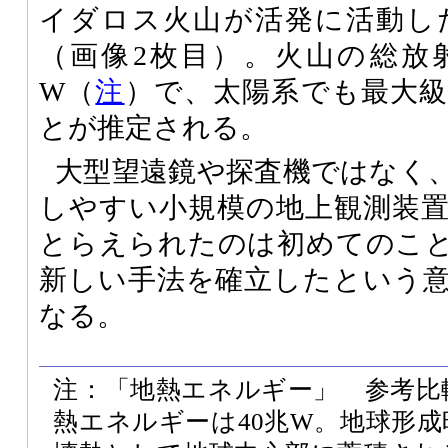
イダロス火山が活発に活動し
（画像2枚目）。火山の総放
W（
注
）で、太陽系でも最大
とが推定される。
大型望遠鏡や探査機ではなく
しやすい小規模の地上観測装
とらえられたのは初めてのこ
新しい手法を確立したという
なる。
注：「地熱エネルギー」 参考比
熱エネルギーは40兆W。地球形