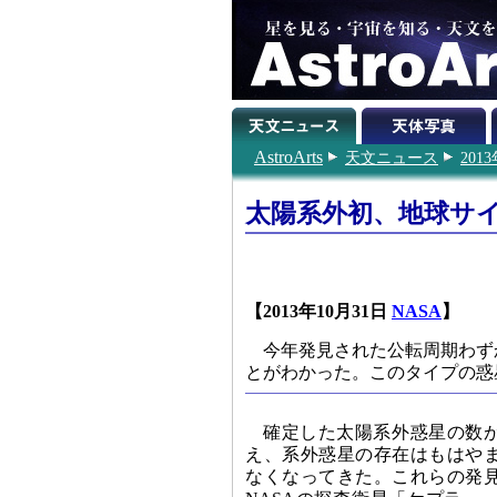
AstroArts
天文ニュース
201
太陽系外初、地球サ
【2013年10月31日
NASA
】
今年発見された公転周期わず
とがわかった。このタイプの惑
確定した太陽系外惑星の数が1
え、系外惑星の存在はもはや
なくなってきた。これらの発