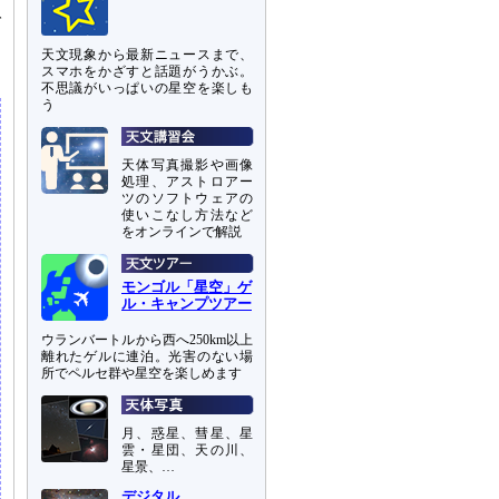
に
ブ
天文現象から最新ニュースまで、
スマホをかざすと話題がうかぶ。
不思議がいっぱいの星空を楽しも
う
天体写真撮影や画像
処理、アストロアー
ツのソフトウェアの
使いこなし方法など
をオンラインで解説
モンゴル「星空」ゲ
ル・キャンプツアー
ウランバートルから西へ250km以上
離れたゲルに連泊。光害のない場
所でペルセ群や星空を楽しめます
月、惑星、彗星、星
雲・星団、天の川、
星景、…
デジタル