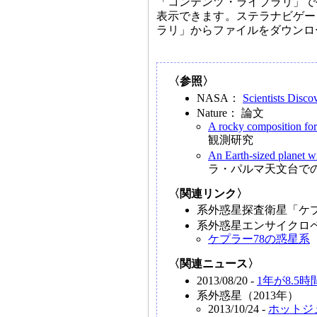
「コンテンツ・ライブラリ」で
表示できます。ステラナビゲー
ラリ」からファイルをダウンロ
〈参照〉
NASA：
Scientists Disco
Nature： 論文
A rocky composition for
観測研究
An Earth-sized planet wi
ラ・パルマ天文台で
〈関連リンク〉
系外惑星探査衛星「ケ
系外惑星エンサイクロ
ケプラー78の惑星系
〈関連ニュース〉
2013/08/20 -
1年が8.5
系外惑星（2013年）
2013/10/24 -
ホットジ