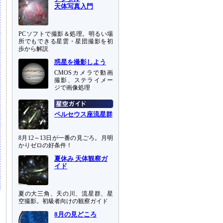
天体写真入門
PCソフトで撮影＆処理。明るい場
所でもできる星雲・星団撮影を初
歩から解説
惑星を撮影しよう
CMOSカメラで動画
撮影、ステライメー
ジで画像処理
ペルセウス座流星群
8月12～13日が一番の見ごろ。月明
かりゼロの好条件！
夏休み 天体観察ガ
イド
夏の大三角、天の川、流星群、星
空撮影。初級者向けの観察ガイド
8月の見どころ