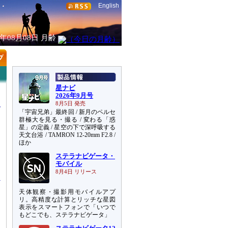
English
6年08月08日
月齢
星ナビ
2026年9月号
8月5日 発売
「宇宙兄弟」最終回 / 新月のペルセ
群極大を見る・撮る / 変わる「惑
星」の定義 / 星空の下で深呼吸する
天文台浴 / TAMRON 12-20mm F2.8 /
ほか
ステラナビゲータ・
こ
モバイル
8月4日 リリース
天体観察・撮影用モバイルアプ
リ。高精度な計算とリッチな星図
表示をスマートフォンで「いつで
もどこでも、ステラナビゲータ」