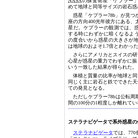
NASA
の探査衛星「ケプラー
めて地球と同等サイズの岩石惑
惑星「ケプラー78b」が見
座の方向400光年彼方にある
星だ。ケプラーの観測では、
する時にわずかに暗くなるよ
の度合いから惑星の大きさが地
は地球のおよそ1.7倍とわかっ
さらにアメリカとスイスの研
心星が惑星の重力でわずかに振
いう一致した結果が得られた。
体積と質量の比率が地球と同
同じく主に岩石と鉄でできた天
ての発見となる。
ただしケプラー78bは公転周
間の100分の1程度しか離れ
ステラナビゲータで系外惑星の
ステラナビゲータ
では、77