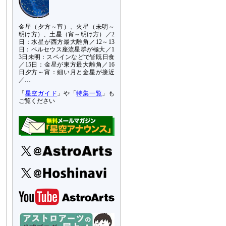
金星（夕方～宵）、火星（未明～
明け方）、土星（宵～明け方）／2
日：水星が西方最大離角／12～13
日：ペルセウス座流星群が極大／1
3日未明：スペインなどで皆既日食
／15日：金星が東方最大離角／16
日夕方～宵：細い月と金星が接近
／…
「
星空ガイド
」や「
特集一覧
」も
ご覧ください