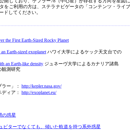
公開しており、ケプラー78（中心星）が存在する方向を星図
タをご利用の方は、ステラナビゲータの「コンテンツ・ライ
ードしてください。
ver the First Earth-Sized Rocky Planet
 an Earth-sized exoplanet
ハワイ大学によるケック天文台での
th an Earth-like density
ジュネーヴ大学によるカナリア諸島
の観測研究
プラー」：
http://kepler.nasa.gov/
ペディア：
http://exoplanet.eu/
時間の惑星
ュピターでなくても、傾いた軌道を持つ系外惑星