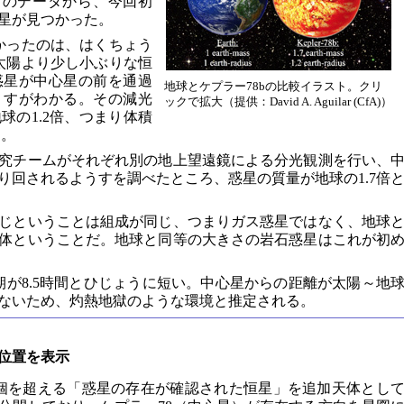
」のデータから、今回初
星が見つかった。
つかったのは、はくちょう
、太陽より少し小ぶりな恒
惑星が中心星の前を通過
地球とケプラー78bの比較イラスト。クリ
うすがわかる。その減光
ックで拡大（提供：David A. Aguilar (CfA)）
球の1.2倍、つまり体積
た。
究チームがそれぞれ別の地上望遠鏡による分光観測を行い、
り回されるようすを調べたところ、惑星の質量が地球の1.7倍
じということは組成が同じ、つまりガス惑星ではなく、地球
体ということだ。地球と同等の大きさの岩石惑星はこれが初
期が8.5時間とひじょうに短い。中心星からの距離が太陽～地
ていないため、灼熱地獄のような環境と推定される。
位置を表示
0個を超える「惑星の存在が確認された恒星」を追加天体とし