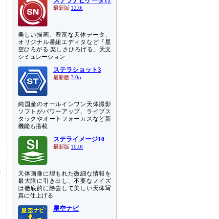
ステラナビゲータ12
最新版
12.0i
美しい描画、豊富な天体データ、
オリジナル番組エディタなど「星
空ひろがる 楽しさひろげる」天文
シミュレーション
ステラショット3
最新版
3.0o
中
と
純国産のオールインワン天体撮影
ソフトがパワーアップ。ライブス
タックやオートフォーカスなど新
と
機能も搭載
め
ステライメージ10
最新版
10.0f
球
天体画像に埋もれた微細な情報を
最大限に引き出し、不要なノイズ
は徹底的に除去して美しい天体写
真に仕上げる
星空ナビ
て