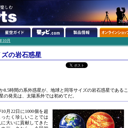
202
3年10月
イズの岩石惑星
か8.5時間の系外惑星が、地球と同等サイズの岩石惑星である
星の発見は、太陽系外では初めてだ。
0月22日に1000個を超
まったく珍しいことでは
見に大いに貢献してきた