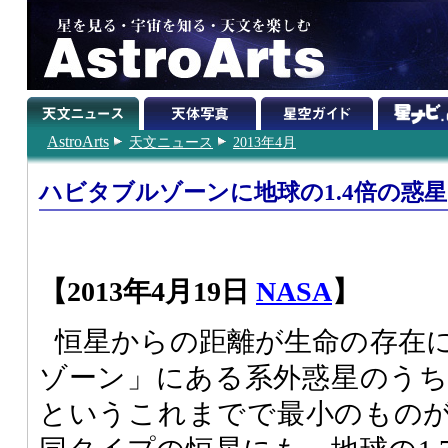
AstroArts
天文ニュース
2013年4月
ハビタブルゾーンに地球の1.4倍の惑星
【2013年4月19日
NASA
】
恒星からの距離が生命の存在
ゾーン」にある系外惑星のうち、
というこれまでで最小のもの