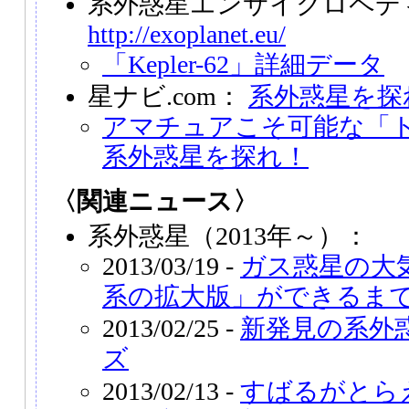
系外惑星エンサイクロペデ
http://exoplanet.eu/
「Kepler-62」詳細データ
星ナビ.com：
系外惑星を探
アマチュアこそ可能な「
系外惑星を探れ！
〈関連ニュース〉
系外惑星（2013年～）：
2013/03/19 -
ガス惑星の大
系の拡大版」ができるま
2013/02/25 -
新発見の系外
ズ
2013/02/13 -
すばるがとら