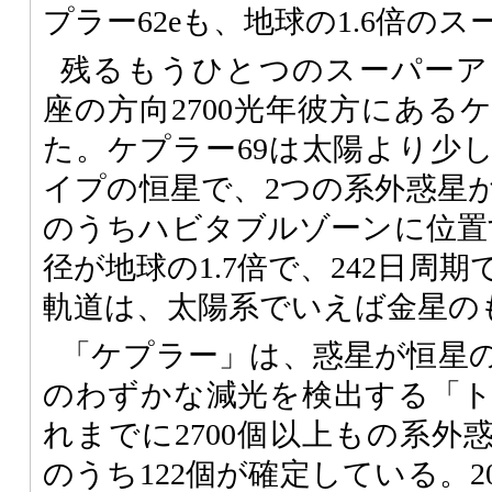
プラー62eも、地球の1.6倍の
残るもうひとつのスーパーア
座の方向2700光年彼方にある
た。ケプラー69は太陽より少
イプの恒星で、2つの系外惑星
のうちハビタブルゾーンに位置す
径が地球の1.7倍で、242日周
軌道は、太陽系でいえば金星の
「ケプラー」は、惑星が恒星
のわずかな減光を検出する「
れまでに2700個以上もの系外
のうち122個が確定している。2