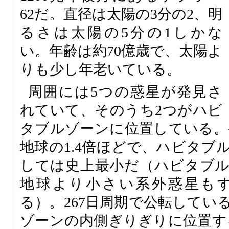
62だ。直径は太陽の3分の2、明
るさは太陽の5分の1しかな
い。年齢は約70億歳で、太陽よ
りも少し年老いている。
周囲には5つの惑星が発見さ
れていて、そのうち2つがハビ
タブルゾーンに位置している。ケ
地球の1.4倍ほどで、ハビタブ
しては史上最小だ（ハビタブ
地球より小さい系外惑星も
る）。267日周期で公転してい
ゾーンの内側ぎりぎりに位置する