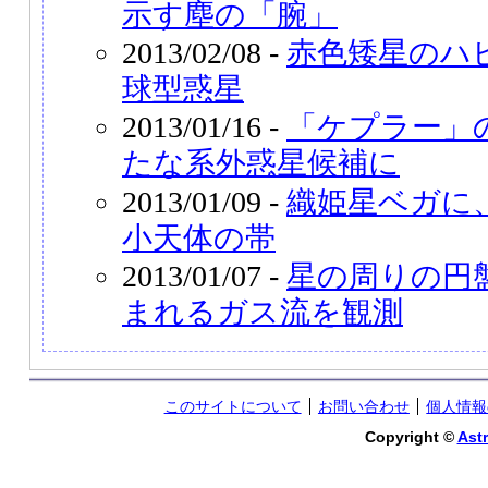
示す塵の「腕」
2013/02/08 -
赤色矮星のハ
球型惑星
2013/01/16 -
「ケプラー」の
たな系外惑星候補に
2013/01/09 -
織姫星ベガに
小天体の帯
2013/01/07 -
星の周りの円
まれるガス流を観測
このサイトについて
お問い合わせ
個人情報
Copyright ©
Astr