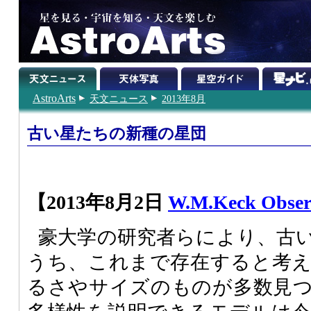
AstroArts
天文ニュース
2013年8月
古い星たちの新種の星団
【2013年8月2日
W.M.Keck Obser
豪大学の研究者らにより、古
うち、これまで存在すると考
るさやサイズのものが多数見