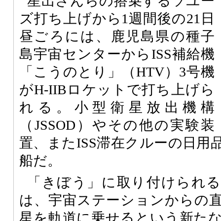
星出さんらの搭乗するソユー
ズ打ち上げから1週間後の21日
昼ごろには、鹿児島県の種子
島宇宙センターからISS補給機
「こうのとり」（HTV）3号機
がH-IIBロケットで打ち上げら
れる。小型衛星放出機構
（JSSOD）やその他の実験装
置、またISS滞在クルーの日用
船だ。
「きぼう」に取り付けられる
は、宇宙ステーションからの
星を軌道に乗せるという新た