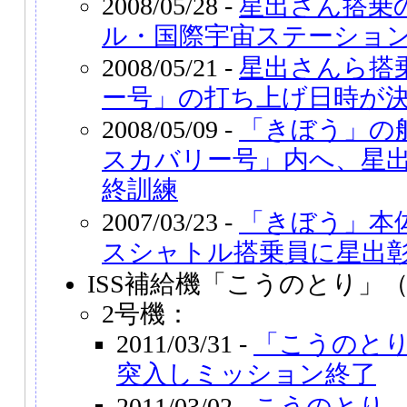
2008/05/28 -
星出さん搭乗
ル・国際宇宙ステーショ
2008/05/21 -
星出さんら搭
ー号」の打ち上げ日時が
2008/05/09 -
「きぼう」の
スカバリー号」内へ、星
終訓練
2007/03/23 -
「きぼう」本
スシャトル搭乗員に星出
ISS補給機「こうのとり」（
2号機：
2011/03/31 -
「こうのとり
突入しミッション終了
2011/03/02 -
こうのとり