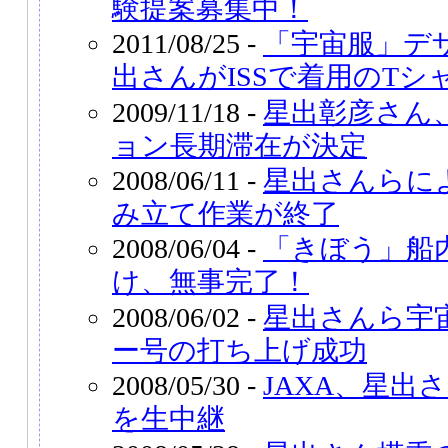
験提案募集中！
2011/08/25 -
「宇宙服」デ
出さんがISSで着用のTシ
2009/11/18 -
星出彰彦さん
ョン長期滞在が決定
2008/06/11 -
星出さんらに
み立て作業が終了
2008/06/04 -
「きぼう」船
け、無事完了！
2008/06/02 -
星出さんら宇
ー号の打ち上げ成功
2008/05/30 -
JAXA、星出
を生中継