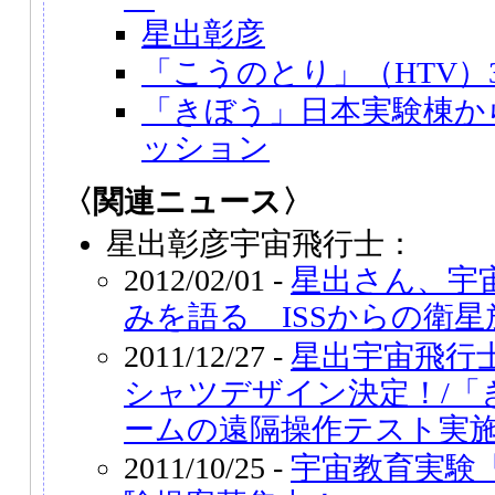
星出彰彦
「こうのとり」（HTV）
「きぼう」日本実験棟か
ッション
〈関連ニュース〉
星出彰彦宇宙飛行士：
2012/02/01 -
星出さん、宇
みを語る ISSからの衛星
2011/12/27 -
星出宇宙飛行士
シャツデザイン決定！/「
ームの遠隔操作テスト実
2011/10/25 -
宇宙教育実験