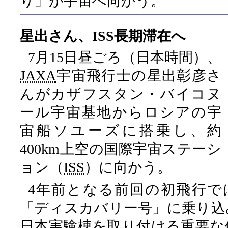
り」が宇宙へ向かう。
星出さん、ISS長期滞在へ
7月15日昼ごろ（日本時間）、
JAXA
宇宙飛行士の星出彰彦さ
んがカザフスタン・バイコヌ
ール宇宙基地からロシアの宇
宙船ソユーズに搭乗し、約
400km上空の国際宇宙ステーシ
ョン（
ISS
）に向かう。
4年前となる前回の初飛行で
「ディスカバリー号」に乗り込み
日本実験棟を取り付ける重要な