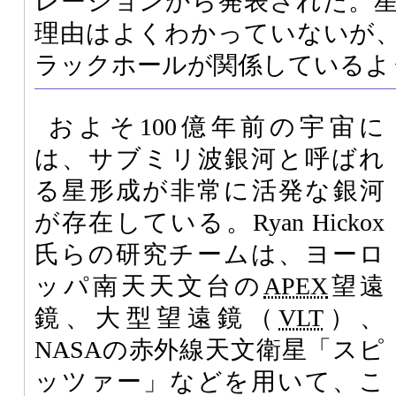
レーションから発表された。
理由はよくわかっていないが
ラックホールが関係しているよ
およそ100億年前の宇宙に
は、サブミリ波銀河と呼ばれ
る星形成が非常に活発な銀河
が存在している。Ryan Hickox
氏らの研究チームは、ヨーロ
ッパ南天天文台の
APEX
望遠
鏡、大型望遠鏡（
VLT
）、
NASAの赤外線天文衛星「スピ
ッツァー」などを用いて、こ