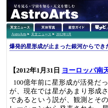
AstroArts
天文ニュース
2012年1月
爆発的星形成が止まった銀河からでき
【2012年1月31日
ヨーロッパ南
100億年前に星形成が活発だ
が、現在では星があまり形成
であるという説が、観測とそ