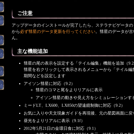
ご注意
アップデータのインストールが完了したら、ステラナビゲータの「
から
必ず彗星のデータ更新を行ってください
。彗星のデータが古
ん。
主な機能追加
彗星の尾の表示を設定する「テイル編集」機能を追加（9.2
彗星を右クリックして表示されるメニューから「テイル編
期間などを設定します
アイソン彗星に対応（9.2）
彗星のコマと尾をよりリアルに表示
アイソン彗星の動きや見え方をシミュレーションす
ミードLT、LX600、LX850の望遠鏡制御に対応（9.2）
お気に入りや天文現象ガイドを再現後、元の星図画面に戻す
昼光をよりリアルに表示（9.1f）
2012年5月21日の金環日食に対応（9.1）