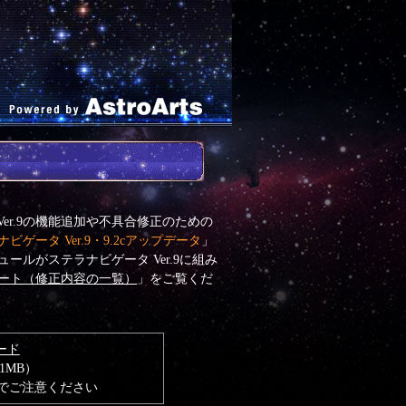
Ver.9の機能追加や不具合修正のための
ビゲータ Ver.9・9.2cアップデータ
」
ルがステラナビゲータ Ver.9に組み
ート（修正内容の一覧）
」をご覧くだ
ード
91MB）
でご注意ください