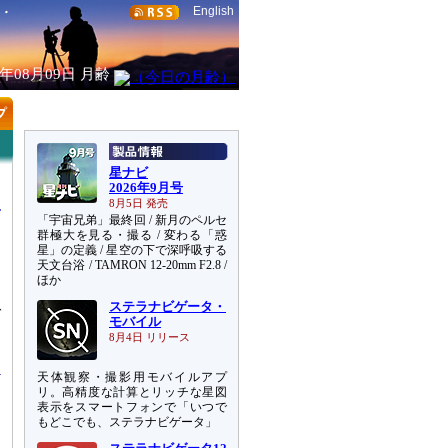
English
6年08月09日
月齢
星ナビ
2026年9月号
8月5日 発売
「宇宙兄弟」最終回 / 新月のペルセ
群極大を見る・撮る / 変わる「惑
星」の定義 / 星空の下で深呼吸する
天文台浴 / TAMRON 12-20mm F2.8 /
ほか
ステラナビゲータ・
ば
モバイル
期
8月4日 リリース
天体観察・撮影用モバイルアプ
リ。高精度な計算とリッチな星図
表示をスマートフォンで「いつで
もどこでも、ステラナビゲータ」