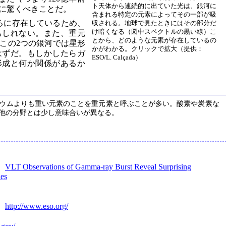
ト天体から連続的に出ていた光は、銀河に
に驚くべきことだ。
含まれる特定の元素によってその一部が吸
ろに存在しているため、
収される。地球で見たときにはその部分だ
け暗くなる（図中スペクトルの黒い線）こ
もしれない。また、重元
とから、どのような元素が存在しているの
この2つの銀河では星形
かがわかる。クリックで拡大（提供：
はずだ。もしかしたらガ
ESO/L. Calçada）
形成と何か関係があるか
ウムよりも重い元素のことを重元素と呼ぶことが多い。酸素や炭素な
他の分野とは少し意味合いが異なる。
：
VLT Observations of Gamma-ray Burst Reveal Surprising
ies
：
http://www.eso.org/