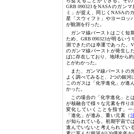
ら捉えることができる。その
GRB 090323をNASAの
ミ」が捉え、同じくNASAの
星「スウィフト」やヨーロッ
が観測を行った。
ガンマ線バーストはごく短
ため、GRB 090323が明るい
測できたのは幸運であった。V
のガンマ線バーストが発生し
ばに存在しており、地球から約
とがわかった。
また、ガンマ線バーストの
よく調べてみると、2つの銀河
このガスは「化学進化」が進
かった。
この場合の「化学進化」と
が核融合で様々な元素を作り
変化していくことを指す。一
「進化」が進み、重い元素（
が知られている。初期宇宙で
進んでいないと考えられてい
素に富んだ銀河が120億光年か