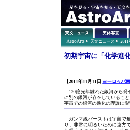
AstroArts
天文ニュース
201
初期宇宙に「化学進
【2011年11月11日
ヨーロッパ
120億光年離れた銀河から
に別の銀河が存在していること
宇宙での銀河の進化の理論に影
ガンマ線バーストは宇宙で
り、非常に明るいために遠方