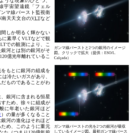
ような現象のひとつ、
ガンマ線宇宙望遠鏡「フェル
ガンマ線バースト監視衛
パ南天天文台の
VLT
など
期間しか明るく輝かない
うちに素早くVLTなどで観
LTでの観測により、こ
ガンマ線バーストと2つの銀河のイメージ
た銀河とは別の銀河がそ
図。クリックで拡大（提供：ESO/L.
120億光年離れているこ
Calçada）
光をもとに銀河の組成を
には冷たいガスがあり、
んだものであることがわ
は、銀河に含まれる恒星
出すため、徐々に組成が
般に年老いた銀河ほど
注
）の量が多くなること
は銀河の進化はそれほど
るため、このように重元
ガンマ線バーストの光を2つの銀河が吸収
しているイメージ図。最初ガンマ線バース
なた（つまり120億年前