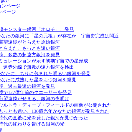
.gov/
ョンページ
ンページ
超モンスター銀河「オロチ」、発見
年かなたの銀河に「星の元祖」が存在か 宇宙史完成は間近
宙望遠鏡がとらえた原始銀河
とらえた、もっとも遠い銀河
鏡、多数の超遠方銀河を発見
ミュレーションが示す初期宇宙での星形成
、遠赤外線で無数の遠方銀河を検出
年かなたに、ちりに包まれた明るい銀河を発見
年かなたに成熟した星をもつ銀河を発見
鏡、過去最遠の銀河を発見
鏡で127億年前のクエーサーを発見
宙望遠鏡がせまる、銀河の夜明け
ウルトラ・ディープ・フィールドの画像が公開された
もっとも遠い、130億光年かなたの銀河が発見された
時代の直後に光を発した銀河が見つかった
時代の終わりを告げる銀河の光
星