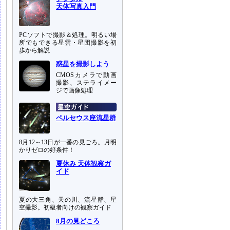
天体写真入門
PCソフトで撮影＆処理。明るい場
所でもできる星雲・星団撮影を初
歩から解説
惑星を撮影しよう
CMOSカメラで動画
撮影、ステライメー
ジで画像処理
ペルセウス座流星群
8月12～13日が一番の見ごろ。月明
かりゼロの好条件！
夏休み 天体観察ガ
イド
夏の大三角、天の川、流星群、星
空撮影。初級者向けの観察ガイド
8月の見どころ