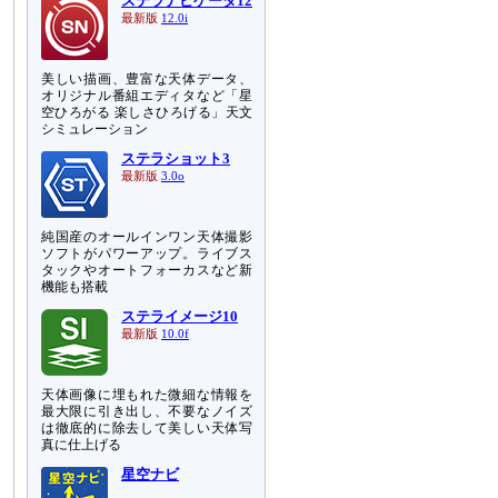
ステラナビゲータ12
最新版
12.0i
美しい描画、豊富な天体データ、
オリジナル番組エディタなど「星
空ひろがる 楽しさひろげる」天文
シミュレーション
ステラショット3
最新版
3.0o
純国産のオールインワン天体撮影
ソフトがパワーアップ。ライブス
タックやオートフォーカスなど新
機能も搭載
ステライメージ10
最新版
10.0f
天体画像に埋もれた微細な情報を
最大限に引き出し、不要なノイズ
は徹底的に除去して美しい天体写
真に仕上げる
星空ナビ