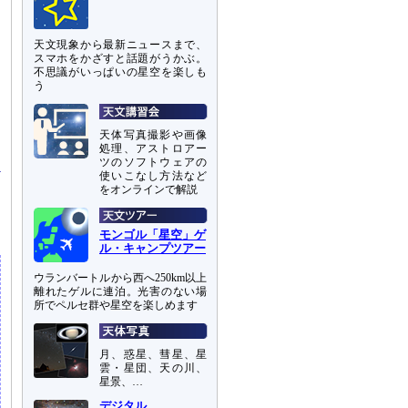
天文現象から最新ニュースまで、
スマホをかざすと話題がうかぶ。
不思議がいっぱいの星空を楽しも
う
天体写真撮影や画像
処理、アストロアー
ツのソフトウェアの
使いこなし方法など
をオンラインで解説
モンゴル「星空」ゲ
ル・キャンプツアー
ウランバートルから西へ250km以上
離れたゲルに連泊。光害のない場
所でペルセ群や星空を楽しめます
月、惑星、彗星、星
雲・星団、天の川、
星景、…
デジタル