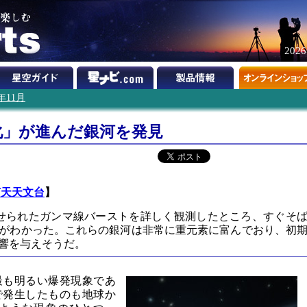
202
1年11月
化」が進んだ銀河を発見
南天天文台
】
発せられたガンマ線バーストを詳しく観測したところ、すぐそ
がわかった。これらの銀河は非常に重元素に富んでおり、初
響を与えそうだ。
最も明るい爆発現象であ
で発生したものも地球か