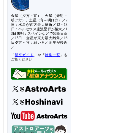
金星（夕方～宵）、火星（未明～
明け方）、土星（宵～明け方）／2
日：水星が西方最大離角／12～13
日：ペルセウス座流星群が極大／1
3日未明：スペインなどで皆既日食
／15日：金星が東方最大離角／16
日夕方～宵：細い月と金星が接近
／…
「
星空ガイド
」や「
特集一覧
」も
ご覧ください