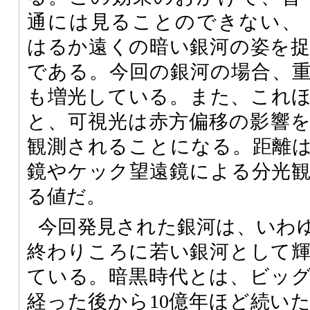
通には見ることのできない、
はるか遠くの暗い銀河の姿を
である。今回の銀河の場合、重
も増光している。また、これ
と、可視光は赤方偏移の影響
観測されることになる。距離
鏡やケック望遠鏡による分光
る値だ。
今回発見された銀河は、いわ
終わりころに若い銀河として
ている。暗黒時代とは、ビッグ
経った後から10億年ほど続い