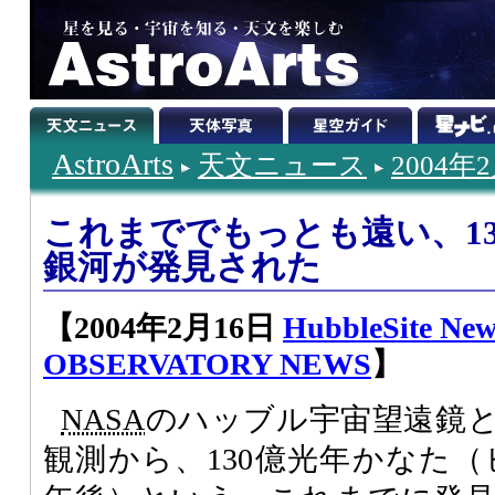
AstroArts
天文ニュース
2004年
これまででもっとも遠い、1
銀河が発見された
【2004年2月16日
HubbleSite New
OBSERVATORY NEWS
】
NASA
のハッブル宇宙望遠鏡
観測から、130億光年かなた（