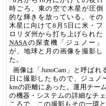
時ごろ、東の空で木星が圧倒
的な輝きを放っている。その
木星に向けて8月5日に米・フ
ロリダ州から打ち上げられた
NASA
の探査機「ジュノー」
が、地球と月の画像を撮影し
た。
画像は「JunoCam」と呼ばれ
日に撮影したもので、ジュノー
kmの距離にあった。運用チー
の機器・システムの詳細なチ
ころで、この撮影もその一環