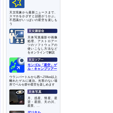
天文現象から最新ニュースまで、
スマホをかざすと話題がうかぶ。
不思議がいっぱいの星空を楽しも
う
天体写真撮影や画像
処理、アストロアー
ツのソフトウェアの
使いこなし方法など
をオンラインで解説
モンゴル「星空」ゲ
ル・キャンプツアー
ウランバートルから西へ250km以上
離れたゲルに連泊。光害のない場
所でペルセ群や星空を楽しめます
月、惑星、彗星、星
雲・星団、天の川、
星景、…
デジタル