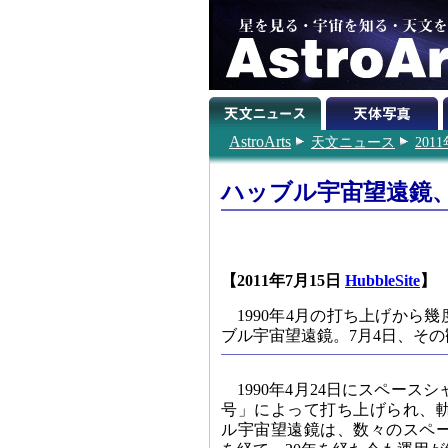
AstroArts
天文ニュース
201
ハッブル宇宙望遠鏡、
【2011年7月15日
HubbleSite
】
1990年4月の打ち上げか
ブル宇宙望遠鏡。7月4日、その
1990年4月24日にスペー
号」によって打ち上げられ、
ル宇宙望遠鏡は、数々のスペ