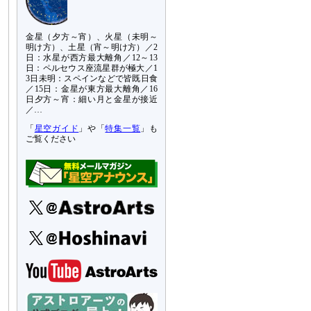
金星（夕方～宵）、火星（未明～
明け方）、土星（宵～明け方）／2
日：水星が西方最大離角／12～13
日：ペルセウス座流星群が極大／1
3日未明：スペインなどで皆既日食
／15日：金星が東方最大離角／16
日夕方～宵：細い月と金星が接近
／…
「
星空ガイド
」や「
特集一覧
」も
ご覧ください