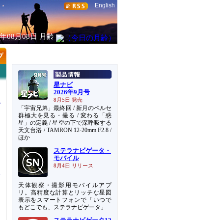
English
6年08月08日
月齢
星ナビ
2026年9月号
8月5日 発売
「宇宙兄弟」最終回 / 新月のペルセ
群極大を見る・撮る / 変わる「惑
星」の定義 / 星空の下で深呼吸する
天文台浴 / TAMRON 12-20mm F2.8 /
ほか
ステラナビゲータ・
ッ
モバイル
8月4日 リリース
天体観察・撮影用モバイルアプ
リ。高精度な計算とリッチな星図
表示をスマートフォンで「いつで
もどこでも、ステラナビゲータ」