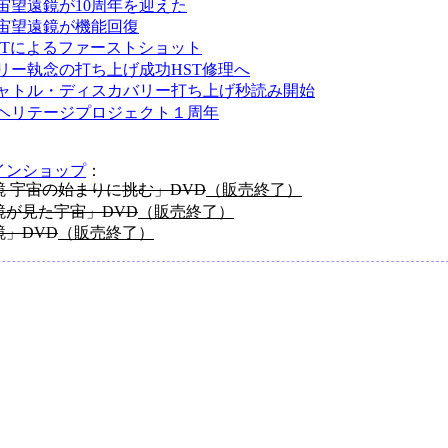
宙望遠鏡が10周年を迎えた
宙望遠鏡が機能回復
STによるファーストショット
リー執念の打ち上げ成功HST修理へ
ャトル・ディスカバリー打ち上げ秒読み開始
ヘリテージプロジェクト１周年
インショップ
：
 宇宙の始まりに挑む」DVD
（販売終了）
が見た宇宙」DVD
（販売終了）
」DVD
（販売終了）