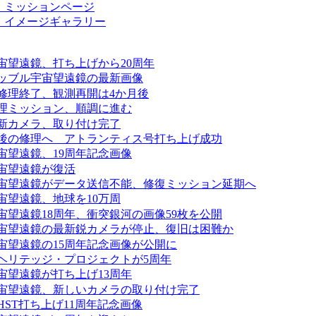
・ミッションページ
・イメージギャラリー
宙望遠鏡、打ち上げから20周年
ッブル宇宙望遠鏡の最新画像
修理終了、観測再開は4か月後
理ミッション、順調に進む
新カメラ、取り付け完了
後の修理へ アトランティス号打ち上げ成功
宙望遠鏡、19周年記念画像
宙望遠鏡が復活
宙望遠鏡がデータ送信不能、修復ミッション延期へ
宙望遠鏡、地球を10万周
宙望遠鏡18周年、衝突銀河の画像59枚を公開
宙望遠鏡の最新鋭カメラが停止、復旧は困難か
宙望遠鏡の15周年記念画像が公開に
ヘリテッジ・プロジェクトが5周年
宙望遠鏡が打ち上げ13周年
宙望遠鏡、新しいカメラの取り付け完了
HST打ち上げ11周年記念画像