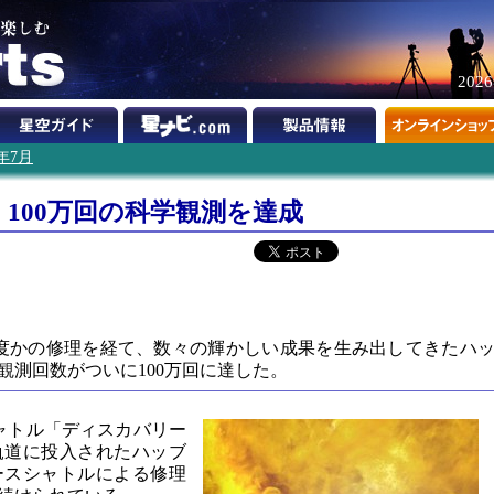
202
1年7月
100万回の科学観測を達成
ら幾度かの修理を経て、数々の輝かしい成果を生み出してきたハ
観測回数がついに100万回に達した。
スシャトル「ディスカバリー
軌道に投入されたハッブ
ースシャトルによる修理