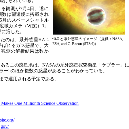
が続けられている。
る観測が7月4日、遂に
測回数は望遠鏡に搭載され
年5月のスペースシャトル
広域カメラ（
WFC
）3」
誉に浴した。
恒星と系外惑星のイメージ（提供：NASA,
たのは、系外惑星HAT-
ESA, and G. Bacon (STScI)）
と呼ばれるガス惑星で、大
。観測の解析結果は数か
離にあるこの惑星系は、NASAの系外惑星探査衛星「ケプラー」
ラーbのほか複数の惑星があることがわかっている。
年まで運用される予定である。
Makes One Millionth Science Observation
site.org/
.gov/