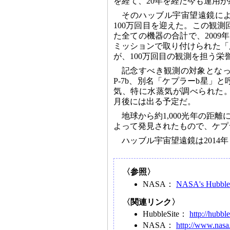
を経て、20年を経た今も運用
そのハッブル宇宙望遠鏡によ
100万回目を迎えた。この観
た全ての機器の合計で、2009
ミッションで取り付けられた「
が、100万回目の観測を担う栄
記念すべき観測の対象となっ
P-7b、別名「ケプラーb星」
気、特に水蒸気が調べられた
月後には出る予定だ。
地球から約1,000光年の距
よって発見されたもので、ケプ
ハッブル宇宙望遠鏡は2014
〈参照〉
NASA：
NASA's Hubble 
〈関連リンク〉
HubbleSite：
http://hubble
NASA：
http://www.nasa