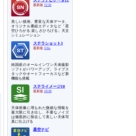
ステラナビゲータ12
最新版
12.0i
美しい描画、豊富な天体データ、
オリジナル番組エディタなど「星
空ひろがる 楽しさひろげる」天文
シミュレーション
ステラショット3
最新版
3.0o
純国産のオールインワン天体撮影
に
ソフトがパワーアップ。ライブス
タックやオートフォーカスなど新
機能も搭載
ステライメージ10
最新版
10.0f
天体画像に埋もれた微細な情報を
最大限に引き出し、不要なノイズ
は徹底的に除去して美しい天体写
真に仕上げる
星空ナビ