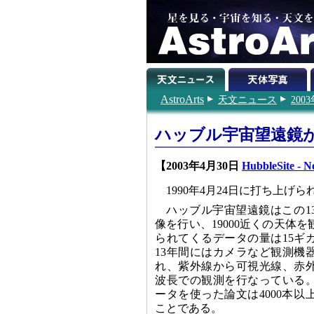
AstroArts
天文ニュース
200
ハッブル宇宙望遠鏡が
【2003年4月30日
HubbleSite - 
1990年4月24日に打ち上げ
ハッブル宇宙望遠鏡はこの1
像を行い、19000近くの天体
られてくるデータの量は15ギ
13年間にはカメラなど観測機
れ、紫外線から可視光線、赤
波長での観測を行なっている
ータを使った論文は4000本
ことである。