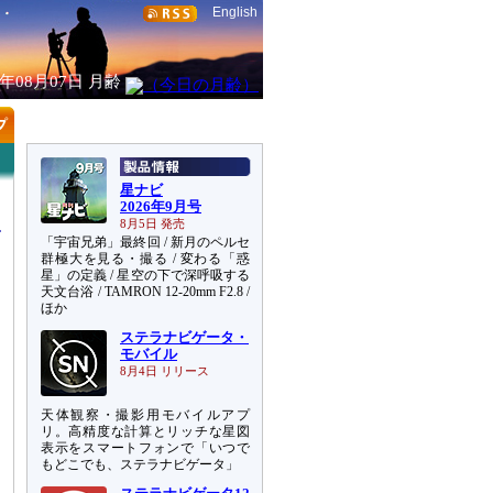
English
6年08月07日
月齢
星ナビ
2026年9月号
8月5日 発売
「宇宙兄弟」最終回 / 新月のペルセ
群極大を見る・撮る / 変わる「惑
星」の定義 / 星空の下で深呼吸する
天文台浴 / TAMRON 12-20mm F2.8 /
ほか
ステラナビゲータ・
モバイル
8月4日 リリース
天体観察・撮影用モバイルアプ
リ。高精度な計算とリッチな星図
表示をスマートフォンで「いつで
もどこでも、ステラナビゲータ」