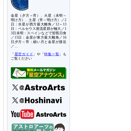
金星（夕方～宵）、火星（未明～
明け方）、土星（宵～明け方）／2
日：水星が西方最大離角／12～13
日：ペルセウス座流星群が極大／1
3日未明：スペインなどで皆既日食
／15日：金星が東方最大離角／16
日夕方～宵：細い月と金星が接近
／…
「
星空ガイド
」や「
特集一覧
」も
ご覧ください