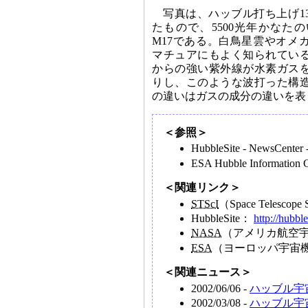
写真は、ハッブル打ち上げ1
たもので、5500光年かなた
M17である。白鳥星雲やオメ
マチュアにもよく知られてい
からの強い紫外線が水素ガス
りし、このような波打った構
の違いはガスの成分の違いを表
＜参照＞
HubbleSite - NewsCenter
ESA Hubble Information
＜関連リンク＞
STScI
（Space Telescope 
HubbleSite：
http://hubble
NASA
（アメリカ航空
ESA
（ヨーロッパ宇宙
＜関連ニュース＞
2002/06/06 -
ハッブル宇
2002/03/08 -
ハッブル宇