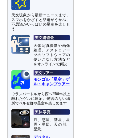
天文現象から最新ニュースまで、
スマホをかざすと話題がうかぶ。
不思議がいっぱいの星空を楽しも
う
天体写真撮影や画像
処理、アストロアー
ツのソフトウェアの
使いこなし方法など
をオンラインで解説
モンゴル「星空」ゲ
ル・キャンプツアー
ウランバートルから西へ250km以上
離れたゲルに連泊。光害のない場
所でペルセ群や星空を楽しめます
月、惑星、彗星、星
雲・星団、天の川、
星景、…
デジタル