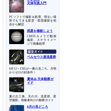
天体写真入門
PCソフトで撮影＆処理。明るい場
所でもできる星雲・星団撮影を初
歩から解説
惑星を撮影しよう
CMOSカメラで動画
撮影、ステライメー
ジで画像処理
ペルセウス座流星群
8月12～13日が一番の見ごろ。月明
かりゼロの好条件！
夏休み 天体観察ガ
イド
夏の大三角、天の川、流星群、星
空撮影。初級者向けの観察ガイド
8月の見どころ