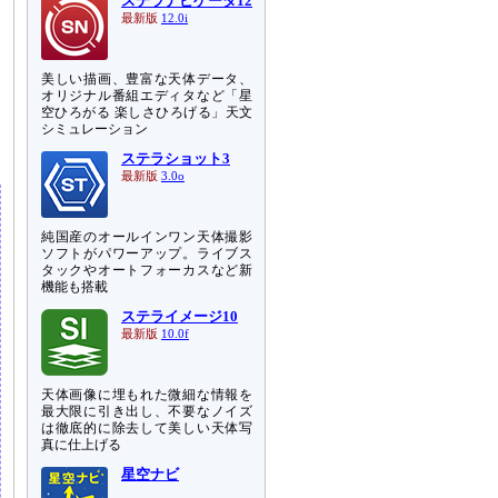
ステラナビゲータ12
最新版
12.0i
美しい描画、豊富な天体データ、
オリジナル番組エディタなど「星
空ひろがる 楽しさひろげる」天文
シミュレーション
ステラショット3
最新版
3.0o
純国産のオールインワン天体撮影
ソフトがパワーアップ。ライブス
タックやオートフォーカスなど新
機能も搭載
ステライメージ10
最新版
10.0f
天体画像に埋もれた微細な情報を
最大限に引き出し、不要なノイズ
は徹底的に除去して美しい天体写
真に仕上げる
星空ナビ