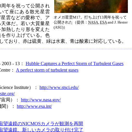
3周年を祝って公開され
のいて座にある散光星雲
ガ星雲などの愛称で、ア
オメガ星雲M17。打ち上げ13周年を祝って
公開された（提供：
NASA
,
ESA
and J. Hester
る天体だ。若い大質量星
(ASU)）
を加熱したり形を変えた
造を作り上げている。色
しており、赤は硫黄、緑は水素、青は酸素に対応している。
 - 2003 - 13：
Hubble Captures a Perfect Storm of Turbulent Gases
 Centre：
A perfect storm of turbulent gases
Science Institute）：
http://www.stsci.edu/
site.org/
宇宙局）：
http://www.nasa.gov/
機関）：
http://www.esa.int/
宙望遠鏡のNICMOSカメラが観測を再開
宙望遠鏡、新しいカメラの取り付け完了