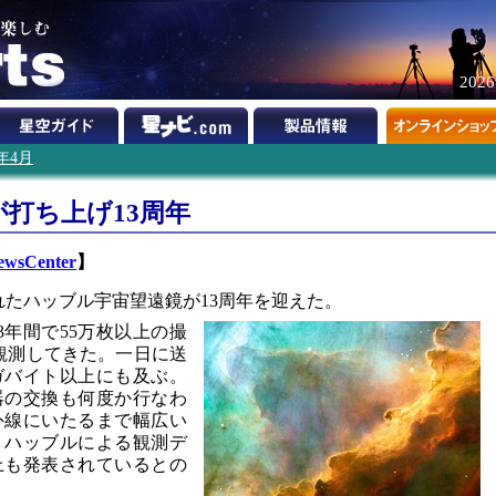
202
3年4月
打ち上げ13周年
NewsCenter
】
られたハッブル宇宙望遠鏡が13周年を迎えた。
3年間で55万枚以上の撮
を観測してきた。一日に送
ガバイト以上にも及ぶ。
器の交換も何度か行なわ
外線にいたるまで幅広い
。ハッブルによる観測デ
以上も発表されているとの