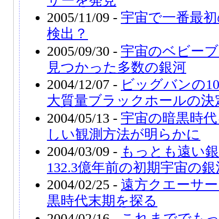
サーを発見
2005/11/09 -
宇宙で一番最初
検出？
2005/09/30 -
宇宙のベビーブ
見つかった多数の銀河
2004/12/07 -
ビッグバンの1
大質量ブラックホールの決
2004/05/13 -
宇宙の暗黒時代
しい観測方法が明らかに
2004/03/09 -
もっとも遠い銀
132.3億年前の初期宇宙の銀
2004/02/25 -
遠方クエーサー
黒時代末期を探る
2004/02/16 -
これまででもっ