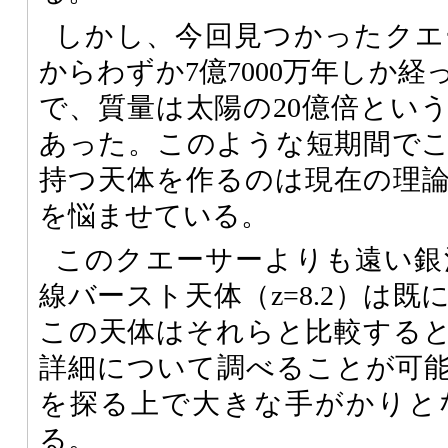
しかし、今回見つかったクエ
からわずか7億7000万年しか
で、質量は太陽の20億倍とい
あった。このような短期間で
持つ天体を作るのは現在の理
を悩ませている。
このクエーサーよりも遠い銀河
線バースト天体（z=8.2）は
この天体はそれらと比較する
詳細について調べることが可
を探る上で大きな手がかりと
る。