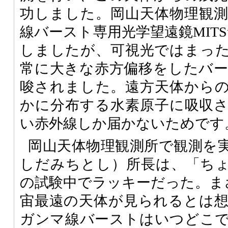
功しました。岡山天体物理観
線バースト専用光学望遠鏡MITS
しましたが、可視光ではまっ
常に大きな赤方偏移をしたバ
唆されました。遠方天体から
かに分布する水素原子に吸収
い赤外線しか届かないためです
岡山天体物理観測所で観測を
しだみちとし）所長は、「ち
の試験中でラッキーだった。まさ
宙最遠の天体が見られるとは
ガンマ線バーストはいつどこ