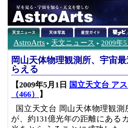
AstroArts
天文ニュース
2009年
岡山天体物理観測所、宇宙最
らえる
【2009年5月1日
国立天文台 ア
（466）
】
国立天文台 岡山天体物理観測所
が、約131億光年の距離にある