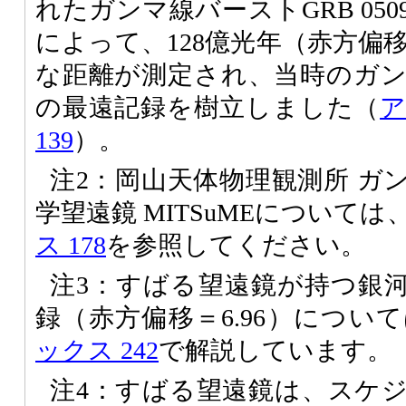
れたガンマ線バーストGRB 05
によって、128億光年（赤方偏移
な距離が測定され、当時のガ
の最遠記録を樹立しました（
139
）。
注2：岡山天体物理観測所 ガ
学望遠鏡 MITSuMEについては
ス 178
を参照してください。
注3：すばる望遠鏡が持つ銀
録（赤方偏移＝6.96）につい
ックス 242
で解説しています。
注4：すばる望遠鏡は、スケ