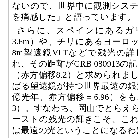
ないので、世界中に観測シス
を痛感した」と語っています。
さらに、スペインにあるガ
3.6m）や、チリにあるヨーロ
8m望遠鏡VLTなどで残光の
れ、その距離がGRB 080913の
（赤方偏移8.2）と求められま
ばる望遠鏡が持つ世界最遠の銀河
億光年、赤方偏移＝6.96）を
3）。すなわち、岡山でとらえ
ーストの残光の輝きこそ、こ
は最遠の光ということになるわ