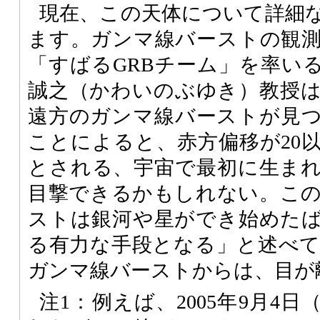
現在、この天体について詳細
ます。ガンマ線バーストの観
「すばるGRBチーム」を率い
誠之（かわいのぶゆき）教授
遠方のガンマ線バーストが見
ことによると、赤方偏移が20
とされる、宇宙で最初に生ま
目撃できるかもしれない。こ
ストは銀河や星ができ始めた
る有力な手段となる」と述べ
ガンマ線バーストからは、目が
注1：例えば、2005年9月4