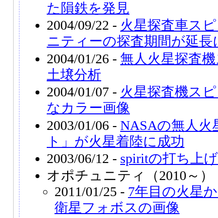
た隕鉄を発見
2004/09/22 -
火星探査車スピ
ニティーの探査期間が延長
2004/01/26 -
無人火星探査機
土壌分析
2004/01/07 -
火星探査機スピ
なカラー画像
2003/01/06 -
NASAの無人
ト」が火星着陸に成功
2003/06/12 -
spiritの打ち上
オポチュニティ（2010～）
2011/01/25 -
7年目の火星
衛星フォボスの画像