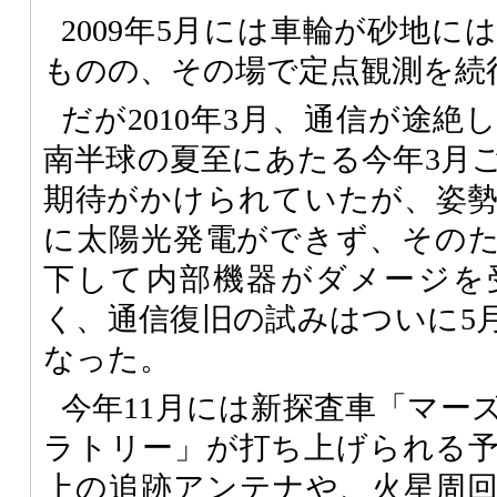
2009年5月には車輪が砂地
ものの、その場で定点観測を続
だが2010年3月、通信が途
南半球の夏至にあたる今年3月
期待がかけられていたが、姿
に太陽光発電ができず、その
下して内部機器がダメージを
く、通信復旧の試みはついに5月
なった。
今年11月には新探査車「マー
ラトリー」が打ち上げられる
上の追跡アンテナや、火星周