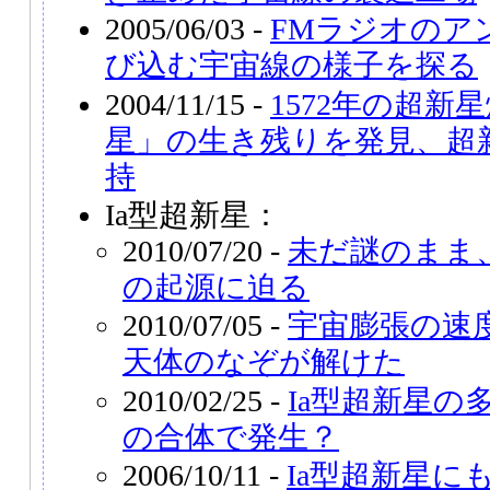
2005/06/03 -
FMラジオのア
び込む宇宙線の様子を探る
2004/11/15 -
1572年の超新
星」の生き残りを発見、超
持
Ia型超新星：
2010/07/20 -
未だ謎のまま、
の起源に迫る
2010/07/05 -
宇宙膨張の速
天体のなぞが解けた
2010/02/25 -
Ia型超新星の
の合体で発生？
2006/10/11 -
Ia型超新星に