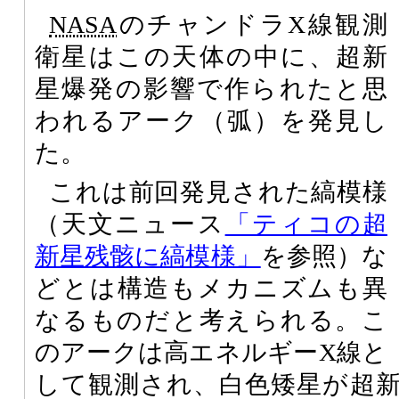
NASA
のチャンドラX線観測
衛星はこの天体の中に、超新
星爆発の影響で作られたと思
われるアーク（弧）を発見し
た。
これは前回発見された縞模様
（天文ニュース
「ティコの超
新星残骸に縞模様」
を参照）な
どとは構造もメカニズムも異
なるものだと考えられる。こ
のアークは高エネルギーX線と
して観測され、白色矮星が超