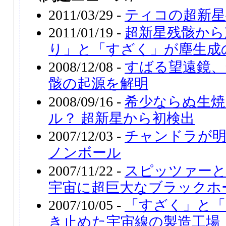
2011/03/29 -
ティコの超新星
2011/01/19 -
超新星残骸から
り」と「すざく」が塵生成
2008/12/08 -
すばる望遠鏡、
骸の起源を解明
2008/09/16 -
希少ならぬ生焼
ル？ 超新星から初検出
2007/12/03 -
チャンドラが
ノンボール
2007/11/22 -
スピッツァー
宇宙に超巨大なブラックホ
2007/10/05 -
「すざく」と「
き止めた宇宙線の製造工場