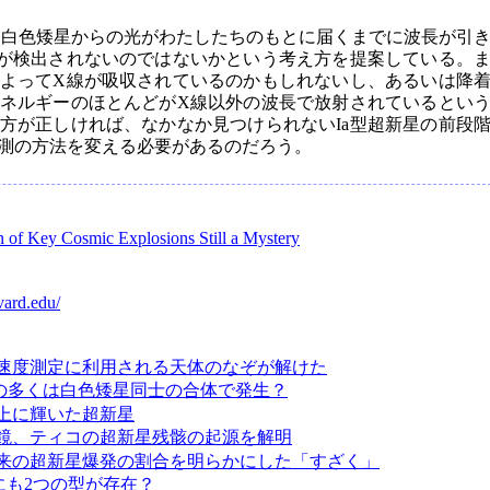
o氏は、白色矮星からの光がわたしたちのもとに届くまでに波長が引
が検出されないのではないかという考え方を提案している。
よってX線が吸収されているのかもしれないし、あるいは降
ネルギーのほとんどがX線以外の波長で放射されているとい
方が正しければ、なかなか見つけられないIa型超新星の前段
測の方法を変える必要があるのだろう。
n of Key Cosmic Explosions Still a Mystery
vard.edu/
速度測定に利用される天体のなぞが解けた
星の多くは白色矮星同士の合体で発生？
上に輝いた超新星
鏡、ティコの超新星残骸の起源を解明
来の超新星爆発の割合を明らかにした「すざく」
にも2つの型が存在？