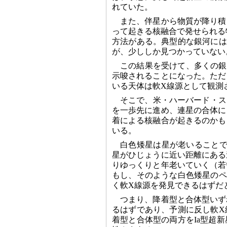
れていた。
また、伴星から物質が降り積
って起きる核融合で発せられる
方法がある。典型的な銀河には
が、少ししか見つかっていない
この結果を受けて、多くの銀
示唆されることになった。ただ
いる天体は軟X線源として観測
そこで、米・ハーバード・スミソニ
を一歩先に進め、連星の合体に
着による核融合が起きるのかも
いる。
白色矮星は星が老いることで
星がひじょうに近い距離にある
りゆっくりと年老いていく（若
もし、そのような白色矮星のペ
く軟X線源を発見できるはずだ
つまり、降着型と合体型いず
るはずであり、予測に反し軟X
着型と合体型の両方をIa型超