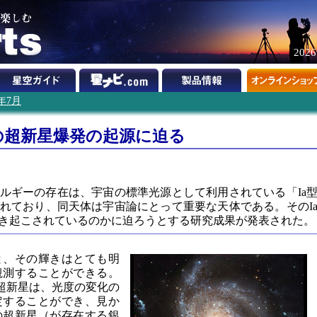
202
0年7月
の超新星爆発の起源に迫る
ルギーの存在は、宇宙の標準光源として利用されている「Ia
れており、同天体は宇宙論にとって重要な天体である。そのI
き起こされているのかに迫ろうとする研究成果が発表された。
と、その輝きはとても明
観測することができる。
の超新星は、光度の変化の
定することができ、見か
の超新星（が存在する銀