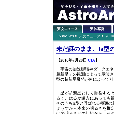
AstroArts
天文ニュース
201
未だ謎のまま、Ia型
【2010年7月20日
CfA
】
宇宙の加速膨張やダークエネ
超新星」の観測によって示唆さ
型の超新星爆発が何によって引
星が超新星として爆発する
るく、はるか遠方にあっても
そのうちIa型と呼ばれる種類
ようすから本来の明るさを推
けの明るさとの比較から、そ