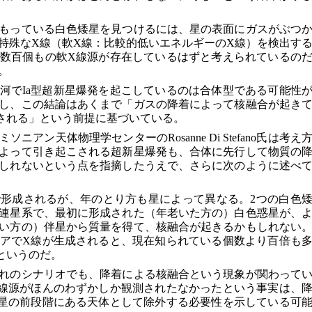
もっている白色矮星を見つけるには、星の表面にガスがぶつ
特殊なX線（軟X線：比較的低いエネルギーのX線）を検出す
数百個もの軟X線源が存在しているはずと考えられているの
。
河でIa型超新星爆発を起こしているのは合体型である可能性
し、この結論はあくまで「ガスの降着によって核融合が起き
される」という前提に基づいている。
アン天体物理学センターのRosanne Di Stefano氏は考え
よって引き起こされる超新星爆発も、合体に先行して物質の
しれないという点を指摘したうえで、さらに次のように述べ
形成されるが、年のとり方も星によって異なる。2つの白色
連星系で、最初に形成された（年老いた方の）白色惑星が、
い方の）伴星から質量を得て、核融合が起きるかもしれない
アでX線が生成されると、現在知られている個数より百倍も
というのだ。
れのシナリオでも、降着による核融合という現象が関わって
線源がほんのわずかしか観測されたなかったという事実は、
新星の前段階にある天体として除外する必要性を示している可