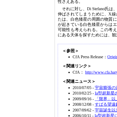
性さえある。
それに対し、Di Stefan
伸ばされてしまうために、X線
たは、白色矮星の周囲の物質に
が起きている白色矮星からはエ
可能性も考えられる。この考え
にある天体を探すためには、観
＜参照＞
CfA Press Release：
Origi
＜関連リンク＞
CfA：
http://www.cfa.har
＜関連ニュース＞
2010/07/05 -
宇宙膨張の
2010/02/25 -
Ia型超新
2009/09/16 -
「限界」以
2008/12/08 -
すばる望遠
2007/09/62 -
宇宙誕生以
2006/10/11 -
Ia型超新星