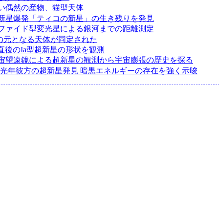
い偶然の産物、猫型天体
の超新星爆発「ティコの新星」の生き残りを発見
ファイド型変光星による銀河までの距離測定
星の元となる天体が同定された
発直後のIa型超新星の形状を観測
宙望遠鏡による超新星の観測から宇宙膨張の歴史を探る
100億光年彼方の超新星発見 暗黒エネルギーの存在を強く示唆