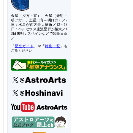
金星（夕方～宵）、火星（未明～
明け方）、土星（宵～明け方）／2
日：水星が西方最大離角／12～13
日：ペルセウス座流星群が極大／1
3日未明：スペインなどで皆既日食
／…
「
星空ガイド
」や「
特集一覧
」も
ご覧ください