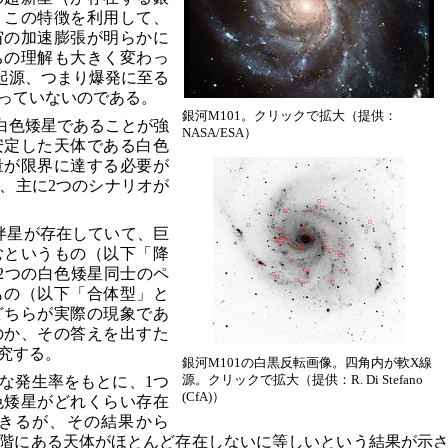
。この特徴を利用して、
宙の加速膨張が明らかに
ちの理解も大きく変わっ
の起源、つまり爆発に至る
っていないのである。
銀河M101。クリックで拡大（提供：
、白色矮星であることが強
NASA/ESA）
安定した天体である白色
量が限界に達する必要が
、主に2つのシナリオが
伴星が存在していて、巨
むというもの（以下「降
2つの白色矮星同士のペ
もの（以下「合体型」と
どちらが実際の現象であ
のか、その答えを出すた
究する。
銀河M101の白黒反転画像。四角内が軟X線
源。クリックで拡大（提供：R. Di Stefano
な発生率をもとに、1つ
(CfA)）
色矮星がどれくらい存在
きるが、その結果から
階にある天体がほとんど存在しないに等しいという結果が示