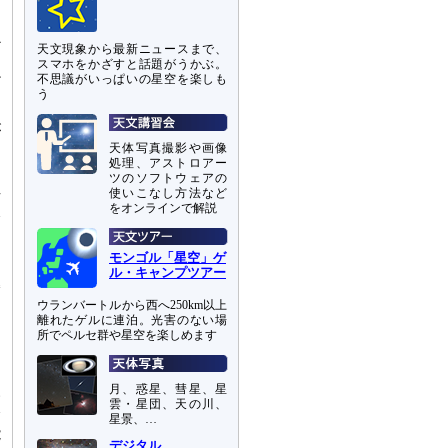
か
天文現象から最新ニュースまで、
る
スマホをかざすと話題がうかぶ。
不思議がいっぱいの星空を楽しも
だ
う
が
て
天体写真撮影や画像
処理、アストロアー
ツのソフトウェアの
使いこなし方法など
方
をオンラインで解説
降
て
モンゴル「星空」ゲ
ル・キャンプツアー
矮
よ
ウランバートルから西へ250km以上
離れたゲルに連泊。光害のない場
。
所でペルセ群や星空を楽しめます
多
月、惑星、彗星、星
い
雲・星団、天の川、
降
星景、…
能
デジタル