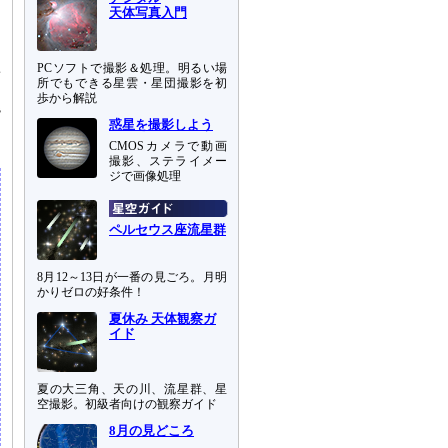
天体写真入門
き
ま
PCソフトで撮影＆処理。明るい場
着
所でもできる星雲・星団撮影を初
う
歩から解説
階
惑星を撮影しよう
CMOSカメラで動画
撮影、ステライメー
ジで画像処理
ペルセウス座流星群
8月12～13日が一番の見ごろ。月明
かりゼロの好条件！
夏休み 天体観察ガ
イド
夏の大三角、天の川、流星群、星
空撮影。初級者向けの観察ガイド
8月の見どころ