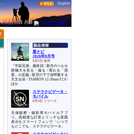
English
6年08月06日
月齢
星ナビ
2026年9月号
8月5日 発売
「宇宙兄弟」最終回 / 新月のペルセ
群極大を見る・撮る / 変わる「惑
星」の定義 / 星空の下で深呼吸する
天文台浴 / TAMRON 12-20mm F2.8 /
型
ほか
a
ステラナビゲータ・
モバイル
8月4日 リリース
天体観察・撮影用モバイルアプ
リ。高精度な計算とリッチな星図
表示をスマートフォンで「いつで
もどこでも、ステラナビゲータ」