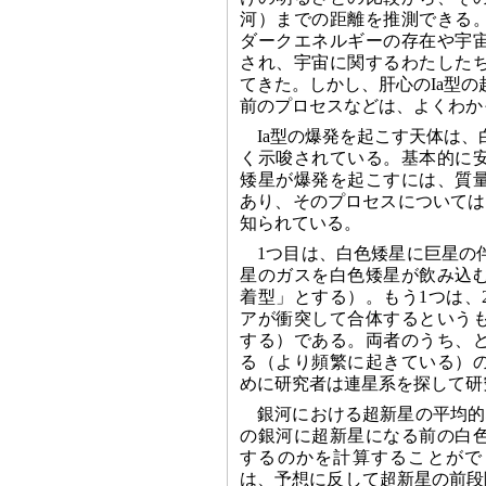
河）までの距離を推測できる
ダークエネルギーの存在や宇
され、宇宙に関するわたした
てきた。しかし、肝心のIa型
前のプロセスなどは、よくわか
Ia型の爆発を起こす天体は
く示唆されている。基本的に
矮星が爆発を起こすには、質
あり、そのプロセスについては
知られている。
1つ目は、白色矮星に巨星の
星のガスを白色矮星が飲み込
着型」とする）。もう1つは、
アが衝突して合体するという
する）である。両者のうち、
る（より頻繁に起きている）
めに研究者は連星系を探して研
銀河における超新星の平均的
の銀河に超新星になる前の白
するのかを計算することがで
は、予想に反して超新星の前段