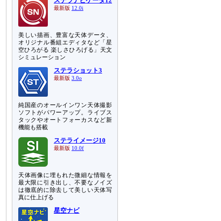
ステラナビゲータ12
最新版
12.0i
美しい描画、豊富な天体データ、
オリジナル番組エディタなど「星
空ひろがる 楽しさひろげる」天文
シミュレーション
ステラショット3
最新版
3.0o
純国産のオールインワン天体撮影
ソフトがパワーアップ。ライブス
タックやオートフォーカスなど新
機能も搭載
ステライメージ10
最新版
10.0f
天体画像に埋もれた微細な情報を
最大限に引き出し、不要なノイズ
は徹底的に除去して美しい天体写
真に仕上げる
星空ナビ
さ