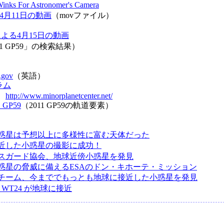
 Winks For Astronomer's Camera
よる4月11日の動画
（movファイル）
んによる4月15日の動画
11 GP59」の検索結果）
.gov
（英語）
ラム
r：
http://www.minorplanetcenter.net/
1 GP59
（2011 GP59の軌道要素）
惑星は予想以上に多様性に富む天体だった
近した小惑星の撮影に成功！
スガード協会、地球近傍小惑星を発見
惑星の脅威に備えるESAのドン・キホーテ・ミッション
チーム、今まででもっとも地球に接近した小惑星を発見
8 WT24 が地球に接近