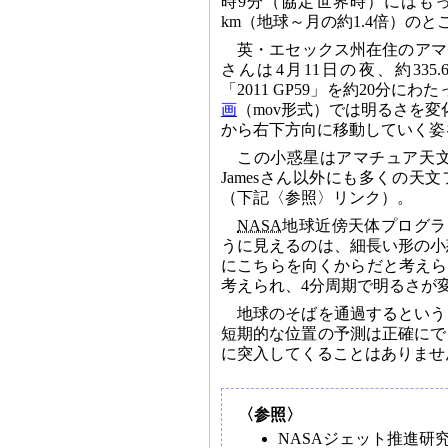
時9分（協定世界時）にはもっ
km（地球～月の約1.4倍）の
英・エセックス州在住のアマチュア
さんは4月11日の夜、約335
「2011 GP59」を約20分にわ
画
（mov形式）では明るさを
から右下方向に移動していく姿
この小惑星はアマチュア天
Jamesさん以外にも多くの天
（下記〈参照〉リンク）。
NASA
地球近傍天体プログラム
うに見えるのは、細長い形の小
にこちらを向くからだと考えられま
考えられ、4分周期で明るさが
地球のそばを通過するという
短期的な位置の予測は正確にで
に突入してくることはありませ
〈参照〉
NASAジェット推進研