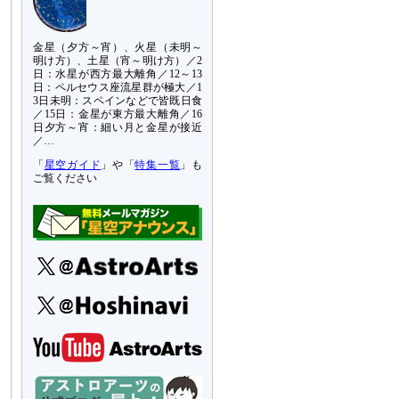
金星（夕方～宵）、火星（未明～
明け方）、土星（宵～明け方）／2
日：水星が西方最大離角／12～13
日：ペルセウス座流星群が極大／1
3日未明：スペインなどで皆既日食
／15日：金星が東方最大離角／16
日夕方～宵：細い月と金星が接近
／…
「
星空ガイド
」や「
特集一覧
」も
ご覧ください