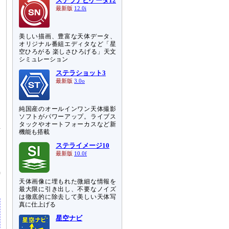
ステラナビゲータ12
最新版
12.0i
美しい描画、豊富な天体データ、
オリジナル番組エディタなど「星
空ひろがる 楽しさひろげる」天文
シミュレーション
ステラショット3
最新版
3.0o
る
純国産のオールインワン天体撮影
よ
ソフトがパワーアップ。ライブス
タックやオートフォーカスなど新
互
機能も搭載
と
ステライメージ10
最新版
10.0f
も
気
天体画像に埋もれた微細な情報を
最大限に引き出し、不要なノイズ
は徹底的に除去して美しい天体写
真に仕上げる
星空ナビ