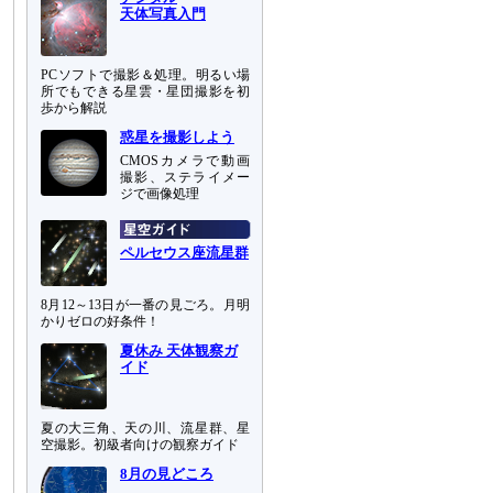
天体写真入門
PCソフトで撮影＆処理。明るい場
所でもできる星雲・星団撮影を初
歩から解説
惑星を撮影しよう
CMOSカメラで動画
撮影、ステライメー
ジで画像処理
ペルセウス座流星群
8月12～13日が一番の見ごろ。月明
かりゼロの好条件！
夏休み 天体観察ガ
イド
夏の大三角、天の川、流星群、星
空撮影。初級者向けの観察ガイド
8月の見どころ