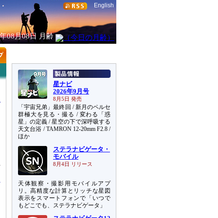
English
6年08月08日
月齢
星ナビ
2026年9月号
8月5日 発売
「宇宙兄弟」最終回 / 新月のペルセ
群極大を見る・撮る / 変わる「惑
星」の定義 / 星空の下で深呼吸する
天文台浴 / TAMRON 12-20mm F2.8 /
ほか
ステラナビゲータ・
を
モバイル
れ
8月4日 リリース
天体観察・撮影用モバイルアプ
リ。高精度な計算とリッチな星図
表示をスマートフォンで「いつで
もどこでも、ステラナビゲータ」