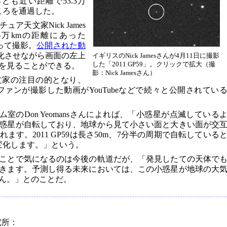
とも近い距離で53.3万
ところを通過した。
天文家Nick James
.6万kmの距離にあった
たって撮影。
公開された動
変化させながら画面の左上
イギリスのNick Jamesさんが4月11日に撮影
した「2011 GP59」。クリックで拡大（撮
を見ることができる。
影：Nick Jamesさん）
文家の注目の的となり、
文ファンが撮影した動画がYouTubeなどで続々と公開されてい
室のDon Yeomansさんによれば、「小惑星が点滅している
惑星が自転しており、地球から見て小さい面と大きい面が交
す。2011 GP59は長さ50m、7分半の周期で自転している
変化します。」という。
ことで気になるのは今後の軌道だが、「発見したての天体で
きます。予測し得る未来においては、この小惑星が地球の大
ん。」とのことだ。
究所：