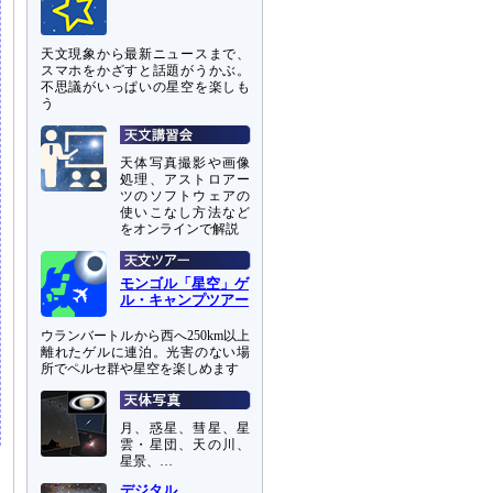
天文現象から最新ニュースまで、
スマホをかざすと話題がうかぶ。
不思議がいっぱいの星空を楽しも
う
天体写真撮影や画像
処理、アストロアー
ツのソフトウェアの
使いこなし方法など
をオンラインで解説
モンゴル「星空」ゲ
ル・キャンプツアー
ウランバートルから西へ250km以上
離れたゲルに連泊。光害のない場
所でペルセ群や星空を楽しめます
月、惑星、彗星、星
雲・星団、天の川、
星景、…
デジタル