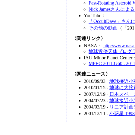
Fast-Rotating Asteroid
Nick Jamesさんに
YouTube：
「OccultDave」さ
その他の動画
（「20
〈関連リンク〉
NASA：
http://www.nasa
地球近傍天体プログ
IAU Minor Planet Cente
MPEC 2011-G60 : 201
〈関連ニュース〉
2010/09/03 -
地球接近小
2010/01/15 -
地球に大接
2007/12/19 -
日本スペー
2004/07/23 -
地球接近小
2004/03/19 -
リニア計画
2001/12/11 -
小惑星 199