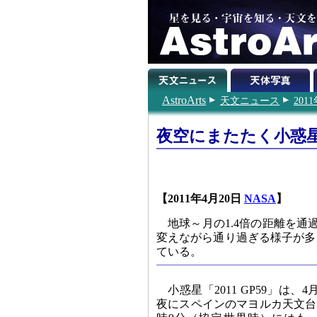
AstroArts
天文ニュース
201
夜空にまたたく小惑星「
【2011年4月20日
NASA
】
地球～月の1.4倍の距離を通過
変えながら通り過ぎる様子が多
ている。
小惑星「2011 GP59」は、
夜にスペインのマヨルカ天文台で