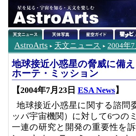
AstroArts
天文ニュース
2004年
地球接近小惑星の脅威に備え
ホーテ・ミッション
【2004年7月23日
ESA News
】
地球接近小惑星に関する諮問
ッパ宇宙機関）に対して6つの
一連の研究と開発の重要性を