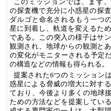
このミッションでは、まず、
の探査機で充分に小惑星の探
ダルゴと命名されるもう一つ
星に到着し、軌道を変えるた
である。この突入の様子はサ
観測され、地球からの観測と
の変化がモニターされる予定
の構造などの情報も得られる。
提案された6つのミッション
惑星による脅威の増大に対す
ており、今後より多くの地球
ための方法などを提案してい
成する専門家の一人は、大型