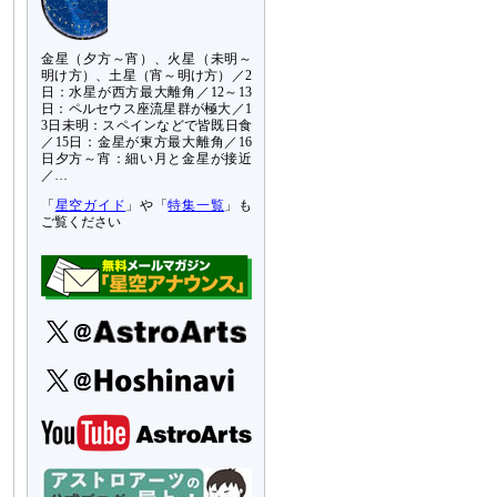
金星（夕方～宵）、火星（未明～
明け方）、土星（宵～明け方）／2
日：水星が西方最大離角／12～13
日：ペルセウス座流星群が極大／1
3日未明：スペインなどで皆既日食
／15日：金星が東方最大離角／16
日夕方～宵：細い月と金星が接近
／…
「
星空ガイド
」や「
特集一覧
」も
ご覧ください