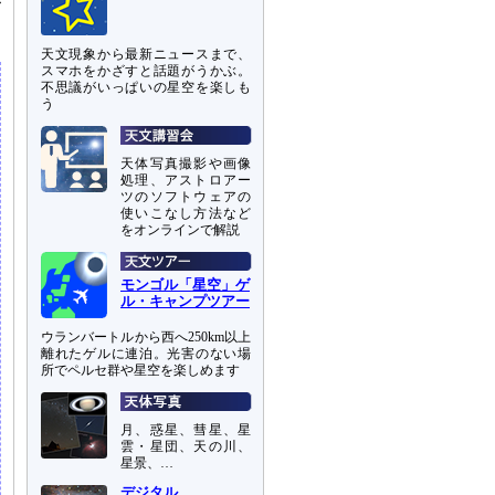
が
天文現象から最新ニュースまで、
スマホをかざすと話題がうかぶ。
不思議がいっぱいの星空を楽しも
う
天体写真撮影や画像
処理、アストロアー
ツのソフトウェアの
使いこなし方法など
をオンラインで解説
モンゴル「星空」ゲ
ル・キャンプツアー
ウランバートルから西へ250km以上
離れたゲルに連泊。光害のない場
所でペルセ群や星空を楽しめます
月、惑星、彗星、星
雲・星団、天の川、
星景、…
デジタル