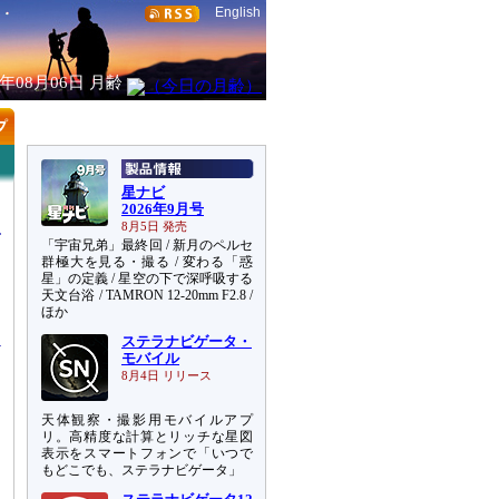
English
6年08月06日
月齢
星ナビ
2026年9月号
8月5日 発売
「宇宙兄弟」最終回 / 新月のペルセ
群極大を見る・撮る / 変わる「惑
星」の定義 / 星空の下で深呼吸する
天文台浴 / TAMRON 12-20mm F2.8 /
物
ほか
ステラナビゲータ・
モバイル
8月4日 リリース
天体観察・撮影用モバイルアプ
リ。高精度な計算とリッチな星図
表示をスマートフォンで「いつで
もどこでも、ステラナビゲータ」