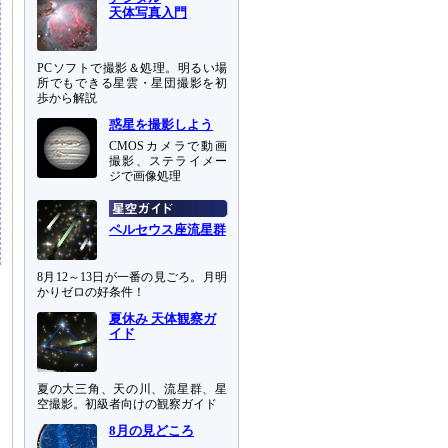
天体写真入門
PCソフトで撮影＆処理。明るい場
所でもできる星雲・星団撮影を初
歩から解説
惑星を撮影しよう
CMOSカメラで動画
撮影、ステライメー
ジで画像処理
ペルセウス座流星群
8月12～13日が一番の見ごろ。月明
かりゼロの好条件！
夏休み 天体観察ガ
イド
夏の大三角、天の川、流星群、星
空撮影。初級者向けの観察ガイド
8月の見どころ