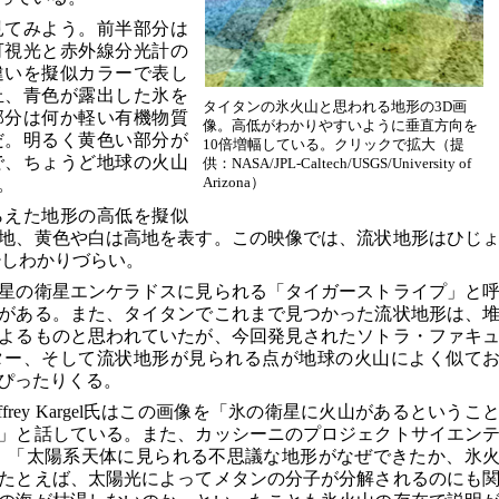
見てみよう。前半部分は
可視光と赤外線分光計の
違いを擬似カラーで表し
丘、青色が露出した氷を
タイタンの氷火山と思われる地形の3D画
部分は何か軽い有機物質
像。高低がわかりやすいように垂直方向を
だ。明るく黄色い部分が
10倍増幅している。クリックで拡大（提
で、ちょうど地球の火山
供：NASA/JPL-Caltech/USGS/University of
Arizona）
。
らえた地形の高低を擬似
地、黄色や白は高地を表す。この映像では、流状地形はひじ
少しわかりづらい。
星の衛星エンケラドスに見られる「タイガーストライプ」と
がある。また、タイタンでこれまで見つかった流状地形は、
よるものと思われていたが、今回発見されたソトラ・ファキ
ター、そして流状地形が見られる点が地球の火山によく似て
ぴったりくる。
frey Kargel氏はこの画像を「氷の衛星に火山があるというこ
」と話している。また、カッシーニのプロジェクトサイエン
氏によれば、「太陽系天体に見られる不思議な地形がなぜできたか、氷
たとえば、太陽光によってメタンの分子が分解されるのにも