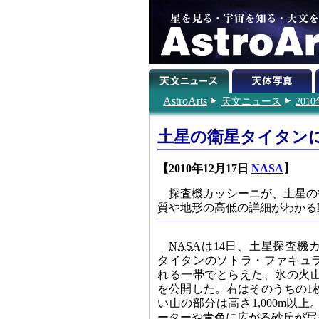
AstroArts
天文ニュース
201
土星の衛星タイタン
【2010年12月17日
NASA
】
探査機カッシーニが、土星の
質や地形の高低の詳細がわかる
NASA
は14日、土星探査機
タイタンのソトラ・ファキュラ（So
れる一帯でとらえた、氷の火
を公開した。右はそのうちの1
い山の部分は高さ1,000m以
ーターや青色に広がる砂丘が写