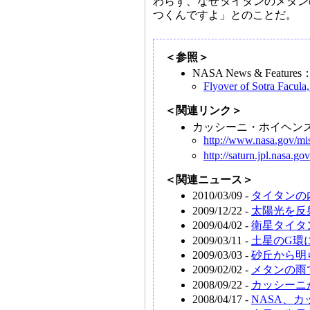
わらず、なぜタイタンのメタン
つくんですよ」とのことだ。
＜参照＞
NASA News & Features
Flyover of Sotra Facula,
＜関連リンク＞
カッシーニ・ホイヘン
http://www.nasa.gov/mis
http://saturn.jpl.nasa.gov
＜関連ニュース＞
2010/03/09 -
タイタンの
2009/12/22 -
太陽光を反
2009/04/02 -
衛星タイタ
2009/03/11 -
土星のG環
2009/03/03 -
砂丘から明
2009/02/02 -
メタンの雨
2008/09/22 -
カッシーニ
2008/04/17 -
NASA、