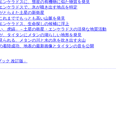
エンケラドスに、彗星の有機物に似た物質を発見
エンケラドスで、氷が噴き出す地点を特定
がとらえた土星の新衛星
これまででもっとも高い山脈を発見
エンケラドス、生命探しの候補に浮上
い、虎縞」－土星の衛星・エンケラドスの活発な地質活動
が、タイタンにメタンの湖らしい地形を発見
見られる、メタンの川と水の氷を吹き出す火山
の着陸成功、地表の最新画像とタイタンの音を公開
ック 改訂版」