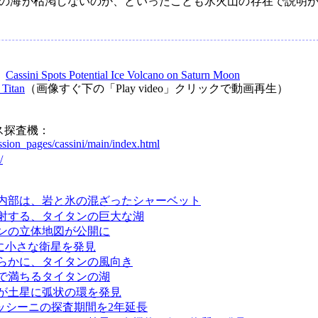
の海が枯渇しないのか、といったことも氷火山の存在で説明
：
Cassini Spots Potential Ice Volcano on Saturn Moon
 Titan
（画像すぐ下の「Play video」クリックで動画再生）
ス探査機：
sion_pages/cassini/main/index.html
/
内部は、岩と氷の混ざったシャーベット
射する、タイタンの巨大な湖
ンの立体地図が公開に
に小さな衛星を発見
らかに、タイタンの風向き
で満ちるタイタンの湖
が土星に弧状の環を発見
カッシーニの探査期間を2年延長