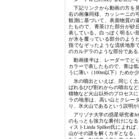
下記リンクから動画の方を
右の画像同様、カッシーニの
観測に基づいて、表面物質の
たもので、青茶けた部分が砂
表している。白っぽく明るい
が氷を覆っている部分のよう
指でなぞったような流状地形
のカルデラのような部分である
動画後半は、レーダーでと
カラーで表したもので、青は低
うに薄い（100m以下）ためか
氷の噴出といえば、同じく土
ばれるひび割れからの噴出など
積物など火山以外のプロセスに
ラの地形は、高い山とクレー
り、氷火山であるという説明が
アリゾナ大学の惑星研究者Jef
のもっとも強力な裏付けになる
ィストLinda Spilker
山がその謎を解くカギとなる。