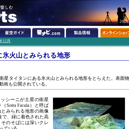
202
0年12月
に氷火山とみられる地形
衛星タイタンにある氷火山とみられる地形をとらえた。表面
動画も公開されている。
カッシーニが土星の衛星
tra Facula）と呼ば
山とみられる地形の画像
枚で、緑に着色された高
上。そのそばには深いクレ
っている。