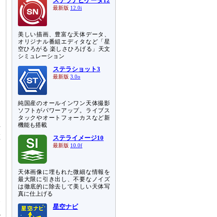
ステラナビゲータ12
最新版
12.0i
美しい描画、豊富な天体データ、
オリジナル番組エディタなど「星
空ひろがる 楽しさひろげる」天文
シミュレーション
ステラショット3
最新版
3.0o
ょ
純国産のオールインワン天体撮影
ソフトがパワーアップ。ライブス
タックやオートフォーカスなど新
機能も搭載
呼
堆
ステライメージ10
ュ
最新版
10.0f
お
天体画像に埋もれた微細な情報を
と
最大限に引き出し、不要なノイズ
は徹底的に除去して美しい天体写
テ
真に仕上げる
火
星空ナビ
関