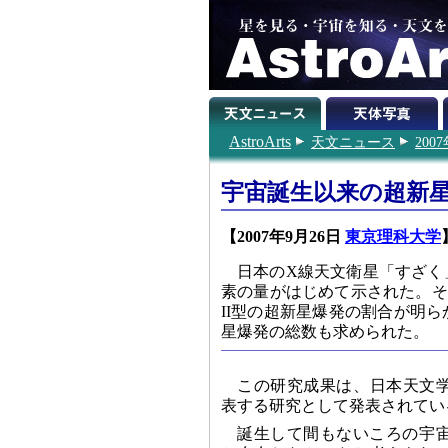
AstroArts
天文ニュース
200
宇宙誕生以来の超新
【2007年9月26日
東京理科大学
日本のX線天文衛星「すざく
素の量がはじめて示された。そ
II型の超新星爆発の割合が明
星爆発の総数も求められた。
この研究成果は、日本天文学
表する研究として発表されてい
誕生して間もないころの宇