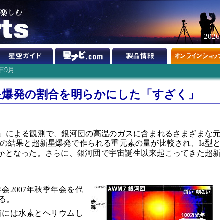
202
7年9月
星爆発の割合を明らかにした「すざく」
】
」による観測で、銀河団の高温のガスに含まれるさまざまな
の結果と超新星爆発で作られる重元素の量が比較され、Ia型
らかとなった。さらに、銀河団で宇宙誕生以来起こってきた超
会2007年秋季年会を代
る。
宙には水素とヘリウムし