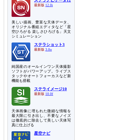
ステラナビゲータ12
最新版
12.0i
美しい描画、豊富な天体データ、
オリジナル番組エディタなど「星
空ひろがる 楽しさひろげる」天文
シミュレーション
ステラショット3
最新版
3.0o
純国産のオールインワン天体撮影
ソフトがパワーアップ。ライブス
タックやオートフォーカスなど新
機能も搭載
ステライメージ10
最新版
10.0f
天体画像に埋もれた微細な情報を
最大限に引き出し、不要なノイズ
は徹底的に除去して美しい天体写
真に仕上げる
星空ナビ