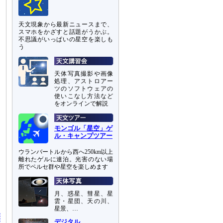
天文現象から最新ニュースまで、
スマホをかざすと話題がうかぶ。
不思議がいっぱいの星空を楽しも
う
天体写真撮影や画像
処理、アストロアー
ツのソフトウェアの
使いこなし方法など
をオンラインで解説
モンゴル「星空」ゲ
ル・キャンプツアー
ウランバートルから西へ250km以上
離れたゲルに連泊。光害のない場
所でペルセ群や星空を楽しめます
し
っ
月、惑星、彗星、星
雲・星団、天の川、
星景、…
デジタル