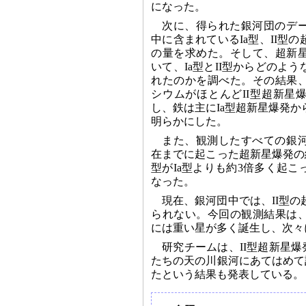
になった。
次に、得られた銀河団のデ
中に含まれているIa型、II型
の量を求めた。そして、超新
いて、Ia型とII型からどのよ
れたのかを調べた。その結果
シウムがほとんどII型超新星
し、鉄は主にIa型超新星爆発
明らかにした。
また、観測したすべての銀
在までに起こった超新星爆発の
型がIa型よりも約3倍多く起
なった。
現在、銀河団中では、II型
られない。今回の観測結果は
には重い星が多く誕生し、次々
研究チームは、II型超新星
たちの天の川銀河にあてはめて
たという結果も発表している。