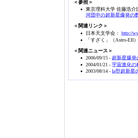
＜参照＞
東京理科大学 佐藤浩
河団中の超新星爆発の
＜関連リンク＞
日本天文学会：
http://w
「すざく」（Astro-EII
＜関連ニュース＞
2006/09/15 -
超新星爆発
2004/01/21 -
宇宙進化の
2003/08/14 -
Ia型超新