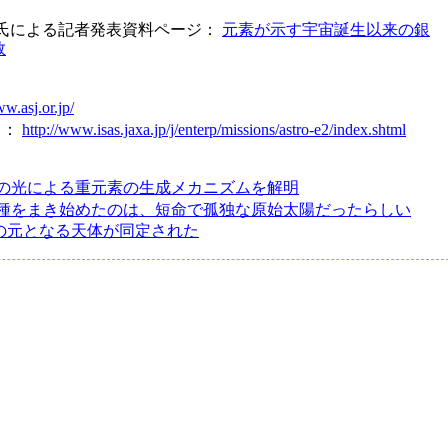
介氏による記者発表資料ページ：
元素が示す宇宙誕生以来の銀
数
ww.asj.or.jp/
）：
http://www.isas.jaxa.jp/j/enterp/missions/astro-e2/index.shtml
の光による重元素の生成メカニズムを解明
種をまき始めたのは、短命で孤独な原始太陽だったらしい
星の元となる天体が同定された