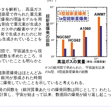
（Fe））
ータを解析し、高温ガス
の超新星で作られた重元素
星爆発の理論モデルを用
うな割合で重元素が生成さ
、ガス中の酸素やマグネ
爆発で生成されたのに対
から生成されていることを
河団で、宇宙誕生から現
総数を求めたところ、II
こっていたことも明らかと
4つの銀河団で求められた、宇宙誕生以来
のIa型、II型超新星爆発の総数
の超新星爆発はほとんどみ
、銀河が形成された時期
に爆発していたことを示していると考えられる。
爆発の回数を（銀河質量あたりの爆発回数は同じとして）わた
計算し、宇宙が始まって以来、数億回の爆発が繰り返し起こ