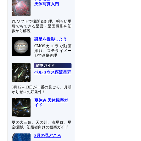
天体写真入門
PCソフトで撮影＆処理。明るい場
所でもできる星雲・星団撮影を初
歩から解説
惑星を撮影しよう
CMOSカメラで動画
撮影、ステライメー
ジで画像処理
ペルセウス座流星群
8月12～13日が一番の見ごろ。月明
かりゼロの好条件！
夏休み 天体観察ガ
イド
夏の大三角、天の川、流星群、星
空撮影。初級者向けの観察ガイド
8月の見どころ