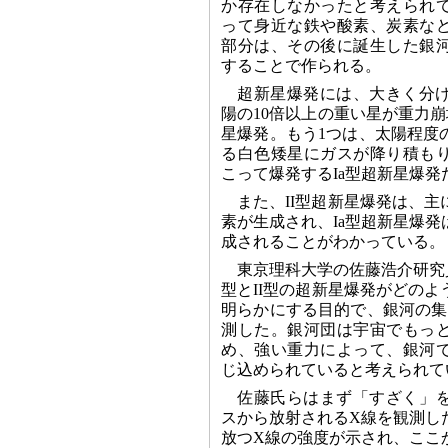
か存在しなかったと考えられ
って身近な鉄や酸素、炭素な
部分は、その後に誕生した銀
することで作られる。
超新星爆発には、大きく分け
陽の10倍以上の重い星が重力崩
星爆発。もう1つは、太陽程度
る白色矮星にガスが降り積も
こって爆発するIa型超新星爆発
また、II型超新星爆発は、
素が生成され、Ia型超新星爆
成されることがわかっている。
東京理科大学の佐藤浩介研究
型とII型の超新星爆発がどの
明らかにする目的で、銀河の集
測した。銀河団は宇宙でもっ
め、強い重力によって、銀河
じ込められていると考えられて
佐藤氏らはまず「すざく」
スから放射されるX線を観測し
放つX線の強度が示され、ここ