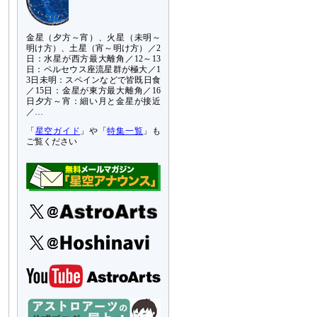
金星（夕方～宵）、火星（未明～
明け方）、土星（宵～明け方）／2
日：水星が西方最大離角／12～13
日：ペルセウス座流星群が極大／1
3日未明：スペインなどで皆既日食
／15日：金星が東方最大離角／16
日夕方～宵：細い月と金星が接近
／…
「
星空ガイド
」や「
特集一覧
」も
ご覧ください