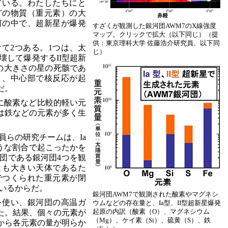
ている。わたしたちにと
どの物質（重元素）の大
河の中で、超新星が爆発
すざくが観測した銀河団AWM7のX線強度
マップ。クリックで拡大（以下同じ）（提
供：東京理科大学 佐藤浩介研究員、以下同
て2つある。1つは、太
じ）
壊して爆発するII型超新
の大きさの星の死骸であ
り、中心部で核反応が起
だ。
主に酸素など比較的軽い元
発は鉄などの元素が多く生
員らの研究チームは、Ia
ような割合で起こったかを
団である銀河団4つを観
とも大きい天体であるた
でつくられた重元素が閉
いるからだ。
銀河団AWM7で観測された酸素やマグネシ
を使い、銀河団の高温ガ
ウムなどの存在量と、Ia型、II型超新星爆発
起原の内訳（酸素（O）、マグネシウム
た。結果、個々の元素が
（Mg）、ケイ素（Si）、硫黄（S）、鉄
から各元素の量が明らか