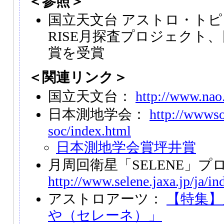
＜参照＞
国立天文台 アストロ・トピ
RISE月探査プロジェクト
賞を受賞
＜関連リンク＞
国立天文台：
http://www.nao.
日本測地学会：
http://wwwso
soc/index.html
日本測地学会賞坪井賞
月周回衛星「SELENE」プ
http://www.selene.jaxa.jp/ja/i
アストロアーツ：
【特集】
や（セレーネ）」