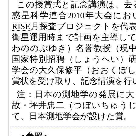
この授賞式と記念講演は、去る
惑星科学連合2010年大会に
RISE
月探査プロジェクトを代
衛星運用時まで計画を主導し
わののぶゆき）名誉教授（現
国家特別招聘（しょうへい）
学会の大久保修平（おおくぼ
賞状を受け取り、記念講演を行
注：日本の測地学の発展に大
故・坪井忠二（つぼいちゅう
て、日本測地学会が設けた賞。