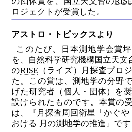
の団体賞を、国立天文台の
RIS
ロジェクトが受賞した。
アストロ・トピックスより
このたび、日本測地学会賞坪
を、自然科学研究機構国立天文
の
RISE
（ライズ）月探査プロ
た。この賞は、測地学の分野
げた研究者（個人・団体）を
設けられたものです。本賞の
は、『月探査周回衛星「かぐや
おける 月の測地学の推進』です