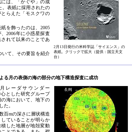
誌には、「かぐや」の成
た。表紙に採用されたの
がとらえた「モスクワの
紙を飾ったのは、2005
、2006年に小惑星探査
集されて以来のことであ
2月13日発行の米科学誌「サイエンス」の
表紙。クリックで拡大（提供：国立天文
ついて、その要旨を紹介
台）
よる月の表側の海の部分の地下構造探査に成功
月レーダサウンダー
中心とした研究グループ
側の海において、地下の
した。
数百mの深さに層状構造
）していることが明らか
堆積した地層が地殻変動
のことである。また、褶