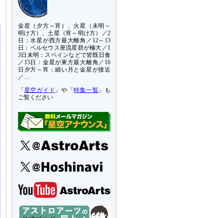
て
金星（夕方～宵）、火星（未明～
明け方）、土星（宵～明け方）／2
日：水星が西方最大離角／12～13
日：ペルセウス座流星群が極大／1
3日未明：スペインなどで皆既日食
／15日：金星が東方最大離角／16
日夕方～宵：細い月と金星が接近
／…
「
星空ガイド
」や「
特集一覧
」も
ご覧ください