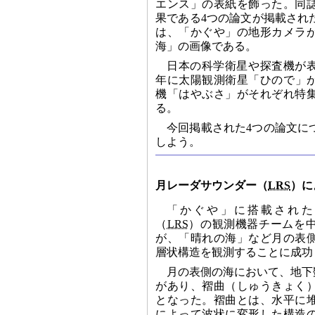
エンス」の表紙を飾った。同
果である4つの論文が掲載され
は、「かぐや」の地形カメラ
海」の画像である。
日本の科学衛星や探査機が表
年に太陽観測衛星「ひので」が
機「はやぶさ」がそれぞれ特
る。
今回掲載された4つの論文に
しよう。
月レーダサウンダー（
LRS
）に
「かぐや」に搭載された
（
LRS
）の観測機器チームを
が、「晴れの海」など月の表
層状構造を観測することに成功
月の表側の海において、地下
があり、褶曲（しゅうきょく
となった。褶曲とは、水平に
によって波状に変形した構造