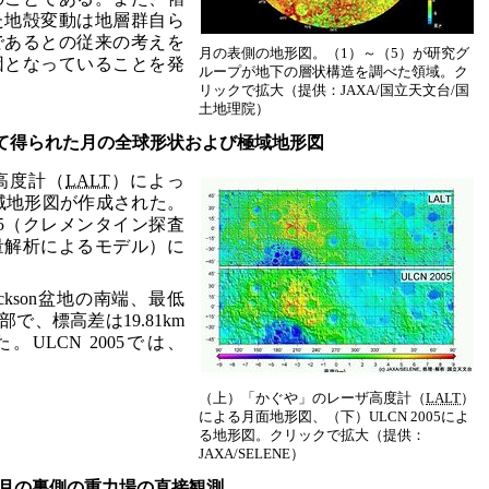
た地殻変動は地層群自ら
であるとの従来の考えを
月の表側の地形図。（1）～（5）が研究グ
因となっていることを発
ループが地下の層状構造を調べた領域。ク
リックで拡大（提供：JAXA/国立天文台/国
土地理院）
て得られた月の全球形状および極域地形図
高度計（
LALT
）によっ
全域地形図が作成された。
05（クレメンタイン探査
量解析によるモデル）に
Jackson盆地の南端、最低
内部で、標高差は19.81km
ULCN 2005では、
（上）「かぐや」のレーザ高度計（
LALT
）
による月面地形図、（下）ULCN 2005によ
る地形図。クリックで拡大（提供：
JAXA/SELENE）
月の裏側の重力場の直接観測