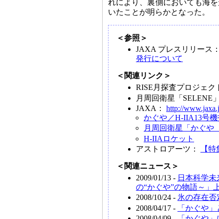
れにより、裏側においても海を
いたことが明らかとなった。
＜参照＞
JAXA プレスリリース
発行について
＜関連リンク＞
RISE月探査プロジェ
月周回衛星「SELEN
JAXA：
http://www.jaxa.
かぐや／H-IIA13
月周回衛星「かぐや（
H-IIAロケット
アストロアーツ：
【特
＜関連ニュース＞
2009/01/13 -
日本科学未
の“かぐや”の物語～」
2008/10/24 -
氷の存在否
2008/04/17 -
「かぐや」
2008/04/09 -
「かぐや」