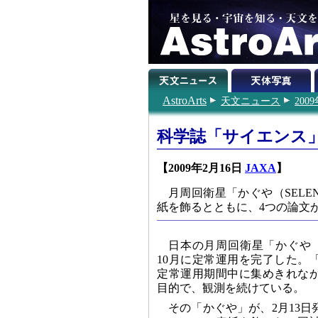
AstroArts
天文ニュース
200
科学誌「サイエンス
【2009年2月16日
JAXA
】
月周回衛星「かぐや（SELE
紙を飾るとともに、4つの論文
日本の月周回衛星「かぐや（
10月に定常運用を完了した。
定常運用期間中に集めきれな
目的で、観測を続けている。
その「かぐや」が、2月13