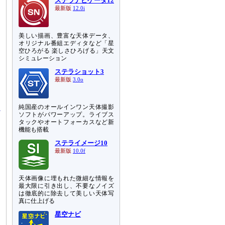
ステラナビゲータ12
最新版
12.0i
美しい描画、豊富な天体データ、
オリジナル番組エディタなど「星
空ひろがる 楽しさひろげる」天文
シミュレーション
ステラショット3
最新版
3.0o
純国産のオールインワン天体撮影
ソフトがパワーアップ。ライブス
タックやオートフォーカスなど新
機能も搭載
ステライメージ10
最新版
10.0f
天体画像に埋もれた微細な情報を
最大限に引き出し、不要なノイズ
は徹底的に除去して美しい天体写
真に仕上げる
星空ナビ