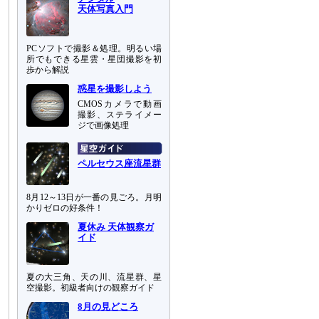
天体写真入門
PCソフトで撮影＆処理。明るい場
所でもできる星雲・星団撮影を初
歩から解説
惑星を撮影しよう
CMOSカメラで動画
撮影、ステライメー
ジで画像処理
ペルセウス座流星群
8月12～13日が一番の見ごろ。月明
かりゼロの好条件！
夏休み 天体観察ガ
イド
夏の大三角、天の川、流星群、星
空撮影。初級者向けの観察ガイド
た
こ
8月の見どころ