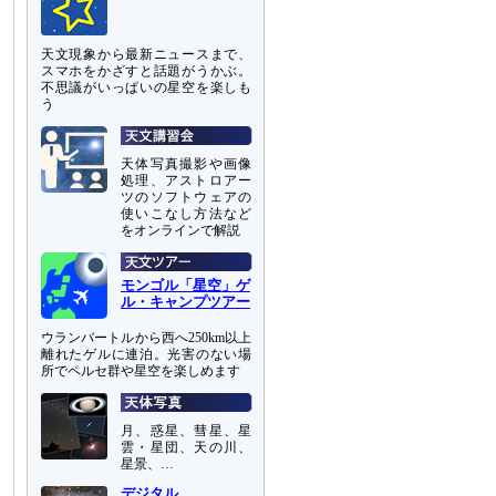
天文現象から最新ニュースまで、
スマホをかざすと話題がうかぶ。
不思議がいっぱいの星空を楽しも
う
天体写真撮影や画像
処理、アストロアー
ツのソフトウェアの
使いこなし方法など
をオンラインで解説
モンゴル「星空」ゲ
ル・キャンプツアー
ウランバートルから西へ250km以上
離れたゲルに連泊。光害のない場
所でペルセ群や星空を楽しめます
月、惑星、彗星、星
雲・星団、天の川、
星景、…
デジタル