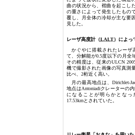
曲の状況から、褶曲を起こし
の重さによって発生したもの
覆し、月全体の冷却が主な要
見した。
レーザ高度計（
LALT
）によっ
かぐやに搭載されたレーザ
て、分解能が0.5度以下の月
その精度は、従来のULCN 20
機で撮影された画像の写真測
比べ、2桁近く高い。
月の最高地点は、Dirichlet-
地点はAntoniadiクレーターの
になることが明らかとなった。
17.53kmとされていた。
リレー衛星「おきな」を用いた