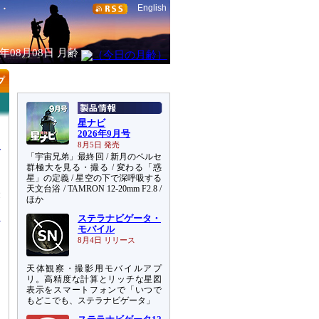
English
6年08月08日
月齢
星ナビ
2026年9月号
8月5日 発売
「宇宙兄弟」最終回 / 新月のペルセ
群極大を見る・撮る / 変わる「惑
星」の定義 / 星空の下で深呼吸する
天文台浴 / TAMRON 12-20mm F2.8 /
表
ほか
ステラナビゲータ・
モバイル
8月4日 リリース
天体観察・撮影用モバイルアプ
リ。高精度な計算とリッチな星図
表示をスマートフォンで「いつで
もどこでも、ステラナビゲータ」