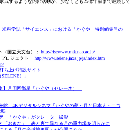
形成するような内部活動が、少なくとも25億年前まで継続し
：
米科学誌「サイエンス」における「かぐや」特別編集号の
クト（国立天文台）：
http://risewww.mtk.nao.ac.jp/
E」プロジェクト：
http://www.selene.jaxa.jp/ja/index.htm
jp/
号機打ち上げ特設サイト
SELENE）」
集】月周回衛星「かぐや（セレーネ）」
来館、4Kデジタルシネマ「かぐやの夢～月と日本人・二つ
上映
定、「かぐや」がクレーター撮影
と「おきな」、表と裏で異なる月の重力場を明らかに
による「月の全球地形図」が公開された