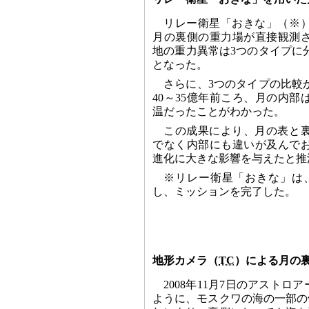
リレー衛星「おきな」（※
月の裏側の重力場が直接観測
地の重力異常は3つのタイプに
となった。
さらに、3つのタイプの比較
40～35億年前ころ、月の内
温だったことがわかった。
この成果により、月の表と
でなく内部にも違いが及んで
進化に大きな影響を与えたと推
※リレー衛星「おきな」は、
し、ミッションを完了した。
地形カメラ（
TC
）による月の
2008年11月7日のアストロ
ように、モスクワの海の一部の