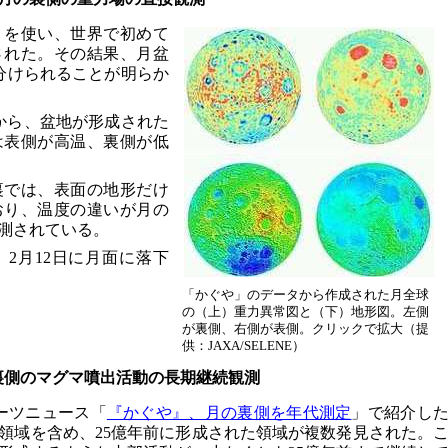
）を使い、世界で初めて
された。その結果、月盆
分けられることが明らか
から、盆地が形成された
部は表側が高温、裏側が低
裏では、表面の地形だけ
おり、温度の違いが月の
測されている。
2月12日に月面に落下
「かぐや」のデータから作成された月全球
の（上）重力異常図と（下）地形図。左側
が裏側、右側が表側。クリックで拡大（提
供：JAXA/SELENE）
裏側のマグマ噴出活動の長期継続観測
アーツニュース「
『かぐや』、月の裏側を年代測定
」で紹介し
領域を含め、25億年前に形成された領域が複数発見された。