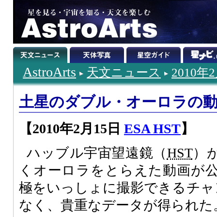
AstroArts
天文ニュース
2010年
土星のダブル・オーロラの
【2010年2月15日
ESA HST
】
ハッブル宇宙望遠鏡（
HST
）
くオーロラをとらえた動画が
極をいっしょに撮影できるチャン
なく、貴重なデータが得られた