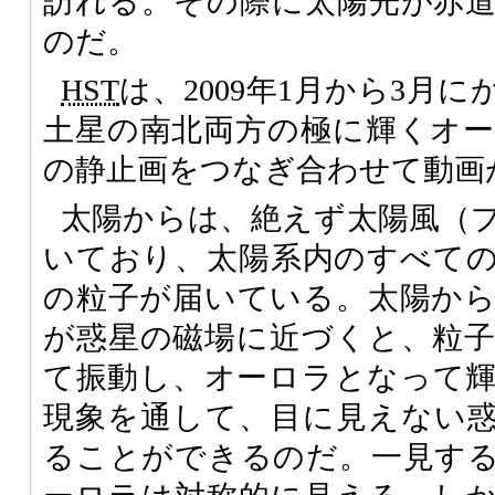
訪れる。その際に太陽光が赤
のだ。
HST
は、2009年1月から3月
土星の南北両方の極に輝くオ
の静止画をつなぎ合わせて動画
太陽からは、絶えず太陽風（
いており、太陽系内のすべて
の粒子が届いている。太陽か
が惑星の磁場に近づくと、粒
て振動し、オーロラとなって
現象を通して、目に見えない
ることができるのだ。一見す