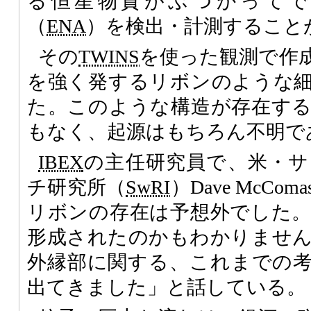
る恒星物質がぶつかってで
（
ENA
）を検出・計測すること
その
TWINS
を使った観測で作
を強く発するリボンのような
た。このような構造が存在す
もなく、起源はもちろん不明で
IBEX
の主任研究員で、米・サ
チ研究所（
SwRI
）Dave McC
リボンの存在は予想外でした
形成されたのかもわかりませ
外縁部に関する、これまでの
出てきました」と話している。