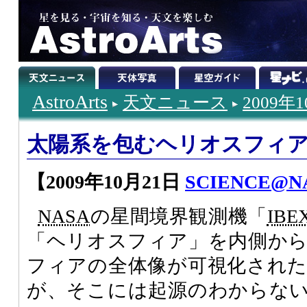
AstroArts
天文ニュース
2009年
太陽系を包むヘリオスフィ
【2009年10月21日
SCIENCE@N
NASA
の星間境界観測機「
IBE
「ヘリオスフィア」を内側か
フィアの全体像が可視化され
が、そこには起源のわからな