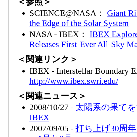
＜参照＞
SCIENCE@NASA：
Giant Ri
the Edge of the Solar System
NASA - IBEX：
IBEX Explores
Releases First-Ever All-Sky M
＜関連リンク＞
IBEX - Interstellar Boundary 
http://www.ibex.swri.edu/
＜関連ニュース＞
2008/10/27 -
太陽系の果てを
IBEX
2007/09/05 -
打ち上げ30周