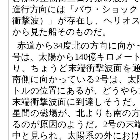
進行方向には「バウ・ショック（B
衝撃波）」が存在し、ヘリオ
から見た船そのものだ。
赤道から34度北の方向に向か
号は、太陽から140億キロメー
り、ちょうど末端衝撃波面を通
南側に向かっている2号は、太陽
トルの位置にあるが、どうやら
末端衝撃波面に到達しそうだ
星間の磁場が、北よりも南の
るのが原因のようだ。2号の末
中と見られ、太陽系の外にお