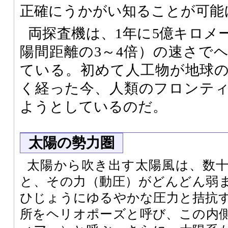
正確にうかがい知ることが可能
両探査機は、1年に5億キロメ
陽間距離の3～4倍）の速さで
ている。初めて人工物が地球の
く経った今、人類のフロンテ
ようとしているのだ。
太陽の勢力圏
太陽から吹き出す太陽風は、数
と、その力（動圧）がどんどん弱
ひじょうにゆるやかな圧力と拮抗
所をヘリオポーズと呼び、この内