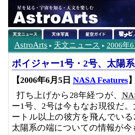
AstroArts
天文ニュース
2006年
ボイジャー1号・2号、太陽
【2006年6月5日
NASA
Features
打ち上げから28年経つが、
NA
ー1号、2号は今もなお現役だ。
ートル以上の彼方を飛んでいる
太陽系の端についての情報が今