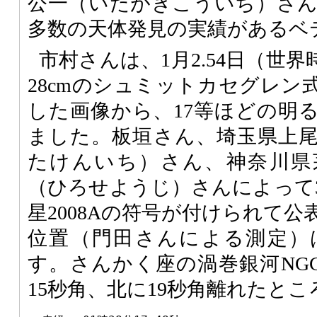
公一（いたがきこういち）さ
多数の天体発見の実績があるベ
市村さんは、1月2.54日（世
28cmのシュミットカセグレン
した画像から、17等ほどの明
ました。板垣さん、埼玉県上
たけんいち）さん、神奈川県
（ひろせようじ）さんによって
星2008Aの符号が付けられて
位置（門田さんによる測定）
す。さんかく座の渦巻銀河NGC
15秒角、北に19秒角離れたと