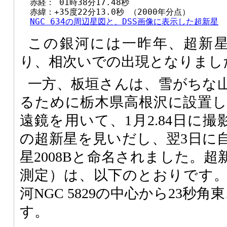
  赤経： 01時38分17.48秒

  赤緯：+35度22分13.0秒 （2000年分点）

NGC 634の周辺星図と、DSS画像に表示した超新星
この銀河には一昨年、超新星2
り、相次いでの出現となりまし
一方、板垣さんは、雪がちな
るために栃木県高根沢に設置した
遠鏡を用いて、1月2.84日に撮
の超新星を見いだし、翌3日に
星2008Bと命名されました。
測定）は、以下のとおりです
河NGC 5829の中心から23秒
す。