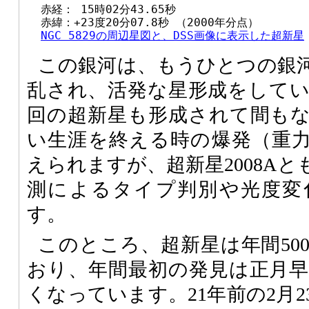
  赤経： 15時02分43.65秒

  赤緯：+23度20分07.8秒 （2000年分点）

NGC 5829の周辺星図と、DSS画像に表示した超新星
この銀河は、もうひとつの銀
乱され、活発な星形成をして
回の超新星も形成されて間も
い生涯を終える時の爆発（重
えられますが、超新星2008A
測によるタイプ判別や光度変
す。
このところ、超新星は年間50
おり、年間最初の発見は正月
くなっています。21年前の2月