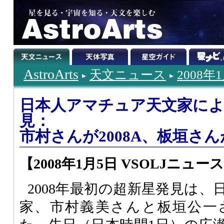
AstroArts
天文ニュース
2008年
日本人アマチュア天文家によ
見：
市村さんが2008A、板垣さんが
【2008年1月5日 VSOLJニュー
2008年最初の超新星発見は
家、市村義美さんと板垣公一