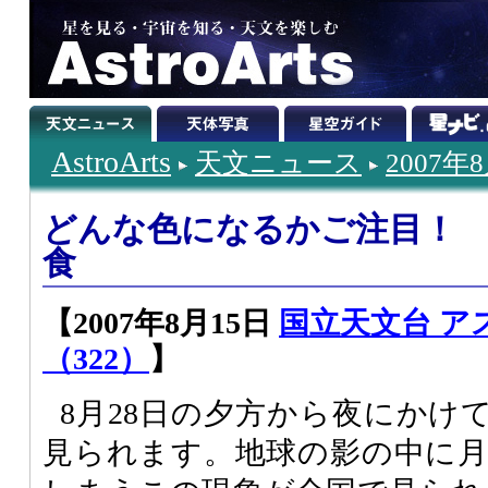
AstroArts
天文ニュース
2007年
どんな色になるかご注目！ 
食
【2007年8月15日
国立天文台 ア
（322）
】
8月28日の夕方から夜にかけ
見られます。地球の影の中に