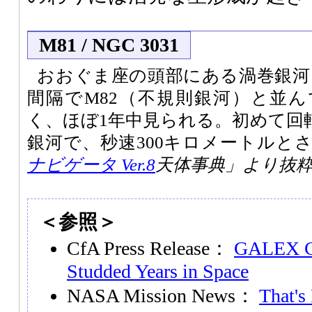
M81 / NGC 3031
おおぐま座の頭部にある渦巻銀河。
間隔でM82（不規則銀河）と並
く、ほぼ1年中見られる。初めて回
銀河で、秒速300キロメートルと
ナビゲータ Ver.8
天体事典」より抜
＜参照＞
CfA Press Release：
GALEX Co
Studded Years in Space
NASA Mission News：
That's