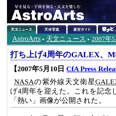
AstroArts
天文ニュース
2007年
打ち上げ4周年のGALEX、M
【2007年5月10日
CfA Press Relea
NASA
の紫外線天文衛星
GALE
げ4周年を迎えた。これを記念し
「熱い」画像が公開された。