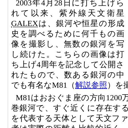
2003年4月28日に打ち上げら
れて以来、紫外線天文衛星
GALEX
は、銀河や恒星の形成
史を調べるために何千もの画
像を撮影し、無数の銀河を写
し続けた。こちらの画像は打
ち上げ4周年を記念して公開さ
れたもので、数ある銀河の中
でも有名なM81（
解説参照
）を
M81はおおぐま座の方向120
巻銀河で、すぐ近くに存在する
を代表する天体として天文フ