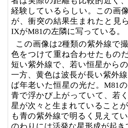
者は実際の距離も比較的近く
経験しているらしい。この画像
が、衝突の結果生まれたと見られる
IXがM81の左隣に写っている。
この画像は2種類の紫外線で
色をつけて重ね合わせたもの
短い紫外線で、若い恒星から
一方、黄色は波長が長い紫外
ば年老いた恒星の光だ。M81
青で浮かび上がっていて、若
星が次々と生まれていることがわかる
も青の紫外線で明るく見えて
のわりには活発な星形成が起き