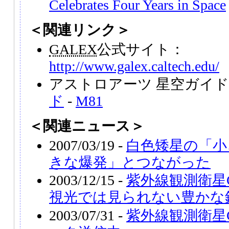
Celebrates Four Years in Space
＜関連リンク＞
GALEX
公式サイト：
http://www.galex.caltech.edu/
アストロアーツ 星空ガイ
ド
-
M81
＜関連ニュース＞
2007/03/19 -
白色矮星の「小
きな爆発」とつながった
2003/12/15 -
紫外線観測衛星
視光では見られない豊かな
2003/07/31 -
紫外線観測衛星