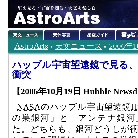
AstroArts
天文ニュース
2006年
ハッブル宇宙望遠鏡で見る
衝突
【2006年10月19日 Hubble Newsd
NASA
のハッブル宇宙望遠鏡
H
の巣銀河」と「アンテナ銀河
た。どちらも、銀河どうしが