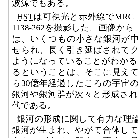
波源でもある。
HST
は可視光と赤外線でMRC
1138-262を撮影した。画像から
は、いくつもの小さな銀河が
せられ、長く引き延ばされて
ようになっていることがわかる。
るということは、そこに見え
ら30億年経過したころの宇宙
銀河や銀河群が次々と形成さ
代である。
銀河の形成に関して有力な理
銀河が生まれ、やがて合体し