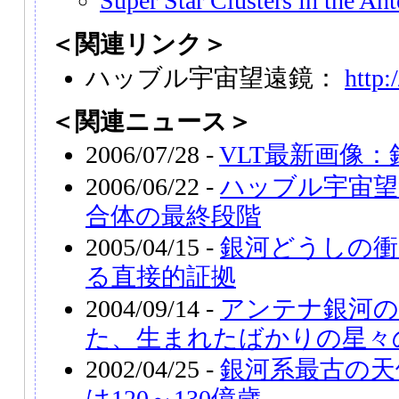
Super Star Clusters in the An
＜関連リンク＞
ハッブル宇宙望遠鏡：
http:
＜関連ニュース＞
2006/07/28 -
VLT最新画像
2006/06/22 -
ハッブル宇宙望
合体の最終段階
2005/04/15 -
銀河どうしの衝
る直接的証拠
2004/09/14 -
アンテナ銀河の
た、生まれたばかりの星々
2002/04/25 -
銀河系最古の天
は120～130億歳