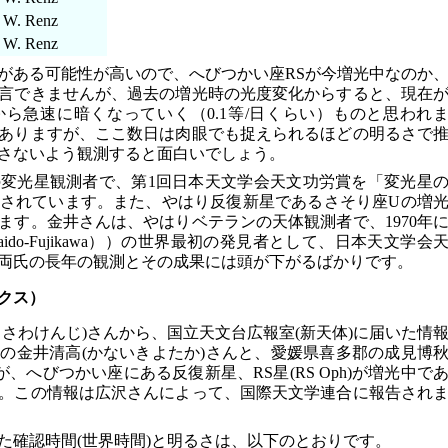
W. Renz
W. Renz
がある可能性が高いので、へびつかい座RSが今増光中なのか
言できませんが、過去の増光時の光度変化からすると、現在
ら急速に暗くなっていく（0.1等/日くらい）ものと思われ
ありますが、ここ数日は肉眼でも捉えられるほどの明るさで
さないよう観測すると面白いでしょう。
変光星観測者で、第1回日本天文学会天文功労賞を「変光星
賞されています。また、やはり反復新星であるさそり座Uの増
ります。金井さんは、やはりベテランの天体観測者で、1970年
(Daido-Fujikawa））の世界最初の発見者として、日本天文学会
両氏の長年の観測とその成果には頭が下がるばかりです。
クス）
さわけんじ)さんから、国立天文台広報室(新天体)に届いた情
の金井清高(かないきよたか)さんと、愛媛県喜多郡の成見博
、へびつかい座にある反復新星、RS星(RS Oph)が増光中で
。この情報は広沢さんによって、国際天文学連合に報告され
た確認時間(世界時間)と明るさは、以下のとおりです。