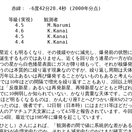
　　赤緯： -6度42分28.4秒 (2000年分点)

　等級(実視)　  観測者

　　　4.5　　　　　M.Narumi

　　　4.6　　　　　K.Kanai

　　　4.5　　　　　K.Kanai

等星近くも明るくなり、その後緩やかに減光し、爆発前の状態
誕生するものではありません。近くを回り合う連星の一方が
つの星から白色矮星表面にガスが降り積もって、それが核爆
うのは本質的に繰り返す現象なのですが、繰り返し周期は天
万年以上あるいは再び爆発することがないものもあると考え
では10年ほどの間隔で増光を繰り返すこともあり、2回以上
は「反復新星」あるいは再発新星、再帰新星などともと呼ば
でに10例弱しか知られていない、かなり貴重な天体です。こ
ほど明るくなるものは、かんむり座Tとへびつかい座RSの2
ったのは、後者です。12日朝（日本時）にはまだ11等ほどだ
人のアマチュア天文家によって4.5等と報告されています。今
去に4回、最近では1985年に爆発を起こしています。
ひとし）さんによれば、「観測者の間で値に系統的な差があ
座RSが今増光中なのか、それとも減光中なのかはまだ確言で