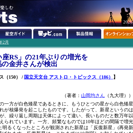
202
6年2月
座RS」の21年ぶりの増光を
馬の金井さんが検出
ス（150） /
国立天文台 アストロ・トピックス（186）
】
（著者：
山岡均さん
（九大理）
の一方が白色矮星であるときに、もうひとつの星から白色矮
れが核爆発を起こしたものです。したがって、新星というの
が、繰り返し周期は天体によって違い、長いものだと数万年
えられています。一方、頻繁なものでは10年ほどの間隔で増
上明るくなったところが観測された新星は「反復新星」(再発