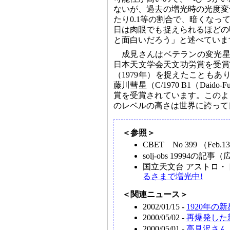
ないが、過去の増光時の光度変
たり0.1等の割合で、暗くな
日は肉眼でも捉えられるほどの
と面白いだろう」と述べていま
成見さんはベテランの変光星
日本天文学会天文功労賞を受賞
（1979年）を捉えたこともあ
藤川彗星（C/1970 B1（Dai
賞を受賞されています。このよ
のレベルの高さは世界に誇って
＜参照＞
CBET No 399 （Feb.13
solj-obs 19994の
国立天文台 アストロ・
るさまで増光中!
＜関連ニュース＞
2002/01/15 -
1920年の
2000/05/02 -
再爆発した
2000/05/01 -
高見沢さん、