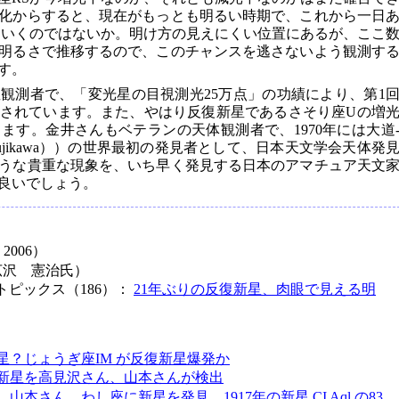
化からすると、現在がもっとも明るい時期で、これから一日
っていくのではないか。明け方の見えにくい位置にあるが、ここ
明るさで推移するので、このチャンスを逃さないよう観測す
す。
観測者で、「変光星の目視測光25万点」の功績により、第1
されています。また、やはり反復新星であるさそり座Uの増
ります。金井さんもベテランの天体観測者で、1970年には大道
do-Fujikawa））の世界最初の発見者として、日本天文学会天体発
うな貴重な現象を、いち早く発見する日本のアマチュア天文
良いでしょう。
 2006）
記事（広沢 憲治氏）
トピックス（186）：
21年ぶりの反復新星、肉眼で見える明
新星？じょうぎ座IM が反復新星爆発か
新星を高見沢さん、山本さんが検出
山本さん、わし座に新星を発見、1917年の新星 CI Aql の83