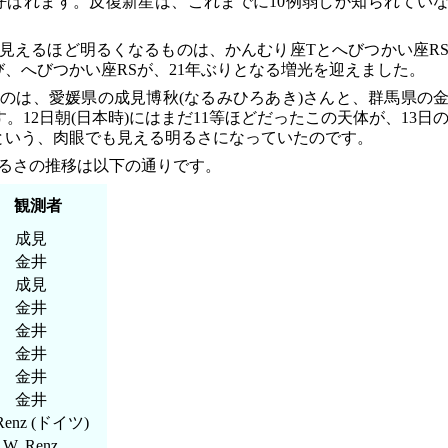
呼ばれます。反復新星は、これまでに10例弱しか知られてい
見えるほど明るくなるものは、かんむり座Tとへびつかい座R
び、へびつかい座RSが、21年ぶりとなる増光を迎えました。
のは、愛媛県の成見博秋(なるみひろあき)さんと、群馬県の
。12日朝(日本時)にはまだ11等ほどだったこの天体が、13日
.5等という、肉眼でも見える明るさになっていたのです。
るさの推移は以下の通りです。
観測者
成見
金井
成見
金井
金井
金井
金井
金井
Renz (ドイツ)
W. Renz