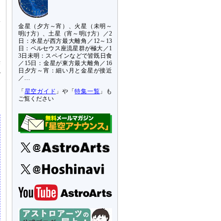
あ
数
金星（夕方～宵）、火星（未明～
る
明け方）、土星（宵～明け方）／2
日：水星が西方最大離角／12～13
日：ペルセウス座流星群が極大／1
回
3日未明：スペインなどで皆既日食
光
／15日：金星が東方最大離角／16
日夕方～宵：細い月と金星が接近
-
／…
見
家
「
星空ガイド
」や「
特集一覧
」も
ご覧ください