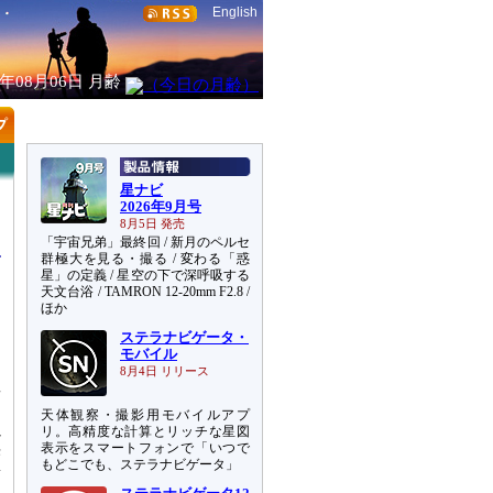
English
6年08月06日
月齢
星ナビ
2026年9月号
8月5日 発売
「宇宙兄弟」最終回 / 新月のペルセ
群極大を見る・撮る / 変わる「惑
星」の定義 / 星空の下で深呼吸する
天文台浴 / TAMRON 12-20mm F2.8 /
ほか
ステラナビゲータ・
）
モバイル
8月4日 リリース
星
は
天体観察・撮影用モバイルアプ
以
リ。高精度な計算とリッチな星図
表示をスマートフォンで「いつで
光
もどこでも、ステラナビゲータ」
新