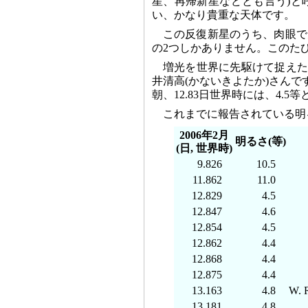
星、再帰新星などとも言う)と
い、かなり貴重な天体です。
この反復新星のうち、肉眼で
の2つしかありません。このた
増光を世界に先駆けて捉えた
井清高(かないきよたか)さんです
朝、12.83日世界時には、4
これまでに報告されている明
2006年2月
明るさ(等)
(日, 世界時)
9.826
10.5
11.862
11.0
12.829
4.5
12.847
4.6
12.854
4.5
12.862
4.4
12.868
4.4
12.875
4.4
13.163
4.8
W. 
13.181
4.8