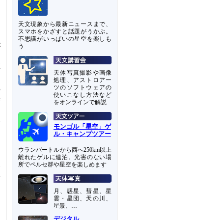
天文現象から最新ニュースまで、
スマホをかざすと話題がうかぶ。
、
不思議がいっぱいの星空を楽しも
が
う
ま
推
天体写真撮影や画像
処理、アストロアー
ツのソフトウェアの
の
使いこなし方法など
光
をオンラインで解説
に
天
モンゴル「星空」ゲ
ル・キャンプツアー
ウランバートルから西へ250km以上
離れたゲルに連泊。光害のない場
報
所でペルセ群や星空を楽しめます
秋
あ
月、惑星、彗星、星
ま
雲・星団、天の川、
星景、…
デジタル