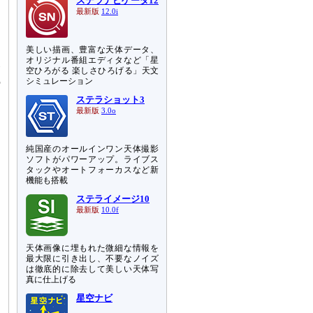
な
ステラナビゲータ12
最新版
12.0i
S
美しい描画、豊富な天体データ、
オリジナル番組エディタなど「星
金
空ひろがる 楽しさひろげる」天文
の
シミュレーション
ステラショット3
最新版
3.0o
純国産のオールインワン天体撮影
ソフトがパワーアップ。ライブス
タックやオートフォーカスなど新
機能も搭載
ステライメージ10
最新版
10.0f
天体画像に埋もれた微細な情報を
最大限に引き出し、不要なノイズ
は徹底的に除去して美しい天体写
真に仕上げる
星空ナビ