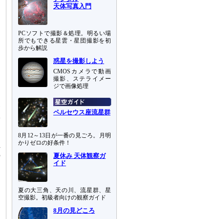
天体写真入門
PCソフトで撮影＆処理。明るい場
所でもできる星雲・星団撮影を初
歩から解説
惑星を撮影しよう
CMOSカメラで動画
撮影、ステライメー
に
ジで画像処理
白
発
ペルセウス座流星群
体
ら
明
8月12～13日が一番の見ごろ。月明
かりゼロの好条件！
れ
の
夏休み 天体観察ガ
イド
つ
っ
回
夏の大三角、天の川、流星群、星
空撮影。初級者向けの観察ガイド
る
8月の見どころ
き