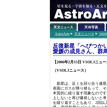
AstroArts
天文ニュース
200
反復新星「へびつかい
愛媛の成見さん、群
【2006年2月15日 VSOLJニュー
（VSOLJニュース）
新星は、近くを回り合う連星
表面にガスが降り積もって、そ
本質的に繰り返す現象なのです
上しないと再び爆発しないと考
を繰り返すこともあり、2回以