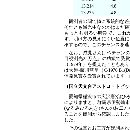
13.214
4.8
13.235
4.8
観測者の間で値に系統的な差
それとも減光中なのかはまだ確
もっとも明るい時期で、これか
す。明け方の見えにくい位置に
移するので、このチャンスを逃
なお、成見さんはベテランの
目視測光25万点」の功績で受
（1979年）を捉えたこともあ
は大道-藤川彗星（C/1970 B1
体発見賞を受賞されています。
（国立天文台アストロ・トピッ
愛知県稲沢市の広沢憲治(ひろ
によりますと、群馬県伊勢崎市
(なるみひろあき)さんのお二方が
ることを観測から確認しました
した。
その位置とお二方が観測され