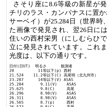
さそり座に8.6等級の新星が
チリのラス・カンパナスに置かれ
サーベイ）が25.284日（世界
た画像で発見され、翌26日に
住いの西村栄男（にしむらひ
立に発見されています。これ
光度は、以下の通りです。
日付(日UT)  明るさ      観測者

20          11等以下(p) 西村

21.524    11.2等以下(C) 高尾明（北九州市）

23.287      14等以下(V) ASAS

25.284       9.11(V)    ASAS

25.625       9.8(C)     高尾

26.296       8.98(V)    ASAS

26.311       8.98(V)    ASAS

26.565       8.7(p)     西村

26.573       9.8(C)     高尾
