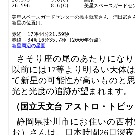
26.596       8.6(C)     美星スペースガー
美星スペースガードセンターの橋本就安さん、浦田武さん
新星の位置は、

赤経  17時44分21.59秒

新星周辺の星図
さそり座の尾のあたりになり
以前には17等より明るい天体
て新星の可能性が高いものと
光と光度の追跡が望まれます。
（国立天文台 アストロ・トピ
静岡県掛川市にお住いの西村
お）さんは、日本時間26日深夜