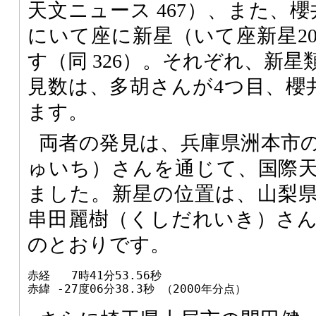
天文ニュース 467）、また、櫻
にいて座に新星（いて座新星20
す（同 326）。それぞれ、新
見数は、多胡さんが4つ目、櫻
ます。
両者の発見は、兵庫県洲本市
ゅいち）さんを通じて、国際
ました。新星の位置は、山梨
串田麗樹（くしだれいき）さ
のとおりです。
赤経   7時41分53.56秒

赤緯 -27度06分38.3秒 （2000年分点）