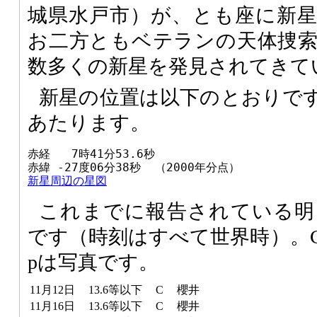
城県水戸市）が、とも座に新
お二方ともベテランの天体捜
数多くの新星を発見されてきて
新星の位置は以下のとおりで
あたります。
赤経   7時41分53.6秒

新星周辺の星図
これまでに報告されている明
です（時刻はすべて世界時）。C
pは写真です。
11月12日
13.6等以下
C
櫻井
11月16日
13.6等以下
C
櫻井