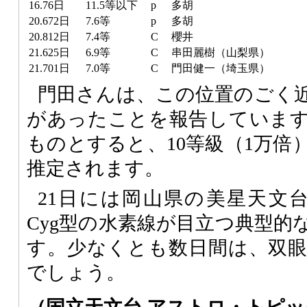
16.76日
11.5等以下
p
多胡
20.672日
7.6等
p
多胡
20.812日
7.4等
C
櫻井
21.625日
6.9等
C
串田麗樹（山梨県）
21.701日
7.0等
C
門田健一（埼玉県）
門田さんは、この位置のごく近
があったことを報告していま
ものとすると、10等級（1万倍
推定されます。
21日には岡山県の美星天文
Cyg型の水素線が目立つ典型的
す。少なくとも数日間は、双
でしょう。