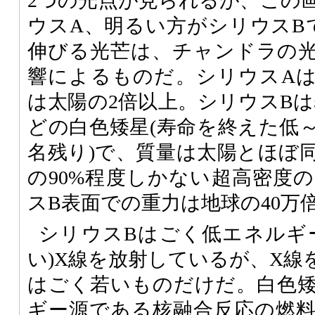
2つの光点が見られるが、この
ウスA、明るい方がシリウスB
伸びる光芒は、チャンドラの
響によるものだ。シリウスA
は太陽の2倍以上。シリウスBは表
どの白色矮星(寿命を終えた低
名残り)で、質量は太陽とほぼ
の90%程度しかない超高密度
スB表面での重力は地球の40万
シリウスBはごく低エネルギ
い)X線を放射しているが、X線
はごく若いものだけだ。白色
ギー源である核融合反応の燃