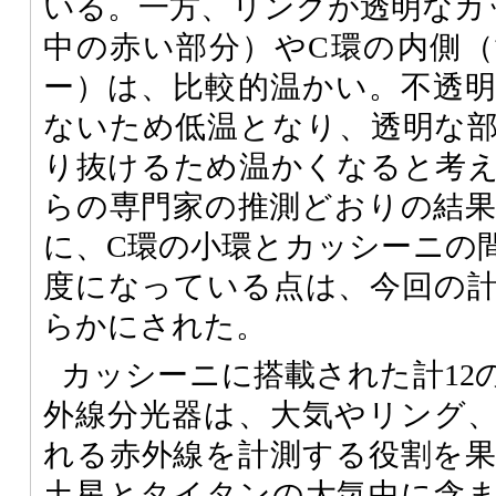
いる。一方、リングが透明なカ
中の赤い部分）やC環の内側
ー）は、比較的温かい。不透
ないため低温となり、透明な
り抜けるため温かくなると考
らの専門家の推測どおりの結
に、C環の小環とカッシーニの
度になっている点は、今回の
らかにされた。
カッシーニに搭載された計12
外線分光器は、大気やリング
れる赤外線を計測する役割を
土星とタイタンの大気中に含