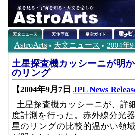
AstroArts
天文ニュース
2004年
土星探査機カッシーニが明
のリング
【2004年9月7日
JPL News Releas
土星探査機カッシーニが、詳
度計測を行った。赤外線分光
星のリングの比較的温かい領