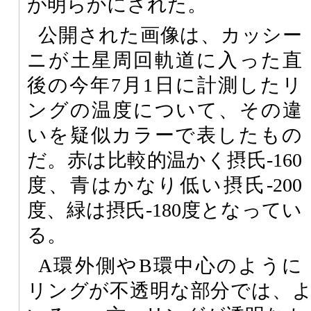
が明らかにされた。
公開された画像は、カッシー
ニが土星周回軌道に入った直
後の今年7月1日に計測したリ
ングの温度について、その違
いを疑似カラーで表したもの
だ。赤は比較的温かく摂氏-160
度、青はかなり低い摂氏-200
度、緑は摂氏-180度となってい
る。
A環外側やB環中心のように
リングが不透明な部分では、