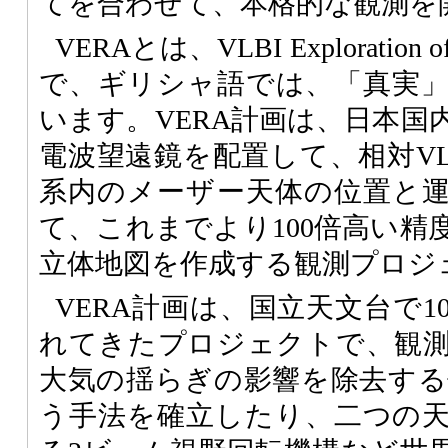
てを合わせて、本格的な観測を
VERA
とは、
VLBI
Exploration 
で、ギリシャ語では、「真実
います。
VERA
計画は、日本国内
電波望遠鏡を配置して、相対
V
系内のメーザー天体の位置と
て、これまでより100倍高い精
立体地図を作成する観測プロジ
VERA
計画は、国立天文台で1
れてきたプロジェクトで、観
大気の揺らぎの影響を除去する
う手法を確立したり、二つの