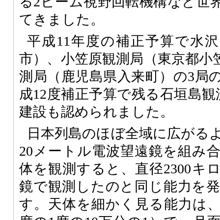
る2ビーム視野回転機構など世
てきました。
平成11年度の補正予算で水
市）、小笠原観測局（東京都小
測局（鹿児島県入来町）の3局
成12度補正予算で残る石垣島観
建設も認められました。
日本列島のほぼ全域に広がる
20メートル電波望遠鏡を組み
体を観測すると、直径2300キ
鏡で観測したのと同じ能力を
す。天体を細かく見る能力は、