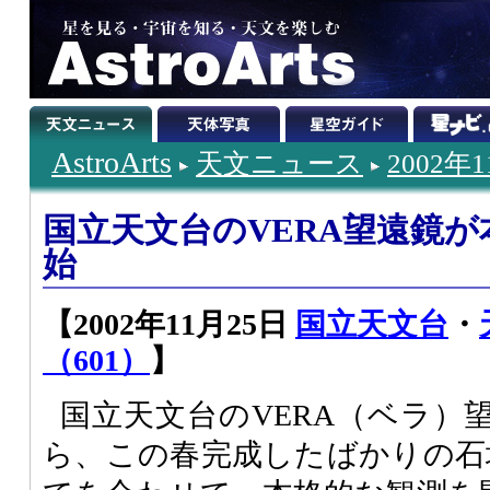
AstroArts
天文ニュース
2002年
国立天文台のVERA望遠鏡
始
【2002年11月25日
国立天文台
・
（601）
】
国立天文台の
VERA
（ベラ）望
ら、この春完成したばかりの石