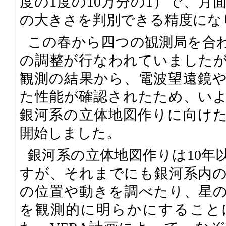
度の1度の10万分の1）で、月
の大きさを判別できる精度にな
この春から四つの観測局を合
の調整が行なわれていました
観測の結果から、電波望遠鏡
た性能が確認されたため、いよい
銀河系の立体地図作りに向け
開始しました。
銀河系の立体地図作りは10年
すが、それまでにも銀河系内
の位置や動きを調べたり、星
を観測的に明らかにすること