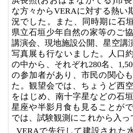
浜長照(おおはまながてる)市
な方々からVERAに対する熱い
況でした。また、同時期に石
県立石垣少年自然の家等のご
講演会、現地施設公開、星空講
写真展も行ないました。人口約
の中から、それぞれ280名、1,50
の参加者があり、市民の関心
た。観望会では、ちょうど西
をはじめ、南十字星などの石
星座や半影月食も見ることが
では、試験観測にこれから入っ
VERAで先行して建設された