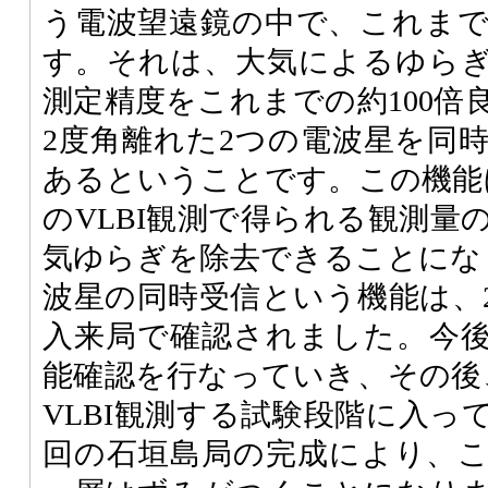
う電波望遠鏡の中で、これま
す。それは、大気によるゆら
測定精度をこれまでの約100倍
2度角離れた2つの電波星を同
あるということです。この機能
のVLBI観測で得られる観測量
気ゆらぎを除去できることにな
波星の同時受信という機能は、2
入来局で確認されました。今
能確認を行なっていき、その後
VLBI観測する試験段階に入っ
回の石垣島局の完成により、