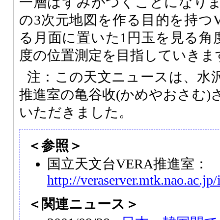
一層はずみがつくことになり
の3次元地図を作る目的を持つV
る月面に置いた1円玉を見る角度
度の位置測定を目指していきま
注：この天文ニュースは、水沢
推進室の亀谷收(かめやおさむ)
いただきました。
＜参照＞
国立天文台VERA推進室：
http://veraserver.mtk.nao.ac.jp
＜関連ニュース＞