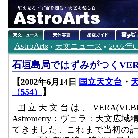
AstroArts
天文ニュース
2002年
石垣島局ではずみがつくVE
【2002年6月14日
国立天文台
・
（554）
】
国立天文台は、VERA(VLBI Explo
Astrometry：ヴェラ：天文広
てきました。これまで当初の