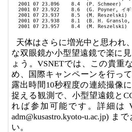
  2001 07 23.896    8.4  (P. Schmeer)

  2001 07 23.922    8.6  (G. Poyner, イギ
  2001 07 23.937    8.5  (M. Reszelski)

  2001 07 23.938    8.1  (B. H. Gransl
  2001 07 23.957    8.4  (M. Reszelski)
天体はさらに増光中と思われ
な双眼鏡か小型望遠鏡で楽に
ょう。VSNETでは、この貴重
め、国際キャンペーンを行って
露出時間10秒程度の連続撮像
捉える観測で、小型望遠鏡とC
れば参加可能です。詳細は VSNE
adm@kusastro.kyoto-u.ac
い。