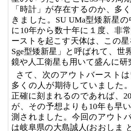
「時計」が存在するのか、多
きました。SU UMa型矮新星の
に10年から数十年に１度、非
ーストを起こす天体は、この星
Sge型矮新星」と呼ばれて、世
鏡や人工衛星も用いて盛んに研
さて、次のアウトバーストは
多くの人が期待していました。
正確に刻まれるのであれば、20
が、その予想よりも10年も早
測されました。今回のアウト
は岐阜県の大島誠人(おおしま 