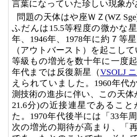
言葉になっていた珍しい現象が
問題の天体はや座ＷＺ(WZ Sg
ふだんは15.5等程度の微かな星
年、1946年、1978年に約７
（アウトバースト）を起こして
等級もの増光を数十年に一度起こ
年代までは反復新星（
VSOLJ 
えられていました。1960年代か
測技術の進歩に伴い、この天体が
21.6分)の近接連星であるこ
た。1970年代後半には「33
次の増光の期待が高まり、「