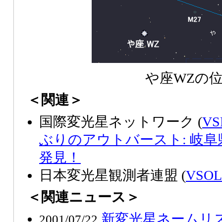
や座WZの
＜関連＞
国際変光星ネットワーク (
VS
ぶりのアウトバースト: 岐
発見！
日本変光星観測者連盟 (
VSOL
＜関連ニュース＞
新変光星ネームリス
2001/07/22