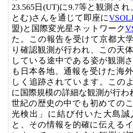
23.565日(UT)に9.7等と観測
とむ)さんを通じて即座に
VSOL
盟)と国際変光星ネットワーク
V
た。この報告を受けて京都大
り確認観測が行われ、この天
している途中である姿が観測
も日本各地、通報を受けた海
しく追跡されています。この
に国際規模の詳細な観測が行われた
世紀の歴史の中でも初めての
光検出」に結び付いた大島誠
と、その情報を的確に伝える