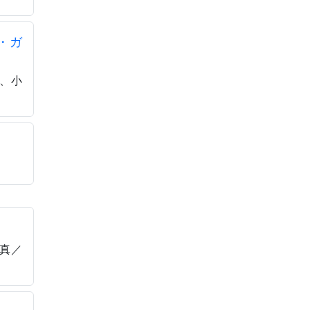
・ガ
訳、小
写真／