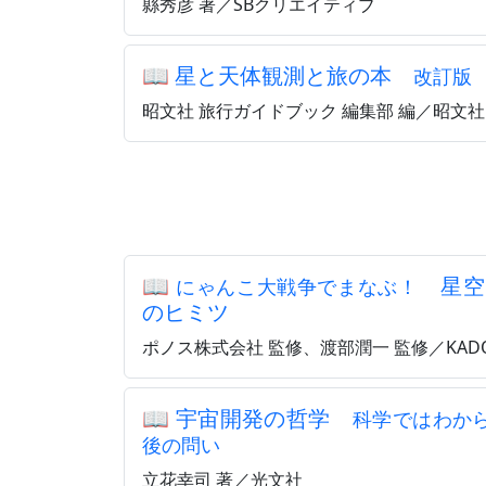
縣秀彦 著／SBクリエイティブ
📖
星と天体観測と旅の本
改訂版
昭文社 旅行ガイドブック 編集部 編／昭文社
📖
星空
にゃんこ大戦争でまなぶ！
のヒミツ
ポノス株式会社 監修、渡部潤一 監修／KADO
📖
宇宙開発の哲学
科学ではわか
後の問い
立花幸司 著／光文社