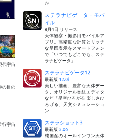
か
ステラナビゲータ・モバ
イル
8月4日 リリース
天体観察・撮影用モバイルア
プリ。高精度な計算とリッチ
な星図表示をスマートフォン
で「いつでもどこでも、ステ
ラナビゲータ」
現代宇宙
ステラナビゲータ12
最新版
12.0i
美しい描画、豊富な天体デー
神の目の
タ、オリジナル番組エディタ
など「星空ひろがる 楽しさひ
ろげる」天文シミュレーショ
ン
ステラショット3
並行宇宙
最新版
3.0o
純国産のオールインワン天体