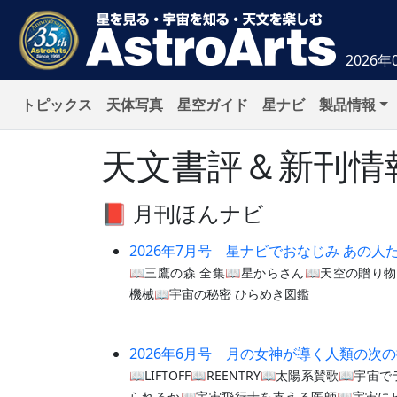
2026年
トピックス
天体写真
星空ガイド
星ナビ
製品情報
天文書評＆新刊情
📕 月刊ほんナビ
2026年7月号 星ナビでおなじみ あの人
📖三鷹の森 全集📖星からさん📖天空の贈り
機械📖宇宙の秘密 ひらめき図鑑
2026年6月号 月の女神が導く人類の次
📖LIFTOFF📖REENTRY📖太陽系賛歌📖宇
られるか📖宇宙飛行士を支える医師📖宇宙に