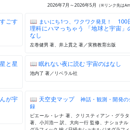
2026年7月～2026年5月
（※リンク先はAm
すごす
📖
100
まいにち1つ、ワクワク発見！
理科にハマっちゃう 「地球と宇宙」
なし
左巻健男 著、井上貫之 著／実務教育出版
星と星
📖
眠れない夜に読む 宇宙のはなし
池内了 著／リベラル社
んが宇
📖
天空史マップ
神話・観測・開発の
録
ピエール・レナ 著、クリスティアン・グラタ
著、小川浩一 訳、大向一行 監修、ナショナル
グラフィック 編／日経ナショナル ジオグラフ