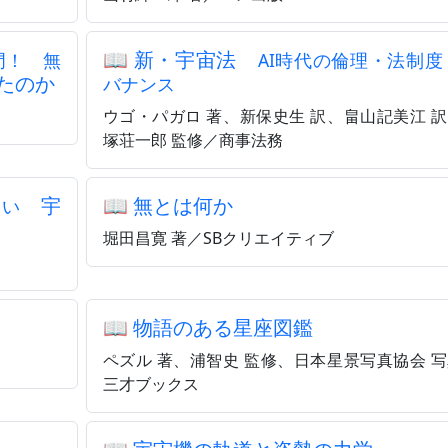
📖
新・宇宙法
門！ 無
AI時代の倫理・法制度
たのか
バナンス
ウゴ・パガロ 著、新保史生 訳、畠山記美江 
塚荘一郎 監修／商事法務
宇
📖
無とは何か
白い
堀田昌寛 著／SBクリエイティブ
📖
物語のある星座図鑑
ペズル 著、浦智史 監修、日本星景写真協会 
三才ブックス