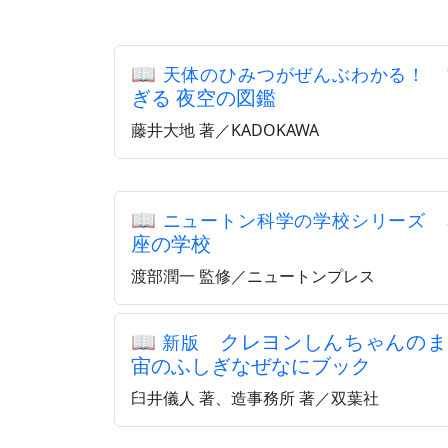
📖
天体のひみつがぜんぶわかる！
ぎる 夜空の図鑑
藤井大地 著／KADOKAWA
📖
ニュートン科学の学校シリーズ
座の学校
渡部潤一 監修／ニュートンプレス
📖
クレヨンしんちゃんのま
新版
宙のふしぎなぜなにブック
臼井儀人 著、造事務所 著／双葉社