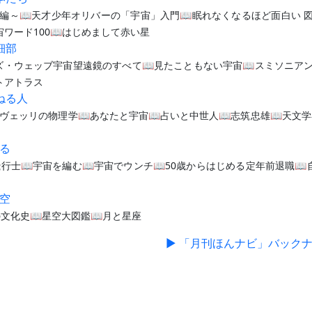
編～📖天才少年オリバーの「宇宙」入門📖眠れなくなるほど面白い 図
宙ワード100📖はじめまして赤い星
細部
ズ・ウェッブ宇宙望遠鏡のすべて📖見たこともない宇宙📖スミソニアン
ォトアトラス
ねる人
ヴェッリの物理学📖あなたと宇宙📖占いと中世人📖志筑忠雄📖天文学
する
行士📖宇宙を編む📖宇宙でウンチ📖50歳からはじめる定年前退職📖
星空
の文化史📖星空大図鑑📖月と星座
▶ 「月刊ほんナビ」バック