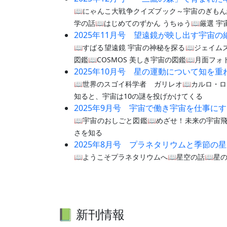
📖にゃんこ大戦争クイズブック～宇宙のぎもん
学の話📖はじめてのずかん うちゅう📖厳選 宇
2025年11月号 望遠鏡が映し出す宇宙の
📖すばる望遠鏡 宇宙の神秘を探る📖ジェイム
図鑑📖COSMOS 美しき宇宙の図鑑📖月面フ
2025年10月号 星の運動について知を重
📖世界のスゴイ科学者 ガリレオ📖カルロ・ロ
知ると、宇宙は10の謎を投げかけてくる
2025年9月号 宇宙で働き宇宙を仕事に
📖宇宙のおしごと図鑑📖めざせ！未来の宇宙飛
さを知る
2025年8月号 プラネタリウムと季節の
📖ようこそプラネタリウムへ📖星空の話📖星
📗 新刊情報