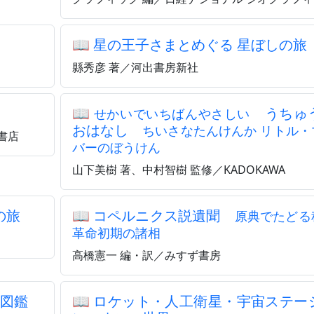
📖
星の王子さまとめぐる 星ぼしの旅
縣秀彦 著／河出書房新社
📖
うちゅ
せかいでいちばんやさしい
おはなし
ちいさなたんけんか リトル・
書店
バーのぼうけん
山下美樹 著、中村智樹 監修／KADOKAWA
の旅
📖
コペルニクス説遺聞
原典でたどる
革命初期の諸相
高橋憲一 編・訳／みすず書房
図鑑
📖
ロケット・人工衛星・宇宙ステー