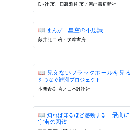
DK社 著、日暮雅通 著／河出書房新社
📖
星空の不思議
まんが
藤井龍二 著／筑摩書房
📖
見えないブラックホールを
をつなぐ観測プロジェクト
本間希樹 著／日本評論社
📖
最高に
知れば知るほど感動する
宇宙の図鑑