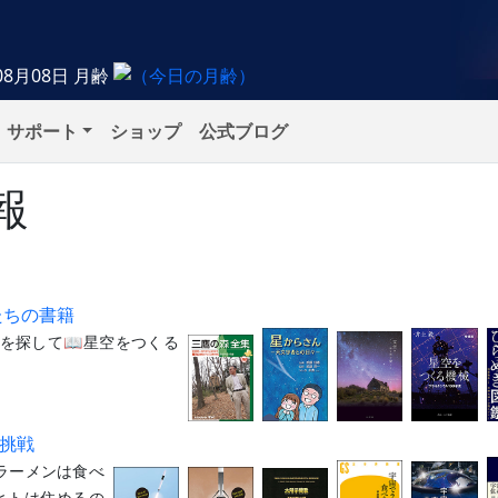
08月08日
月齢
サポート
ショップ
公式ブログ
報
たちの書籍
物を探して📖星空をつくる
の挑戦
宙でラーメンは食べ
ヒトは住めるの