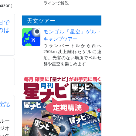
ラインで解説
azon）
天文ツアー
日で
のは
モンゴル「星空」ゲル・
キャンプツアー
ウランバートルから西へ
250km以上離れたゲルに連
泊。光害のない場所でペルセ
群や星空を楽しめます
全記
ルー
 ジオ
ィック