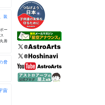
、装
ラポー
イス゠
／丸善
の脅
宇宙