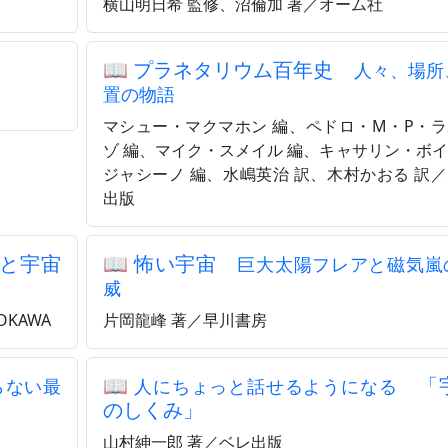
横山明日希 監修、沼倫加 著／オーム社
📖
プラネタリウム百年史
人々、場所
置の物語
マシュー・マクマホン 編、ペドロ・M・P・
ゾ 編、マイク・スメイル 編、キャサリン・ボ
ジャシーノ 編、水嶋英治 訳、木村かおる 訳
出版
と宇宙
📖
怖い宇宙
巨大太陽フレアと磁気嵐
威
KAWA
片岡龍峰 著／早川書房
📖
「
らない最
人にちょっと話せるようになる
のしくみ」
山村紳一郎 著／ベレ出版