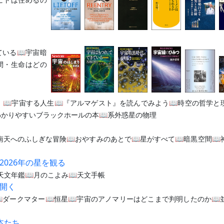
ている📖宇宙暗
間・生命はどの
と
📖宇宙する人生📖『アルマゲスト』を読んでみよう📖時空の哲学と
わかりやすいブラックホールの本📖系外惑星の物理
南天へのふしぎな冒険📖おやすみのあとで📖星がすべて📖暗黒空間📖
2026年の星を観る
の天文年鑑📖月のこよみ📖天文手帳
を開く
ダークマター📖恒星📖宇宙のアノマリーはどこまで判明したのか📖
本たち