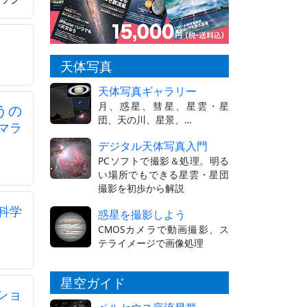
天体写真
天体写真ギャラリー
月、惑星、彗星、星雲・星
うの
団、天の川、星景、…
マラ
デジタル天体写真入門
PCソフトで撮影＆処理。明る
い場所でもできる星雲・星団
撮影を初歩から解説
科学
惑星を撮影しよう
CMOSカメラで動画撮影、ス
テライメージで画像処理
星空ガイド
ショ