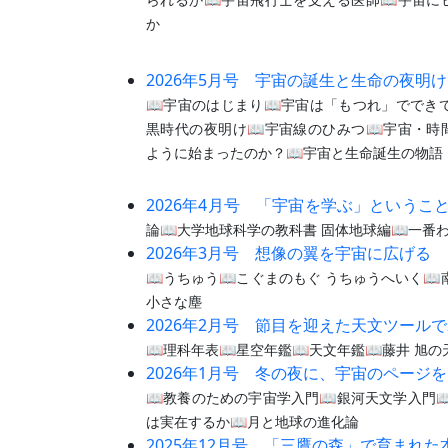
か
2026年5月号 宇宙の誕生と生命の夜明け
📖宇宙のはじまり📖宇宙は「もつれ」ででき
黒時代の夜明け📖宇宙線のひみつ📖宇宙・時
ように始まったのか？📖宇宙と生命誕生の物語
2026年4月号 「宇宙を学ぶ」というこ
論📖大学地球科学の教科書 固体地球編📖一番
2026年3月号 想像の翼を宇宙に広げる
📖うちゅう📖こぐまのもぐ うちゅうへいく
小さな塵
2026年2月号 節目を迎えた天文ツールで
📖理科年表📖星空年鑑📖天文年鑑📖藤井 旭
2026年1月号 冬の夜に、宇宙のページ
📖教養のための宇宙学入門📖銀河天文学入門
は実在するか📖月と地球の進化論
2025年12月号 「三鷹の森」で育まれた