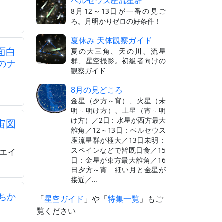
ペルセウス座流星群
8月12～13日が一番の見ご
ろ。月明かりゼロの好条件！
夏休み 天体観察ガイド
面白
夏の大三角、天の川、流星
群、星空撮影。初級者向けの
のナ
観察ガイド
8月の見どころ
金星（夕方～宵）、火星（未
明～明け方）、土星（宵～明
け方）／2日：水星が西方最大
宙図
離角／12～13日：ペルセウス
座流星群が極大／13日未明：
スペインなどで皆既日食／15
リエイ
日：金星が東方最大離角／16
日夕方～宵：細い月と金星が
接近／…
ちか
「
星空ガイド
」や「
特集一覧
」もご
覧ください