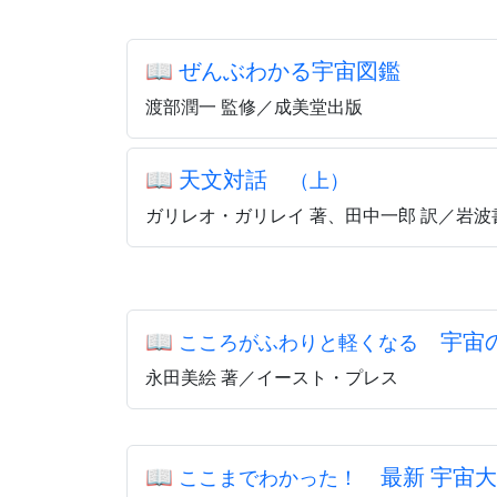
📖
ぜんぶわかる宇宙図鑑
渡部潤一 監修／成美堂出版
📖
天文対話
（上）
ガリレオ・ガリレイ 著、田中一郎 訳／岩波
📖
宇宙
こころがふわりと軽くなる
永田美絵 著／イースト・プレス
📖
最新 宇宙大
ここまでわかった！