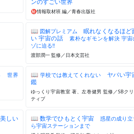
ンのすごい世界
㊙情報取材班 編／青春出版社
📖
眠れなくなるほど
図解プレミアム
い 宇宙の話
素朴なギモンを解決 宇宙
ゾに迫る‼
渡部潤一 監修／日本文芸社
見る
📖
ヤバい宇
世界
学校では教えてくれない
鑑
ゆっくり宇宙教室 著、左巻健男 監修／SBク
ティブ
美しい
📖
数学でひもとく宇宙
惑星の成り立
ら宇宙ステーションまで