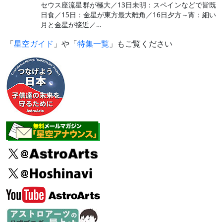
セウス座流星群が極大／13日未明：スペインなどで皆既
日食／15日：金星が東方最大離角／16日夕方～宵：細い
月と金星が接近／…
「
星空ガイド
」や「
特集一覧
」もご覧ください