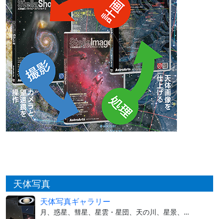
天体写真
天体写真ギャラリー
月、惑星、彗星、星雲・星団、天の川、星景、…