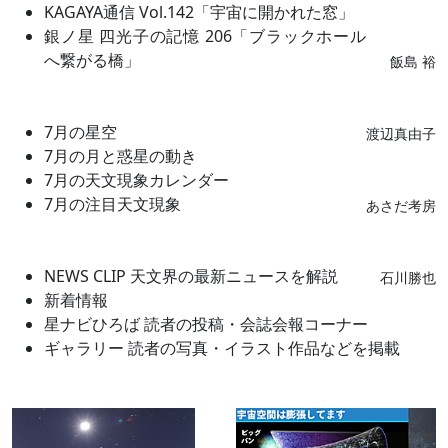
KAGAYA通信 Vol.142「宇宙に開かれた窓」
銀ノ星 四光子の記憶 206「ブラックホール
へ繋がる橋」
飯島 裕
7月の星空
渡辺真由子
7月の月と惑星の動き
7月の天文現象カレンダー
7月の注目天文現象
あさだ考房
NEWS CLIP 天文界の最新ニュースを解説
石川勝也
新着情報
星ナビひろば 読者の投稿・会誌会報コーナー
ギャラリー 読者の写真・イラスト作品などを掲載