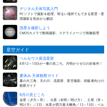
デジタル天体写真入門
PCソフトで撮影＆処理。明るい場所でもできる星雲・星
団撮影を初歩から解説
惑星を撮影しよう
CMOSカメラで動画撮影、ステライメージで画像処理
星空ガイド
ペルセウス座流星群
8月12～13日が一番の見ごろ。月明かりゼロの好条件！
夏休み 天体観察ガイド
夏の大三角、天の川、流星群、星空撮影。初級者向けの
観察ガイド
8月の見どころ
金星（夕方～宵）、火星（未明～明け方）、土星（宵～
明け方）／2日：水星が西方最大離角／12～13日：ペル