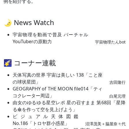
例を紹介する。
🌛 News Watch
宇宙物理を動画で普及 バーチャル
YouTuberの原動力
宇宙物理たんbot
🌠 コーナー連載
天体写真の世界 宇宙は美しい 138「こと座
の球状星団」
吉田隆行
GEOGRAPHY of THE MOON file014「ティ
コクレーター周辺」
白尾元理
由女のゆるゆる星空レポ 星の召すまま 第68回「星降
る傘を作って空を見上げよう」
ビジュアル天体図鑑
No.186「トロヤ群小惑星」
沼澤茂美＋脇屋奈々代