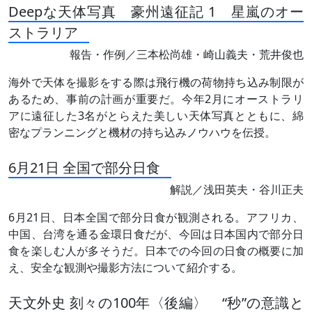
Deepな天体写真 豪州遠征記 1 星嵐のオー
ストラリア
報告・作例／三本松尚雄・崎山義夫・荒井俊也
海外で天体を撮影をする際は飛行機の荷物持ち込み制限が
あるため、事前の計画が重要だ。今年2月にオーストラリ
アに遠征した3名がとらえた美しい天体写真とともに、綿
密なプランニングと機材の持ち込みノウハウを伝授。
6月21日 全国で部分日食
解説／浅田英夫・谷川正夫
6月21日、日本全国で部分日食が観測される。アフリカ、
中国、台湾を通る金環日食だが、今回は日本国内で部分日
食を楽しむ人が多そうだ。日本での今回の日食の概要に加
え、安全な観測や撮影方法について紹介する。
天文外史 刻々の100年〈後編〉 “秒”の意識と