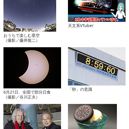
天文系VTuber
おうちで楽しむ星空
（撮影／藤井龍二）
「秒」の意識
6月21日、全国で部分日食
（撮影／谷川正夫）