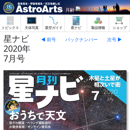
月齢
トピックス
天体写真
星空ガイド
星ナビ
製品情報
ショップ
星ナビ
◀ 前号
バックナンバー
次号 ▶
2020年
7月号