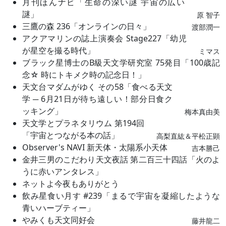
月刊ほんナビ「生命の深い謎 宇宙の広い
謎」
原 智子
三鷹の森 236「オンラインの日々」
渡部潤一
アクアマリンの誌上演奏会 Stage227「幼児
が星空を撮る時代」
ミマス
ブラック星博士のB級天文学研究室 75発目「100歳記
念☆ 時にトキメク時の記念日！」
天文台マダムがゆく その58「食べる天文
学 ─ 6月21日が待ち遠しい！部分日食ク
ッキング」
梅本真由美
天文学とプラネタリウム 第194回
「宇宙とつながる本の話」
高梨直紘＆平松正顕
Observer's NAVI 新天体・太陽系小天体
吉本勝己
金井三男のこだわり天文夜話 第二百三十四話「火のよ
うに赤いアンタレス」
ネットよ今夜もありがとう
飲み星食い月す #239「まるで宇宙を凝縮したような
青いハーブティー」
やみくも天文同好会
藤井龍二