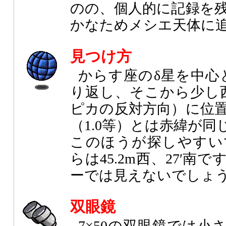
のの、個人的に記録を
かなためメシエ天体に
見つけ方
からす座のδ星を中心
り返し、そこから少し
ピカの反対方向）に位
（1.0等）とは赤緯が
このほうが探しやすい
らは45.2m西、27′
ーでは見えないでしょ
双眼鏡
7×50の双眼鏡では