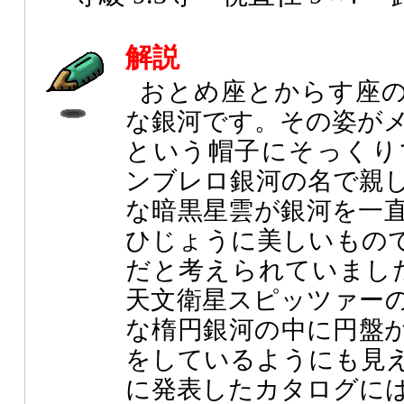
解説
おとめ座とからす座
な銀河です。その姿が
という帽子にそっくり
ンブレロ銀河の名で親
な暗黒星雲が銀河を一
ひじょうに美しいもの
だと考えられていました
天文衛星スピッツァー
な楕円銀河の中に円盤
をしているようにも見
に発表したカタログに