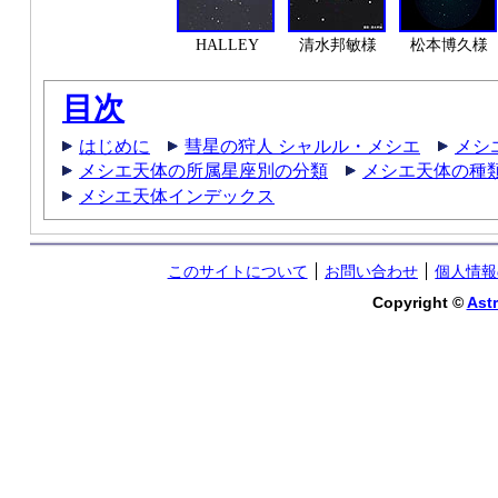
HALLEY
清水邦敏様
松本博久様
目次
はじめに
彗星の狩人 シャルル・メシエ
メシ
メシエ天体の所属星座別の分類
メシエ天体の種
メシエ天体インデックス
このサイトについて
お問い合わせ
個人情報
Copyright ©
Astr