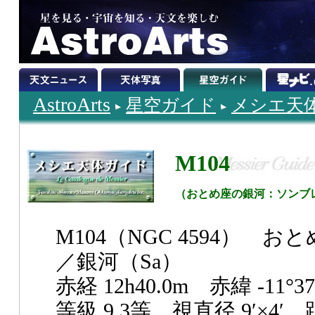
AstroArts
星空ガイド
メシエ天
M104
（おとめ座の銀河：ソンブ
M104（NGC 4594） お
／銀河（Sa）
赤経 12h40.0m 赤緯 -11°37
等級 9.3等 視直径 9′×4′ 