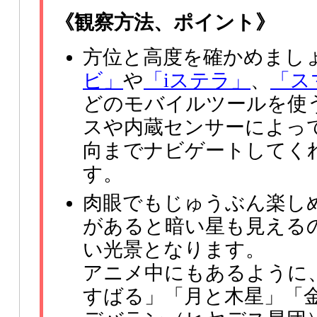
《観察方法、ポイント》
方位と高度を確かめまし
ビ」
や
「iステラ」
、
「ス
どのモバイルツールを使
スや内蔵センサーによっ
向までナビゲートしてく
す。
肉眼でもじゅうぶん楽し
があると暗い星も見える
い光景となります。
アニメ中にもあるように、
すばる」「月と木星」「