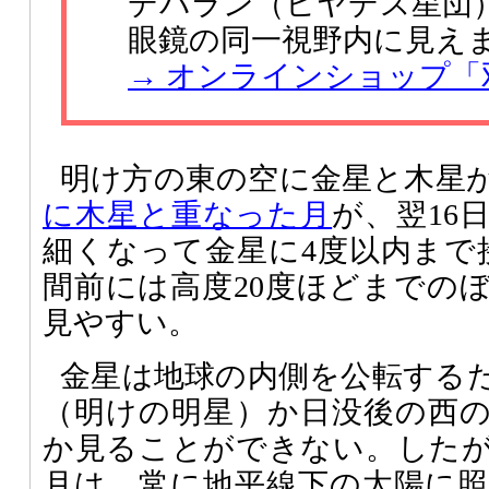
デバラン（ヒヤデス星団
眼鏡の同一視野内に見え
→ オンラインショップ「
明け方の東の空に金星と木星
に木星と重なった月
が、翌16
細くなって金星に4度以内まで
間前には高度20度ほどまでの
見やすい。
金星は地球の内側を公転する
（明けの明星）か日没後の西
か見ることができない。した
月は、常に地平線下の太陽に