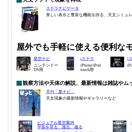
ステラナビゲータ
美しい表示と豊富な機能を誇る、天文シミュ
屋外でも手軽に使える便利な
星空ナビ
iステラ
i
ニンテンドー
iPhone/iPod
i
DS用
touch用
観察方法や天体の解説、最新情報は雑誌やム
月刊「星ナビ」
天文現象の最新情報やギャラリーなど
ビジュアル星空案内
宇宙を見る、識る、撮る