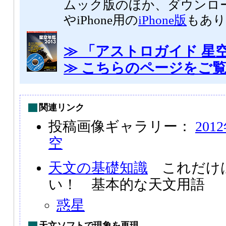
ムック版のほか、ダウンロ
やiPhone用の
iPhone版
もあり
≫ 「アストロガイド 星空
≫ こちらのページをご
関連リンク
投稿画像ギャラリー：
20
空
天文の基礎知識
これだけ
い！ 基本的な天文用語
惑星
天文ソフトで現象を再現