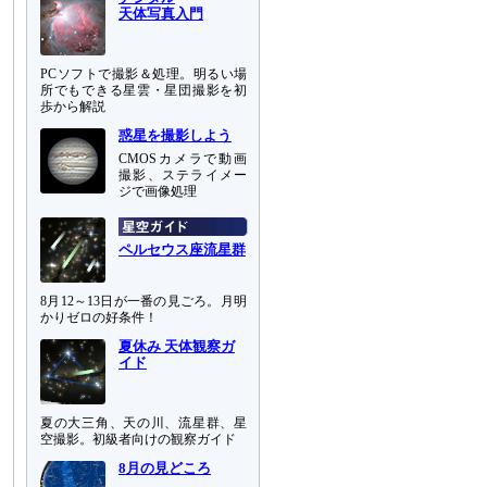
天体写真入門
PCソフトで撮影＆処理。明るい場
所でもできる星雲・星団撮影を初
歩から解説
惑星を撮影しよう
CMOSカメラで動画
撮影、ステライメー
ジで画像処理
ペルセウス座流星群
8月12～13日が一番の見ごろ。月明
かりゼロの好条件！
夏休み 天体観察ガ
イド
夏の大三角、天の川、流星群、星
空撮影。初級者向けの観察ガイド
8月の見どころ