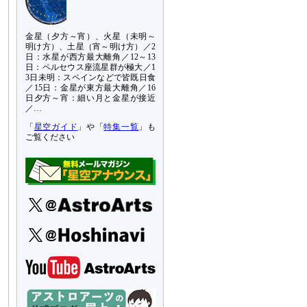
金星（夕方～宵）、火星（未明～
明け方）、土星（宵～明け方）／2
日：水星が西方最大離角／12～13
日：ペルセウス座流星群が極大／1
3日未明：スペインなどで皆既日食
／15日：金星が東方最大離角／16
日夕方～宵：細い月と金星が接近
／…
「
星空ガイド
」や「
特集一覧
」も
ご覧ください