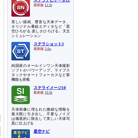
ステラナビゲータ12
っ
最新版
12.0i
の
美しい描画、豊富な天体データ、
オリジナル番組エディタなど「星
空ひろがる 楽しさひろげる」天文
シミュレーション
ステラショット3
最新版
3.0o
純国産のオールインワン天体撮影
ソフトがパワーアップ。ライブス
タックやオートフォーカスなど新
機能も搭載
ステライメージ10
最新版
10.0f
天体画像に埋もれた微細な情報を
最大限に引き出し、不要なノイズ
は徹底的に除去して美しい天体写
真に仕上げる
星空ナビ