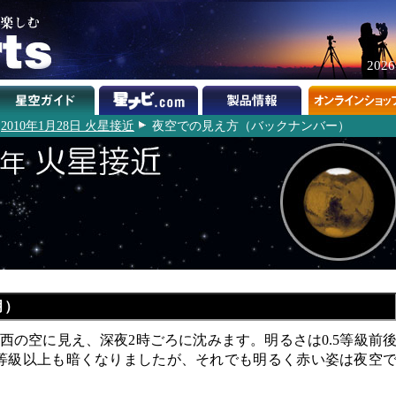
202
2010年1月28日 火星接近
夜空での見え方（バックナンバー）
月）
西の空に見え、深夜2時ごろに沈みます。明るさは0.5等級前
等級以上も暗くなりましたが、それでも明るく赤い姿は夜空