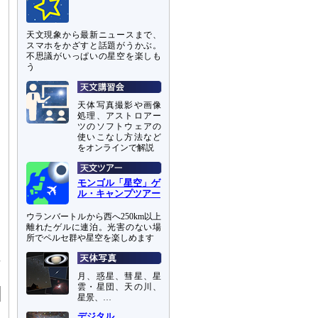
と
天文現象から最新ニュースまで、
スマホをかざすと話題がうかぶ。
不思議がいっぱいの星空を楽しも
う
天体写真撮影や画像
処理、アストロアー
ツのソフトウェアの
使いこなし方法など
をオンラインで解説
モンゴル「星空」ゲ
ル・キャンプツアー
ウランバートルから西へ250km以上
離れたゲルに連泊。光害のない場
所でペルセ群や星空を楽しめます
星
月、惑星、彗星、星
雲・星団、天の川、
星景、…
デジタル