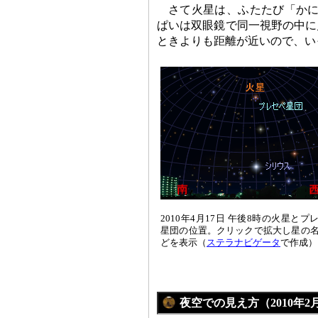
さて火星は、ふたたび「かに
ぱいは双眼鏡で同一視野の中に
ときよりも距離が近いので、い
2010年4月17日 午後8時の火星とプ
星団の位置。クリックで拡大し星の
どを表示（
ステラナビゲータ
で作成）
夜空での見え方（2010年2