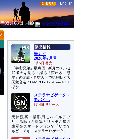
English
6年08月08日
月齢
星ナビ
2026年9月号
8月5日 発売
「宇宙兄弟」最終回 / 新月のペルセ
群極大を見る・撮る / 変わる「惑
星」の定義 / 星空の下で深呼吸する
天文台浴 / TAMRON 12-20mm F2.8 /
ほか
ステラナビゲータ・
モバイル
8月4日 リリース
天体観察・撮影用モバイルアプ
後
リ。高精度な計算とリッチな星図
で
表示をスマートフォンで「いつで
もどこでも、ステラナビゲータ」