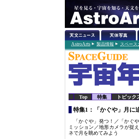
AstroArts
製品情報
スペースガ
Top
特集
トピック
特集1：「かぐや」月
「かぐや」発つ！／「かぐや
ミッション／地形カメラが捉
ネで月を眺めてみよう