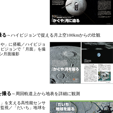
撮る
～ハイビジョンで捉える月上空100kmからの壮観
ぐや」に搭載／ハイビジョ
イビジョンで「月面」を撮
ン月面撮影
を撮る
～周回軌道上から地表を詳細に観測
ち」を支える高性能センサ
を監視／「だいち」地球を