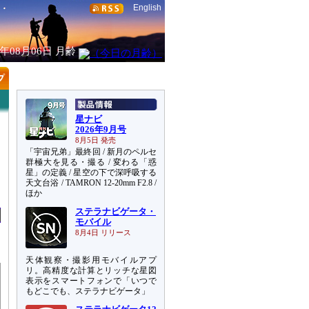
English
6年08月06日
月齢
星ナビ
2026年9月号
8月5日 発売
「宇宙兄弟」最終回 / 新月のペルセ
群極大を見る・撮る / 変わる「惑
星」の定義 / 星空の下で深呼吸する
天文台浴 / TAMRON 12-20mm F2.8 /
ほか
ステラナビゲータ・
モバイル
8月4日 リリース
天体観察・撮影用モバイルアプ
リ。高精度な計算とリッチな星図
表示をスマートフォンで「いつで
もどこでも、ステラナビゲータ」