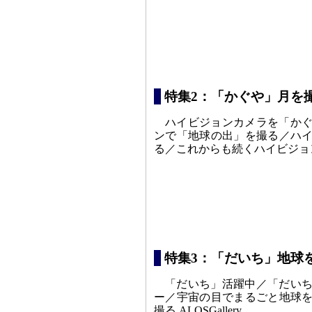
特集2：「かぐや」月を
ハイビジョンカメラを「か
ンで「地球の出」を撮る／ハ
る／これからも続くハイビジョ
特集3：「だいち」地球
「だいち」活躍中／「だい
ー／宇宙の目でまるごと地球
撮る ALOSGallery