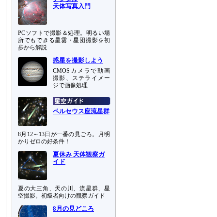
天体写真入門
PCソフトで撮影＆処理。明るい場
所でもできる星雲・星団撮影を初
歩から解説
惑星を撮影しよう
CMOSカメラで動画
撮影、ステライメー
ジで画像処理
ペルセウス座流星群
8月12～13日が一番の見ごろ。月明
かりゼロの好条件！
夏休み 天体観察ガ
イド
夏の大三角、天の川、流星群、星
空撮影。初級者向けの観察ガイド
8月の見どころ