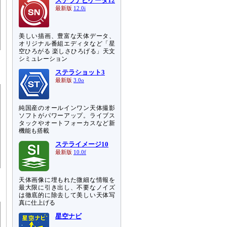
ステラナビゲータ12
最新版
12.0i
美しい描画、豊富な天体データ、
オリジナル番組エディタなど「星
空ひろがる 楽しさひろげる」天文
シミュレーション
ステラショット3
最新版
3.0o
純国産のオールインワン天体撮影
ソフトがパワーアップ。ライブス
タックやオートフォーカスなど新
機能も搭載
ステライメージ10
最新版
10.0f
天体画像に埋もれた微細な情報を
最大限に引き出し、不要なノイズ
は徹底的に除去して美しい天体写
真に仕上げる
星空ナビ