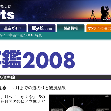
202
イド宇宙年鑑2008
特集
ス/資料編
に迫る
～月までの道のりと観測結果
」月へ／「かぐや」15の
えた月面の起伏／立体メガ