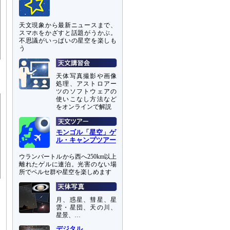
天文現象から最新ニュースまで、
スマホをかざすと話題がうかぶ。
不思議がいっぱいの星空を楽しも
う
天体写真撮影や画像
処理、アストロアー
ツのソフトウェアの
使いこなし方法など
をオンラインで解説
モンゴル「星空」ゲ
ル・キャンプツアー
ウランバートルから西へ250km以上
離れたゲルに連泊。光害のない場
所でペルセ群や星空を楽しめます
月、惑星、彗星、星
雲・星団、天の川、
星景、…
デジタル