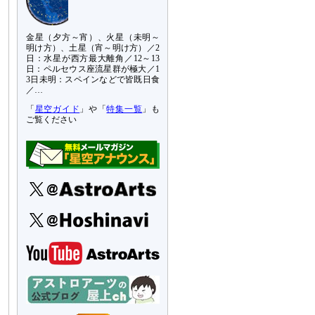
金星（夕方～宵）、火星（未明～
明け方）、土星（宵～明け方）／2
日：水星が西方最大離角／12～13
日：ペルセウス座流星群が極大／1
3日未明：スペインなどで皆既日食
／…
「
星空ガイド
」や「
特集一覧
」も
ご覧ください