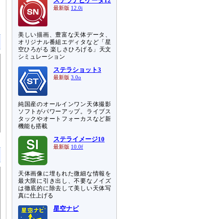
ステラナビゲータ12
最新版
12.0i
美しい描画、豊富な天体データ、
オリジナル番組エディタなど「星
空ひろがる 楽しさひろげる」天文
シミュレーション
ステラショット3
最新版
3.0o
純国産のオールインワン天体撮影
ソフトがパワーアップ。ライブス
タックやオートフォーカスなど新
機能も搭載
ステライメージ10
最新版
10.0f
天体画像に埋もれた微細な情報を
最大限に引き出し、不要なノイズ
は徹底的に除去して美しい天体写
真に仕上げる
星空ナビ