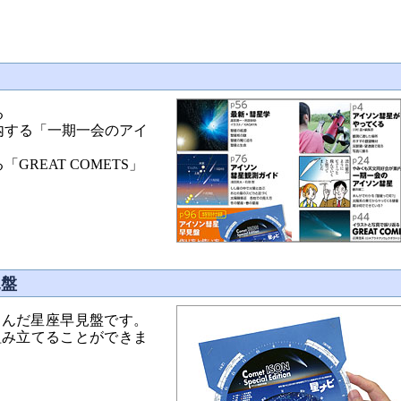
る
内する「一期一会のアイ
REAT COMETS」
見盤
込んだ星座早見盤です。
組み立てることができま