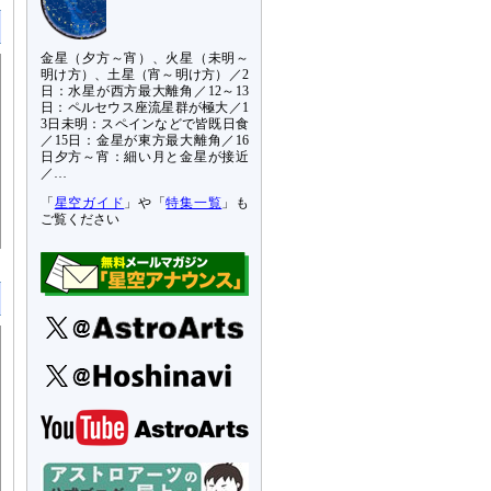
金星（夕方～宵）、火星（未明～
明け方）、土星（宵～明け方）／2
日：水星が西方最大離角／12～13
日：ペルセウス座流星群が極大／1
3日未明：スペインなどで皆既日食
／15日：金星が東方最大離角／16
日夕方～宵：細い月と金星が接近
／…
「
星空ガイド
」や「
特集一覧
」も
ご覧ください