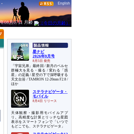
English
6年08月07日
月齢
星ナビ
2026年9月号
8月5日 発売
「宇宙兄弟」最終回 / 新月のペルセ
群極大を見る・撮る / 変わる「惑
星」の定義 / 星空の下で深呼吸する
天文台浴 / TAMRON 12-20mm F2.8 /
ほか
ステラナビゲータ・
モバイル
8月4日 リリース
天体観察・撮影用モバイルアプ
リ。高精度な計算とリッチな星図
表示をスマートフォンで「いつで
もどこでも、ステラナビゲータ」