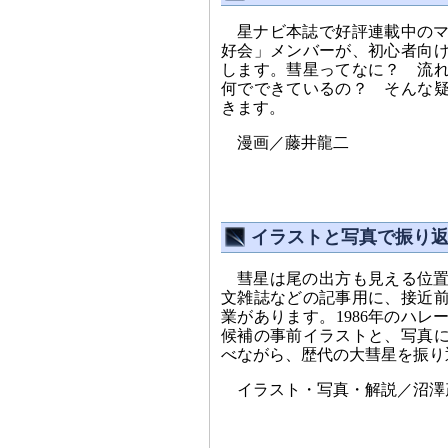
星ナビ本誌で好評連載中の
好会」メンバーが、初心者向
します。彗星ってなに？ 流
何でできているの？ そんな
きます。
漫画／藤井龍二
イラストと写真で振り返る
彗星は尾の出方も見える位
文雑誌などの記事用に、接近
業があります。1986年のハレ
候補の事前イラストと、写真
べながら、歴代の大彗星を振り
イラスト・写真・解説／沼澤