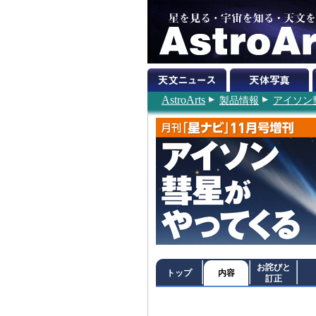
AstroArts
製品情報
アイソン
お詫びと
トップ
内容
訂正