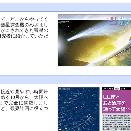
体で、どこからやってく
や彗星探査機のめざまし
らかにされてきた彗星の
研究者に紹介していただ
ド
の接近や見やすい時間帯
める10月から、太陽へ
まで完全に網羅しまし
など、観察計画に役立つ