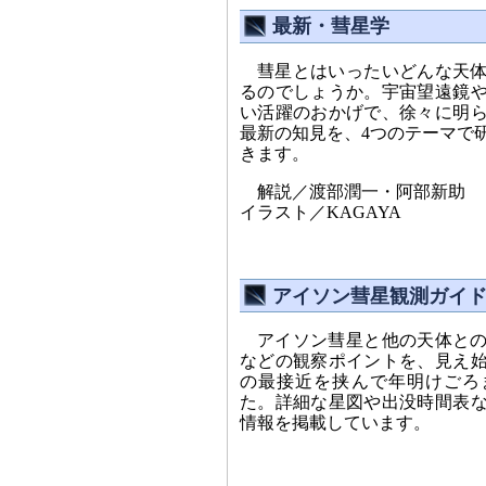
最新・彗星学
彗星とはいったいどんな天
るのでしょうか。宇宙望遠鏡
い活躍のおかげで、徐々に明
最新の知見を、4つのテーマで
きます。
解説／渡部潤一・阿部新助
イラスト／KAGAYA
アイソン彗星観測ガイ
アイソン彗星と他の天体と
などの観察ポイントを、見え始
の最接近を挟んで年明けごろ
た。詳細な星図や出没時間表
情報を掲載しています。