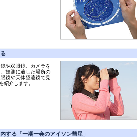
くる
遠鏡や双眼鏡、カメラを
う。観測に適した場所の
双眼鏡や天体望遠鏡で見
を紹介します。
案内する「一期一会のアイソン彗星」