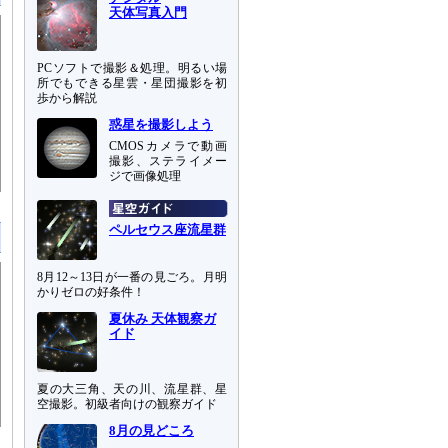
天体写真入門
PCソフトで撮影＆処理。明るい場
所でもできる星雲・星団撮影を初
歩から解説
惑星を撮影しよう
CMOSカメラで動画
撮影、ステライメー
ジで画像処理
ペルセウス座流星群
8月12～13日が一番の見ごろ。月明
かりゼロの好条件！
夏休み 天体観察ガ
イド
夏の大三角、天の川、流星群、星
空撮影。初級者向けの観察ガイド
8月の見どころ