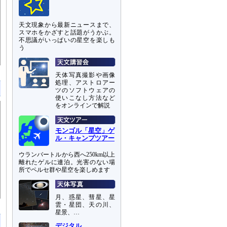
天文現象から最新ニュースまで、
スマホをかざすと話題がうかぶ。
不思議がいっぱいの星空を楽しも
う
天体写真撮影や画像
処理、アストロアー
ツのソフトウェアの
使いこなし方法など
をオンラインで解説
モンゴル「星空」ゲ
ル・キャンプツアー
ウランバートルから西へ250km以上
離れたゲルに連泊。光害のない場
所でペルセ群や星空を楽しめます
月、惑星、彗星、星
雲・星団、天の川、
星景、…
デジタル