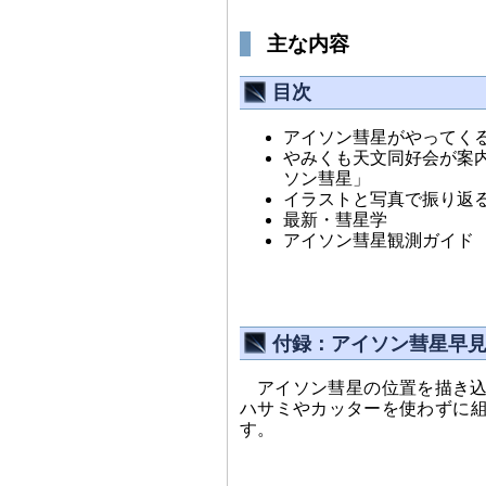
主な内容
目次
アイソン彗星がやってく
やみくも天文同好会が案
ソン彗星」
イラストと写真で振り返る「G
最新・彗星学
アイソン彗星観測ガイド
付録：アイソン彗星早
アイソン彗星の位置を描き
ハサミやカッターを使わずに
す。