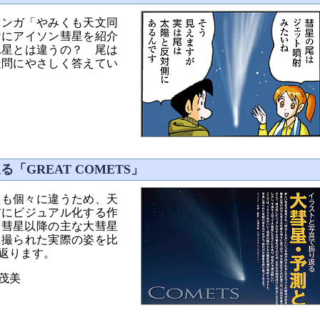
マンガ「やみくも天文同
けにアイソン彗星を紹介
れ星とは違うの？ 尾は
疑問にやさしく答えてい
「GREAT COMETS」
置も個々に違うため、天
前にビジュアル化する作
ー彗星以降の主な大彗星
に撮られた実際の姿を比
返ります。
茂美