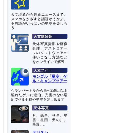
天文現象から最新ニュースまで、
スマホをかざすと話題がうかぶ。
不思議がいっぱいの星空を楽しも
う
天体写真撮影や画像
処理、アストロアー
ツのソフトウェアの
使いこなし方法など
をオンラインで解説
モンゴル「星空」ゲ
ル・キャンプツアー
ウランバートルから西へ250km以上
離れたゲルに連泊。光害のない場
所でペルセ群や星空を楽しめます
月、惑星、彗星、星
雲・星団、天の川、
星景、…
デジタル