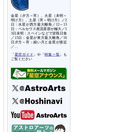
金星（夕方～宵）、火星（未明～
明け方）、土星（宵～明け方）／2
日：水星が西方最大離角／12～13
日：ペルセウス座流星群が極大／1
3日未明：スペインなどで皆既日食
／15日：金星が東方最大離角／16
日夕方～宵：細い月と金星が接近
／…
「
星空ガイド
」や「
特集一覧
」も
ご覧ください