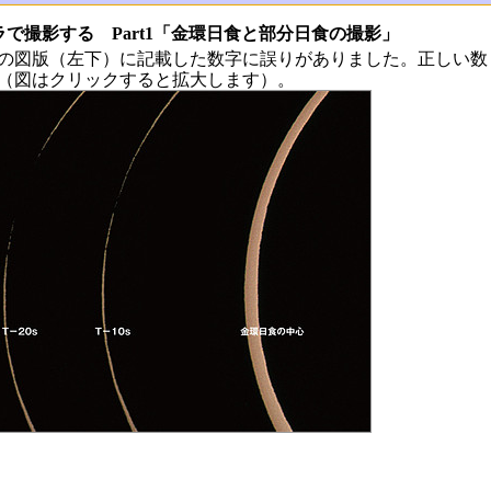
ラで撮影する Part1「金環日食と部分日食の撮影」
の図版（左下）に記載した数字に誤りがありました。正しい数
（図はクリックすると拡大します）。