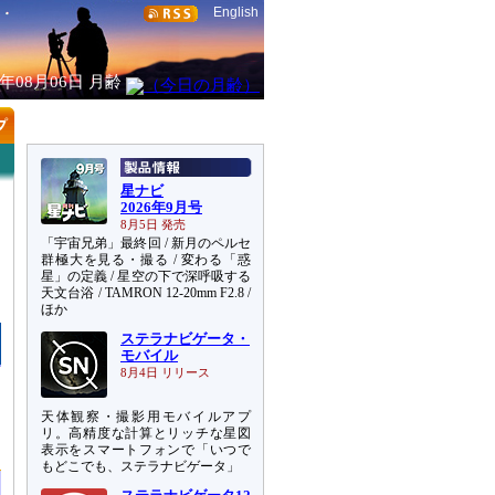
English
6年08月06日
月齢
星ナビ
2026年9月号
8月5日 発売
「宇宙兄弟」最終回 / 新月のペルセ
群極大を見る・撮る / 変わる「惑
星」の定義 / 星空の下で深呼吸する
天文台浴 / TAMRON 12-20mm F2.8 /
ほか
ステラナビゲータ・
モバイル
8月4日 リリース
天体観察・撮影用モバイルアプ
リ。高精度な計算とリッチな星図
表示をスマートフォンで「いつで
もどこでも、ステラナビゲータ」