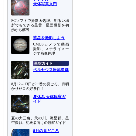
天体写真入門
PCソフトで撮影＆処理。明るい場
所でもできる星雲・星団撮影を初
歩から解説
惑星を撮影しよう
CMOSカメラで動画
撮影、ステライメー
ジで画像処理
ペルセウス座流星群
8月12～13日が一番の見ごろ。月明
かりゼロの好条件！
夏休み 天体観察ガ
イド
夏の大三角、天の川、流星群、星
空撮影。初級者向けの観察ガイド
8月の見どころ