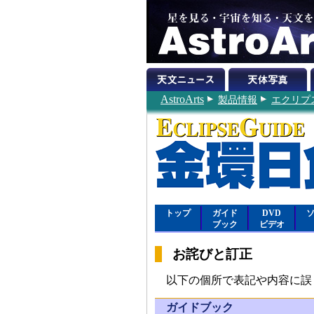
AstroArts
製品情報
エクリプス
トップ
ガイド
DVD
ブック
ビデオ
お詫びと訂正
以下の個所で表記や内容に誤
ガイドブック