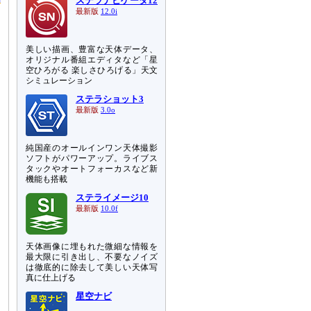
ステラナビゲータ12
最新版
12.0i
美しい描画、豊富な天体データ、
オリジナル番組エディタなど「星
空ひろがる 楽しさひろげる」天文
シミュレーション
ステラショット3
最新版
3.0o
純国産のオールインワン天体撮影
ソフトがパワーアップ。ライブス
タックやオートフォーカスなど新
機能も搭載
ステライメージ10
最新版
10.0f
天体画像に埋もれた微細な情報を
最大限に引き出し、不要なノイズ
は徹底的に除去して美しい天体写
真に仕上げる
星空ナビ