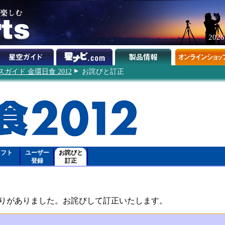
202
ガイド 金環日食 2012
お詫びと訂正
ソフト
ユーザー
お詫びと
登録
訂正
りがありました。お詫びして訂正いたします。