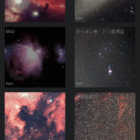
kan
kan
M42
オリオン座 三ツ星周辺
kan
kan
北アメリカ星雲&ペリカン星雲
網状星雲