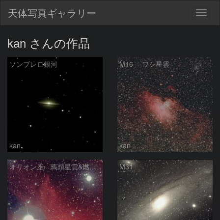
天体写真ギャラリー
Togg
navig
kan さんの作品
ソンブレロ銀河
M16 ワシ星雲
kan
kan
オリオン座 馬頭星雲&燃木星雲
M31