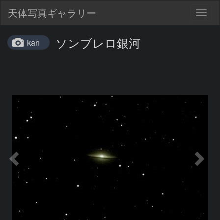
天体写真ギャラリー
Togg
navig
ソンブレロ銀河
kan