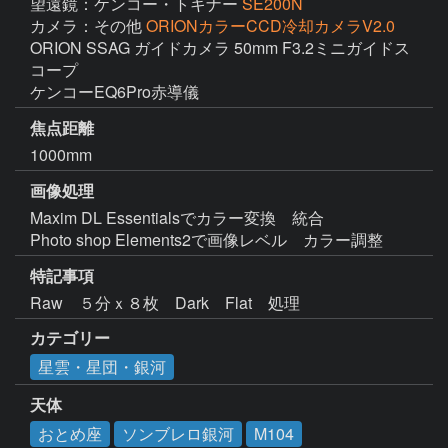
望遠鏡：ケンコー・トキナー
SE200N
カメラ：その他
ORIONカラーCCD冷却カメラV2.0
ORION SSAG ガイドカメラ 50mm F3.2ミニガイドス
コープ

ケンコーEQ6Pro赤導儀
焦点距離
1000mm
画像処理
Maxim DL Essentialsでカラー変換　統合

Photo shop Elements2で画像レベル　カラー調整
特記事項
Raw　５分ｘ８枚　Dark　Flat　処理
カテゴリー
星雲・星団・銀河
天体
おとめ座
ソンブレロ銀河
M104