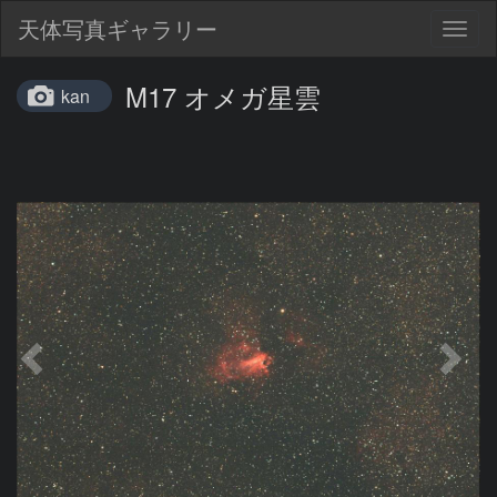
天体写真ギャラリー
Togg
navig
M17 オメガ星雲
kan