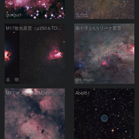
gungun
北の士
M17散光星雲（μ250＆TOA130）
南十字とηカリーナ星雲
谷 明
chi_muro
M17 オメガ星雲 M24 バンビの横顔 いて座
Abell51