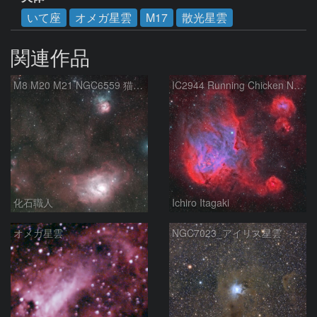
いて座
オメガ星雲
M17
散光星雲
関連作品
M8 M20 M21 NGC6559 猫の手星雲 いて座
IC2944 Running Chicken Nebula
化石職人
Ichiro Itagaki
オメガ星雲
NGC7023_アイリス星雲