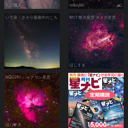
化石職人
mikoyan
いて座・さそり座南中のころ
M17 散光星雲 オメガ星雲
宮川祐一「福井星の会」
ほしすき
PR
NGC281 パックマン星雲
ほしすき